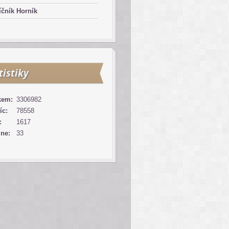
čník Horník
tistiky
kem:
3306982
íc:
78558
:
1617
ine:
33