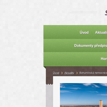
Úvod
Aktuali
Dokumenty předpis
Hor
Úvod
Aktuality
Bohumínská nemocnice r