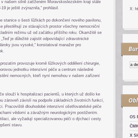
eby v našem silně zatíženém Moravskoslezském kraji stále
9 je ještě zvýraznila,“ prohlásil.
X: h
 stanice o šesti lůžkách po dokončení nového pavilonu,
e přestěhují ze stávajících prostor všechny nemocniční
ladním režimu už od začátku příštího roku. Okamžitě se
„Teď je důležité zajistit odpovídající zdravotnické
ároky jsou vysoké,“ konstatoval manažer pro
Bur
ek.
ozatím provozuje kromě lůžkových oddělení chirurgie,
Kurzy.cz
Komodity a deriv
borovou jednotku intenzivní péče a centrum následné
stění nemocných, kteří nyní nemohou v našem zařízení
če slouží k hospitalizaci pacientů, u kterých už došlo ke
Obl
jsou zároveň závislí na podpoře základních životních funkcí,
ci. Pracoviště dlouhodobé intenzivní ošetřovatelské péče
ruchami vědomí a závažným neurologickým postižením.
OS 
tilaci, ale vyžadují specializovanou péči o dýchací cesty.
epšení stavu.
ČM
X S