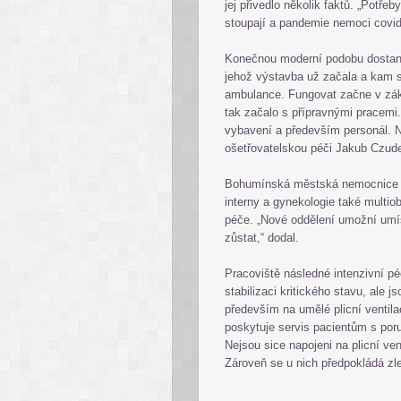
jej přivedlo několik faktů. „Potř
stoupají a pandemie nemoci covid-1
Konečnou moderní podobu dostane
jehož výstavba už začala a kam s
ambulance. Fungovat začne v zák
tak začalo s přípravnými pracemi. 
vybavení a především personál. N
ošetřovatelskou péči Jakub Czud
Bohumínská městská nemocnice pr
interny a gynekologie také multio
péče. „Nové oddělení umožní umí
zůstat,“ dodal.
Pracoviště následné intenzivní pé
stabilizaci kritického stavu, ale 
především na umělé plicní ventila
poskytuje servis pacientům s po
Nejsou sice napojeni na plicní ven
Zároveň se u nich předpokládá zl