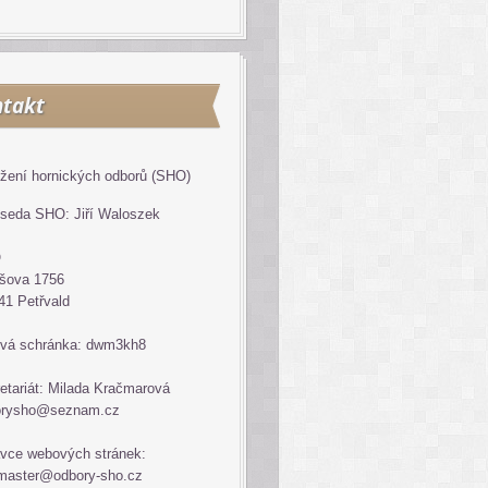
takt
žení hornických odborů (SHO)
seda SHO: Jiří Waloszek
O
šova 1756
41 Petřvald
vá schránka: dwm3kh8
etariát: Milada Kračmarová
orysho@seznam.cz
vce webových stránek:
master@odbory-sho.cz