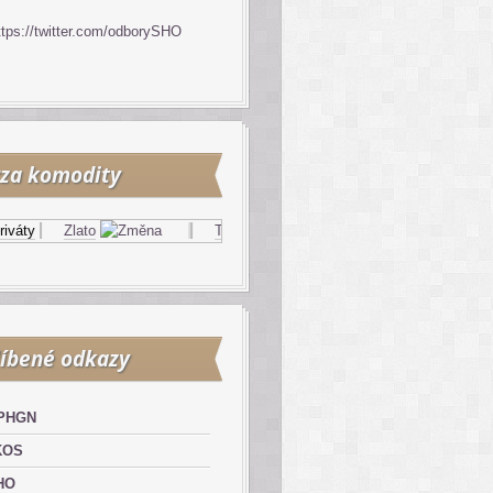
ttps://twitter.com/odborySHO
za komodity
áty
Zlato
Topný olej
Zemní plyn
íbené odkazy
PHGN
KOS
HO