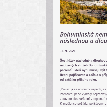
Bohumínská nemoc
následnou a dlou
14. 9. 2021
Šest lůžek následné a dlouhodob
nabízených služeb Bohumínské
pacientů, kteří nyní musejí bý
řízení pojišťoven a začala s př
od začátku příštího roku.
„Považuji za ohromný úspěch, že 
intenzivní péče vybraly pojišťovn
zdravotnická zařízení v regionu
K myšlence požádat pojišťovny o 