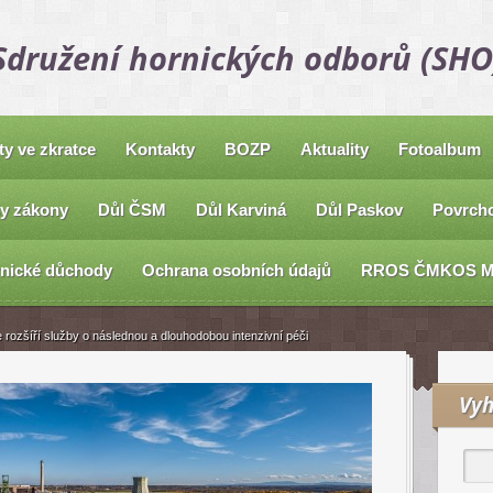
Sdružení hornických odborů (SHO
ty ve zkratce
Kontakty
BOZP
Aktuality
Fotoalbum
y zákony
Důl ČSM
Důl Karviná
Důl Paskov
Povrcho
nické důchody
Ochrana osobních údajů
RROS ČMKOS 
ozšíří služby o následnou a dlouhodobou intenzivní péči
Vyh