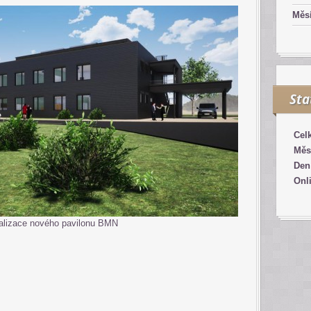
Měsí
Sta
Cel
Měs
Den
Onl
alizace nového pavilonu BMN