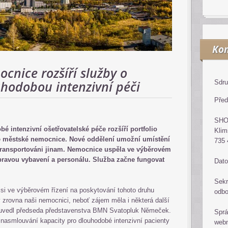
Kon
nice rozšíří služby o
hodobou intenzivní péči
Sdru
Před
SH
é intenzivní ošetřovatelské péče rozšíří portfolio
Klim
 městské nemocnice. Nové oddělení umožní umístění
735 
t transportováni jinam. Nemocnice uspěla ve výběrovém
ípravou vybavení a personálu. Služba začne fungovat
Dato
Sekr
si ve výběrovém řízení na poskytování tohoto druhu
odb
y zrovna naši nemocnici, neboť zájem měla i některá další
,“ uvedl předseda představenstva BMN Svatopluk Němeček.
Sprá
nasmlouvání kapacity pro dlouhodobé intenzivní pacienty
web