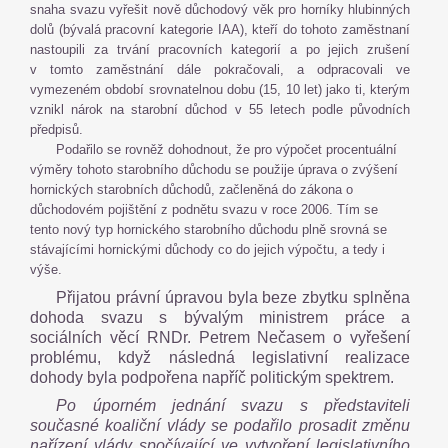
snaha svazu vyřešit nově důchodový věk pro horníky hlubinných
dolů (bývalá pracovní kategorie IAA), kteří do tohoto zaměstnaní
nastoupili za trvání pracovních kategorií a po jejich zrušení
v tomto zaměstnání dále pokračovali, a odpracovali ve
vymezeném období srovnatelnou dobu (15, 10 let) jako ti, kterým
vznikl nárok na starobní důchod v 55 letech podle původních
předpisů.
Podařilo se rovněž dohodnout, že pro výpočet procentuální
výměry tohoto starobního důchodu se použije úprava o zvýšení
hornických starobních důchodů, začleněná do zákona o
důchodovém pojištění z podnětu svazu v roce 2006. Tím se
tento nový typ hornického starobního důchodu plně srovná se
stávajícími hornickými důchody co do jejich výpočtu, a tedy i
výše.
Přijatou právní úpravou byla beze zbytku splněna
dohoda svazu s bývalým ministrem práce a
sociálních věcí RNDr. Petrem Nečasem o vyřešení
problému, když následná legislativní realizace
dohody byla podpořena napříč politickým spektrem.
Po úporném jednání svazu s představiteli
současné koaliční vlády se podařilo prosadit změnu
nařízení vlády spočívající ve vytvoření legislativního