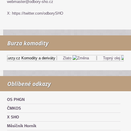
webmaster@odbory-sho.cz
X: https://twitter.com/odborySHO
Burza komodity
Kurzy.cz
Komodity a deriváty
Zlato
Topný olej
Oblíbené odkazy
OS PHGN
ČMKOS
X SHO
Měsíčník Horník