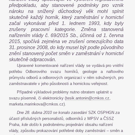
předpokladu, aby stanovené podmínky pro vznik
nároku na snížený důchodový věk mohl splnit
skutečně každý horník, který zaměstnání v hornictví
začal vykonávat před 1. lednem 1993, kdy byly
zrušeny pracovní kategorie. Změna stanovená
nařízením vlády č. 69/2015 Sb., účinná od 1. června
2015, spočívá zejména ve zrušení omezujícího data
31. prosince 2008, do kdy musel být podle původního
znění stanovený počet směn v zaměstnání v hornictví
skutečně odpracován.
Upravené
komentované nařízení vlády se vydává pro vnitřní
potřebu Odborového svazu horníků, geologie a naftového
průmyslu odborů a odborových organizací v něm sdružených, pro
zaměstnavatele v jeho působnosti a hornickou veřejnost.
Případné výkladové problémy nutno obratem uplatnit u
svazu písemně, či elektronicky (
tesik.antonin@cmkos.cz
,
marketa.marinkova@cmkos.cz).
Dne 28. dubna 2010 se konalo zasedání
SZK OSPHGN
za
účasti
příslušných personalistů, odborníků z MPSV a ČSSZ
Praha,
kde došlo
k podrobnému projednání obsahu nařízení
vlády, způsobu prokazování potřebné doby zaměstnání – směn a