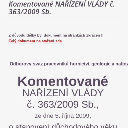
Komentované NAŘÍZENÍ VLÁDY č.
363/2009 Sb.
Z důvodu délky byl dokument na stránkách zkrácen !!!
Celý dokument na stažení zde
Odborový
svaz
pracovníků
hornictví,
geologie
a
nafto
Komentované
NAŘÍZENÍ VLÁDY
č. 363/2009 Sb.,
ze dne 5. října 2009,
o stanovení důchodového věku