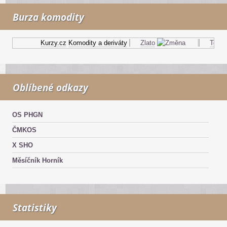
Burza komodity
Kurzy.cz
Komodity a deriváty
Zlato
Topný 
Oblíbené odkazy
OS PHGN
ČMKOS
X SHO
Měsíčník Horník
Statistiky