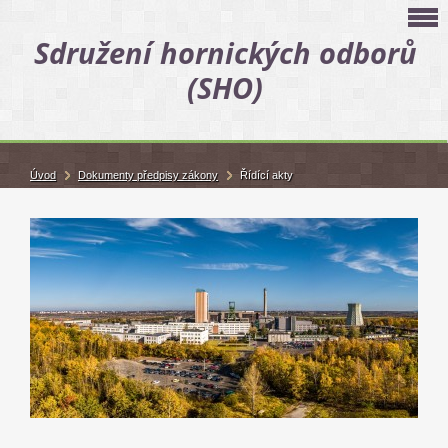
Sdružení hornických odborů
(SHO)
Úvod
Dokumenty předpisy zákony
Řídící akty