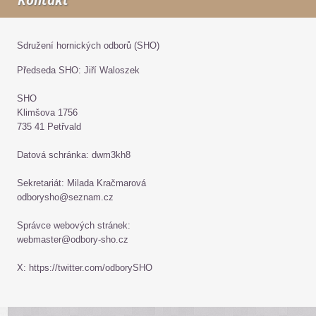
Kontakt
Sdružení hornických odborů (SHO)
Předseda SHO: Jiří Waloszek
SHO
Klimšova 1756
735 41 Petřvald
Datová schránka: dwm3kh8
Sekretariát: Milada Kračmarová
odborysho@seznam.cz
Správce webových stránek:
webmaster@odbory-sho.cz
X: https://twitter.com/odborySHO