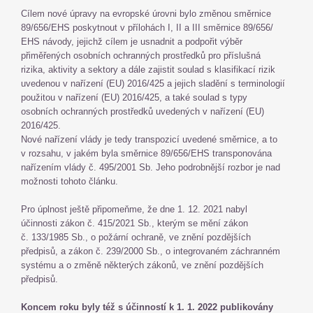
Cílem nové úpravy na evropské úrovni bylo změnou směrnice
89/656/EHS poskytnout v přílohách I, II a III směrnice 89/656/
EHS návody, jejichž cílem je usnadnit a podpořit výběr
přiměřených osobních ochranných prostředků pro příslušná
rizika, aktivity a sektory a dále zajistit soulad s klasifikací rizik
uvedenou v nařízení (EU) 2016/425 a jejich sladění s terminologií
použitou v nařízení (EU) 2016/425, a také soulad s typy
osobních ochranných prostředků uvedených v nařízení (EU)
2016/425.
Nové nařízení vlády je tedy transpozicí uvedené směrnice, a to
v rozsahu, v jakém byla směrnice 89/656/EHS transponována
nařízením vlády č. 495/2001 Sb. Jeho podrobnější rozbor je nad
možnosti tohoto článku.
Pro úplnost ještě připomeňme, že dne 1. 12. 2021 nabyl
účinnosti zákon č. 415/2021 Sb., kterým se mění zákon
č. 133/1985 Sb., o požární ochraně, ve znění pozdějších
předpisů, a zákon č. 239/2000 Sb., o integrovaném záchranném
systému a o změně některých zákonů, ve znění pozdějších
předpisů.
Koncem roku byly též s účinností k 1. 1. 2022 publikovány