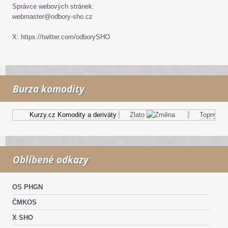
Správce webových stránek:
webmaster@odbory-sho.cz
X: https://twitter.com/odborySHO
Burza komodity
Kurzy.cz
Komodity a deriváty
Zlato
Topný olej
Oblíbené odkazy
OS PHGN
ČMKOS
X SHO