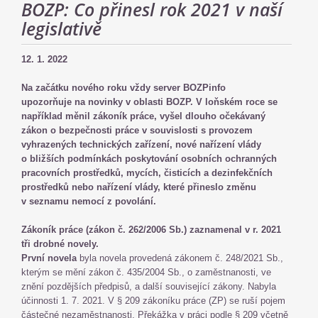
BOZP: Co přinesl rok 2021 v naší
legislativě
12. 1. 2022
Na začátku nového roku vždy server BOZPinfo
upozorňuje na novinky v oblasti BOZP. V loňském roce se
například měnil zákoník práce, vyšel dlouho očekávaný
zákon o bezpečnosti práce v souvislosti s provozem
vyhrazených technických zařízení, nové nařízení vlády
o bližších podmínkách poskytování osobních ochranných
pracovních prostředků, mycích, čisticích a dezinfekčních
prostředků nebo nařízení vlády, které přineslo změnu
v seznamu nemocí z povolání.
Zákoník práce (zákon č. 262/2006 Sb.) zaznamenal v r. 2021
tři drobné novely.
První novela
byla novela provedená zákonem č. 248/2021 Sb.,
kterým se mění zákon č. 435/2004 Sb., o zaměstnanosti, ve
znění pozdějších předpisů, a další související zákony. Nabyla
účinnosti 1. 7. 2021. V § 209 zákoníku práce (ZP) se ruší pojem
částečné nezaměstnanosti. Překážka v práci podle § 209 včetně