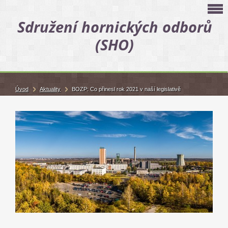
Sdružení hornických odborů
(SHO)
Úvod
Aktuality
BOZP: Co přinesl rok 2021 v naší legislativě