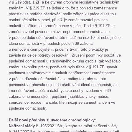
v § 219 odst. 1 ZP a ke čtyřem drobným legislativně technickým
změnám. V § 219 ZP se jedná o to, že z pohledu zaměstnance
představuje potřeba ošetřování podle zákoníku práce důležitou
osobní překážku v práci, při níž je zaměstnavatel povinen
omluvit nepřítomnost zaměstnance v práci. Podle § 191 ZP je
zaměstnavatel povinen omluvit nepřítomnost zaměstnance
v práci po dobu ošetřování dítěte mladšího než 10 let nebo jiného
člena domácnosti v případech podle § 39 zákona
o nemocenském pojištění, přičemž trvání této překážky je
závislé na délce potřeby ošetřování. Zrušení podmínky soužití ve
společné domácnosti u stanoveného okruhu osob si tak vyžádalo
změnu zákoníku práce, poněvadž bylo třeba v § 191 ZP upravit
povinnost zaměstnavatele omluvit nepřítomnost zaměstnance
v práci z důvodu ošetřování člena rodiny tak, aby se tato
povinnost vztahovala nejen na ošetřování členů domácnosti, ale
i na ošetřování a péči o další fyzické osoby uvedené v § 39
zákona o nemocenském pojištění (například vnuky, rodiče,
sourozence, rodiče manžela, kteří nežijí se zaměstnancem ve
společné domácnosti).
Další nové předpisy si uvedeme chronologicky:
Nařízení vlády
č. 195/2021 Sb., kterým se mění nařízení vlády
č. 361/2007 Sb., kterým se stanoví podmínky ochrany zdraví při