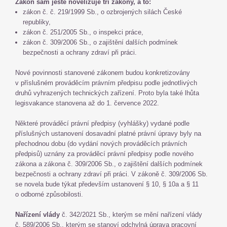
Zákon sám ještě novelizuje tři zákony, a to:
zákon č. č. 219/1999 Sb., o ozbrojených silách České
republiky,
zákon č. 251/2005 Sb., o inspekci práce,
zákon č. 309/2006 Sb., o zajištění dalších podmínek
bezpečnosti a ochrany zdraví při práci.
Nové povinnosti stanovené zákonem budou konkretizovány
v příslušném prováděcím právním předpisu podle jednotlivých
druhů vyhrazených technických zařízení. Proto byla také lhůta
legisvakance stanovena až do 1. července 2022.
Některé prováděcí právní předpisy (vyhlášky) vydané podle
příslušných ustanovení dosavadní platné právní úpravy byly na
přechodnou dobu (do vydání nových prováděcích právních
předpisů) uznány za prováděcí právní předpisy podle nového
zákona a zákona č. 309/2006 Sb., o zajištění dalších podmínek
bezpečnosti a ochrany zdraví při práci. V zákoně č. 309/2006 Sb.
se novela bude týkat především ustanovení § 10, § 10a a § 11
o odborné způsobilosti.
Nařízení vlády
č. 342/2021 Sb., kterým se mění nařízení vlády
č. 589/2006 Sb., kterým se stanoví odchylná úprava pracovní