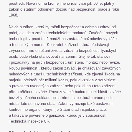
prostředí. Nová norma kromě jiného ruší více jak 50 let platný
zákon o státním odborném dozoru nad bezpečností práce z roku
1968.
Nejde o zákon, který by měnil bezpečnost a ochranu zdraví při
práci, ale jde o změnu technických standardů. Zavádění nových
technologií v praxi totiž naráží na zastaralé požadavky vyhlášek
a technických norem. Konkrétní zařízení, která představují
zvýšenou míru ohrožení života, zdraví a bezpečnosti fyzických
osob, bude vláda stanovovat nařízením. Stejně tak stanoví
i požadavky na jejich bezpečnost, umístění, montáž nebo revize.
Novou povinností, kterou zákon zavádí, je ohlašování závažných
nehodových situací u technických zařízení, kde zjevná škoda na
majetku překročí pět milionů korun, pokud vznikla v souvislosti
s provozem uvedených zařízení nebo pokud jsou tato zařízení
přímo příčinou havárie. Provozovatelé budou muset hlásit havárie
bez zbytečného odkladu oblastnímu inspektorátu práce podle
místa, kde se havárie stala. Zákon vymezuje také postavení
kontrolního orgánu, kterým je Státní úřad inspekce práce,
a takzvané pověřené organizace, kterou je v současnosti
Technická inspekce ČR.