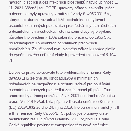
mycích, čisticích a dezinfekčních prostředků nabylo účinnosti 1.
11. 2021. Věcně jsou OOPP upraveny přímo v zákoníku práce
a dvacet let byly upraveny v nařízení vlády č. 495/2001 Sb.,
kterým se stanoví rozsah a bližší podmínky poskytování
osobních ochranných pracovních prostředků, mycích, čistících
a dezinfekčních prostředků. Toto nařízení vlády bylo vydáno
původně k provedení § 133a zákoníku práce č. 65/1965 Sb.,
pojednávajícímu o osobních ochranných pracovních
prostředcích. Za účinnosti nyní platného zákoníku práce platilo
do vydání nového nařízení vlády k provedení ustanovení § 104
ZP.
Evropské právo upravovalo tuto problematiku směrnicí Rady
89/656/EHS ze dne 30. listopadu1989 o minimálních
požadavcích na bezpečnost a ochranu zdraví pro používání
osobních ochranných prostředků zaměstnanci při práci. Tato
směrnice byla transponována již v r. 2001 do starého zákoníku
práce. V r. 2019 však byla přijata v Bruselu směrnice Komise
(EU) 2019/1832 ze dne 24. října 2019, kterou se mění přílohy I, II
a III směrnice Rady 89/656/EHS, pokud jde o úpravy čistě
technického rázu. Z důvodu členství v EU vyplynula z toho
České republice povinnost transpozice této nové směrnice.