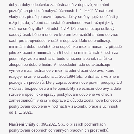
doby a doby odpočinku zaměstnanců v dopravě, ve znění
pozdějších předpisů nabývá účinnosti 1. 1. 2022. V nařízení
vlády se zpřesňuje právní úprava délky směny, jejíž součástí je
režijní jízda, včetně samostatné evidence trvání režijní jízdy
v rámci směny dle § 96 odst. 1 ZP. Dále se omezuje celkový
časový úsek během dne, ve kterém lze rozdělit směnu do více
částí pro strojvedoucí v drážní dopravě. Dále se prodlužuje
minimální dobu nepřetržitého odpočinku mezi směnami v případě
jeho zkrácení z minimálních 6 hodin na minimálních 7 hodin za
podmínky, že zaměstnanci bude umožněn spánek na lůžku
alespoň po dobu 6 hodin. V neposlední řadě se aktualizuje
vymezení zaměstnance v mezinárodní drážní dopravě, které
reaguje na změnu zákona č. 266/1994 Sb., o drahách, ve znění
pozdějších předpisů, který zapracovává nové právní předpisy EU
v oblasti bezpečnosti a interoperability železniční dopravy a dále
i zrušení specifické úpravy poskytování dovolené ve dnech
zaměstnancům v drážní dopravě z důvodu zcela nové koncepce
poskytování dovolené v hodinách v zákoníku práce s účinností
od 1. 1. 2021.
Nařízení vlády
č. 390/2021 Sb., o bližších podmínkách
poskytování osobních ochranných pracovních prostředků,