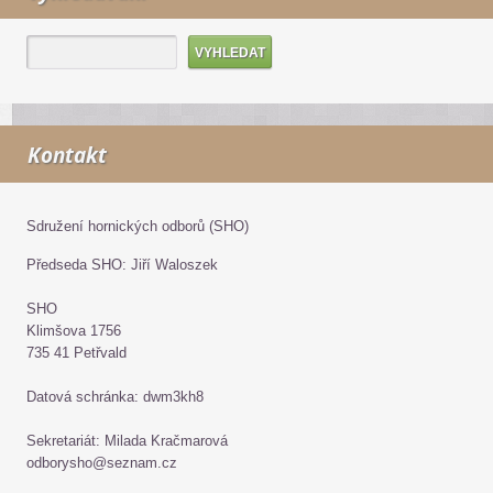
Kontakt
Sdružení hornických odborů (SHO)
Předseda SHO: Jiří Waloszek
SHO
Klimšova 1756
735 41 Petřvald
Datová schránka: dwm3kh8
Sekretariát: Milada Kračmarová
odborysho@seznam.cz