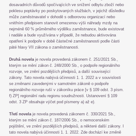
dosavadních důvodů spočívajících ve snížení odbytu zboží nebo
poklesu poptávky po poskytovaných službách, v jejichž důsledku
může zaměstnavatel v dohodě s odborovou organizací nebo
vnitřním předpisem stanovit omezenou výši náhrady mzdy na
nejméně 60 % průměrného výdělku zaměstnance, bude existovat
i nadále a bude využívána v případě, že nebudou aktivována
opatření k podpoře v době částečné zaměstnanosti podle části
páté hlavy VII zákona o zaměstnanosti.
Druhá novela
je novela provedená zákonem č. 251/2021 Sb.,
kterým se mění zákon č. 248/2000 Sb., o podpoře regionálního
rozvoje, ve znění pozdějších předpisů, a další související
zákony. Tato novela nabývá účinnosti 1. 1. 2022 a v souvislosti
se změnami zavedenými v samotném zákoně o podpoře
regionálního rozvoje ruší v zákoníku práce [v § 109 odst. 3 písm.
f) ZP] regionální radu regionu soudružnosti. Ustanovení § 109
odst. 3 ZP obsahuje výčet pod písmeny a) až e).
Třetí novela
je novela provedená zákonem č. 330/2021 Sb.,
kterým se mění zákon č. 187/2006 Sb., o nemocenském
pojištění, ve znění pozdějších předpisů, a některé další zákony. I
tato novela nabývá účinnosti 1. 1. 2022. Zde dochází ke změně