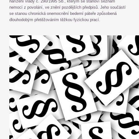
nařízení vlády č. 290/1995 Sb., kterým se stanoví seznam
nemocí z povolání, ve znění pozdějších předpisů. Jeho součástí
se stanou chronická onemocnění bederní páteře způsobená
dlouhodobým přetěžováním těžkou fyzickou prací.