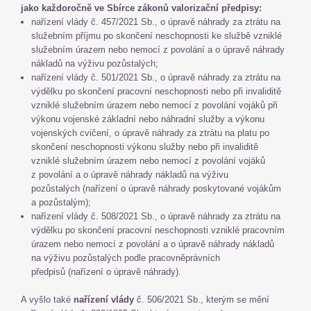
jako každoročně ve Sbírce zákonů valorizační předpisy:
nařízení vlády č. 457/2021 Sb., o úpravě náhrady za ztrátu na
služebním příjmu po skončení neschopnosti ke službě vzniklé
služebním úrazem nebo nemocí z povolání a o úpravě náhrady
nákladů na výživu pozůstalých;
nařízení vlády č. 501/2021 Sb., o úpravě náhrady za ztrátu na
výdělku po skončení pracovní neschopnosti nebo při invaliditě
vzniklé služebním úrazem nebo nemocí z povolání vojáků při
výkonu vojenské základní nebo náhradní služby a výkonu
vojenských cvičení, o úpravě náhrady za ztrátu na platu po
skončení neschopnosti výkonu služby nebo při invaliditě
vzniklé služebním úrazem nebo nemocí z povolání vojáků
z povolání a o úpravě náhrady nákladů na výživu
pozůstalých (nařízení o úpravě náhrady poskytované vojákům
a pozůstalým);
nařízení vlády č. 508/2021 Sb., o úpravě náhrady za ztrátu na
výdělku po skončení pracovní neschopnosti vzniklé pracovním
úrazem nebo nemocí z povolání a o úpravě náhrady nákladů
na výživu pozůstalých podle pracovněprávních
předpisů (nařízení o úpravě náhrady).
A vyšlo také
nařízení vlády
č. 506/2021 Sb., kterým se mění