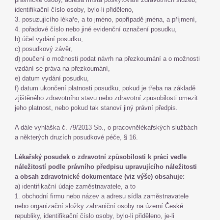
identifikační číslo osoby, bylo-li přiděleno,
3. posuzujícího lékaře, a to jméno, popřípadě jména, a příjmení,
4. pořadové číslo nebo jiné evidenční označení posudku,
b) účel vydání posudku,
c) posudkový závěr,
d) poučení o možnosti podat návrh na přezkoumání a o možnosti
vzdání se práva na přezkoumání,
e) datum vydání posudku,
f) datum ukončení platnosti posudku, pokud je třeba na základě
zjištěného zdravotního stavu nebo zdravotní způsobilosti omezit
jeho platnost, nebo pokud tak stanoví jiný právní předpis.
A dále vyhláška č. 79/2013 Sb., o pracovnělékařských službách
a některých druzích posudkové péče, § 16.
Lékařský posudek o zdravotní způsobilosti k práci vedle
náležitostí podle právního předpisu upravujícího náležitosti
a obsah zdravotnické dokumentace (viz výše) obsahuje:
a) identifikační údaje zaměstnavatele, a to
1. obchodní firmu nebo název a adresu sídla zaměstnavatele
nebo organizační složky zahraniční osoby na území České
republiky, identifikační číslo osoby, bylo-li přiděleno, je-li