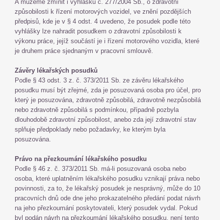
A můžeme zmínit i vyhlášku č. 277/2004 Sb., o zdravotní
způsobilosti k řízení motorových vozidel, ve znění pozdějších
předpisů, kde je v § 4 odst. 4 uvedeno, že posudek podle této
vyhlášky lze nahradit posudkem o zdravotní způsobilosti k
výkonu práce, jejíž součástí je i řízení motorového vozidla, které
je druhem práce sjednaným v pracovní smlouvě.
Závěry lékařských posudků
Podle § 43 odst. 3 z. č. 373/2011 Sb. ze závěru lékařského
posudku musí být zřejmé, zda je posuzovaná osoba pro účel, pro
který je posuzována, zdravotně způsobilá, zdravotně nezpůsobilá
nebo zdravotně způsobilá s podmínkou, případně pozbyla
dlouhodobě zdravotní způsobilost, anebo zda její zdravotní stav
splňuje předpoklady nebo požadavky, ke kterým byla
posuzována.
Právo na přezkoumání lékařského posudku
Podle § 46 z. č. 373/2011 Sb. má-li posuzovaná osoba nebo
osoba, které uplatněním lékařského posudku vznikají práva nebo
povinnosti, za to, že lékařský posudek je nesprávný, může do 10
pracovních dnů ode dne jeho prokazatelného předání podat návrh
na jeho přezkoumání poskytovateli, který posudek vydal. Pokud
byl podán návrh na přezkoumání lékařského posudku, není tento