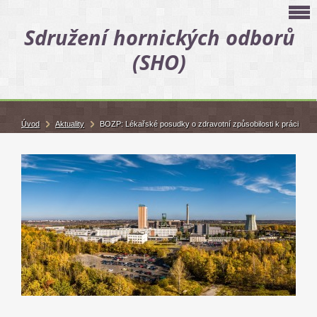
Sdružení hornických odborů
(SHO)
Úvod
Aktuality
BOZP: Lékařské posudky o zdravotní způsobilosti k práci