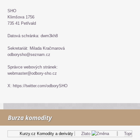
SHO
Klimšova 1756
735 41 Petřvald
Datová schránka: dwm3kh8
Sekretariát: Milada Kračmarová
odborysho@seznam.cz
Správce webových stránek:
webmaster@odbory-sho.cz
X: https://twitter.com/odborySHO
Burza komodity
Kurzy.cz
Komodity a deriváty
Zlato
Topný olej