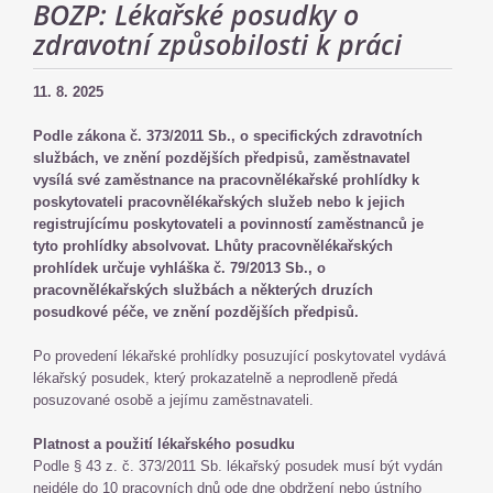
BOZP: Lékařské posudky o
zdravotní způsobilosti k práci
11. 8. 2025
Podle zákona č. 373/2011 Sb., o specifických zdravotních
službách, ve znění pozdějších předpisů, zaměstnavatel
vysílá své zaměstnance na pracovnělékařské prohlídky k
poskytovateli pracovnělékařských služeb nebo k jejich
registrujícímu poskytovateli a povinností zaměstnanců je
tyto prohlídky absolvovat. Lhůty pracovnělékařských
prohlídek určuje vyhláška č. 79/2013 Sb., o
pracovnělékařských službách a některých druzích
posudkové péče, ve znění pozdějších předpisů.
Po provedení lékařské prohlídky posuzující poskytovatel vydává
lékařský posudek, který prokazatelně a neprodleně předá
posuzované osobě a jejímu zaměstnavateli.
Platnost a použití lékařského posudku
Podle § 43 z. č. 373/2011 Sb. lékařský posudek musí být vydán
nejdéle do 10 pracovních dnů ode dne obdržení nebo ústního