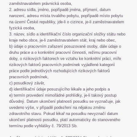
zaměstnavatelem právnická osoba,
2. adresu sídla, jméno, popřípadě jména, příjmení, datum
narození, adresu místa trvalého pobytu, popřípadě místo pobytu
na území České republiky, jde-li o cizince, je-li zaměstnavatelem
fyzická osoba,
3. název, sídlo a identifikační číslo organizační složky státu nebo
kraje nebo obce, je-li zaměstnavatelem stát, kraj nebo obec,
b) údaje o pracovním zařazení posuzované osoby, dále údaje o
druhu práce a o konkrétní pracovní činnosti, režimu pracovní
doby, o rizikových faktorech ve vztahu ke konkrétní práci, míře
rizikových faktorů pracovních podmínek vyjádřené kategorií
práce podle jednotlivých rozhodujících rizikových faktorů
pracovních podmínek,
c) posudkový závěr,
d) identifikační údaje posuzujícího lékaře a jeho podpis a
e) termín provedení mimořádné prohlídky, je-li takový postup
důvodný. Datum ukončení platnosti posudku se vyznačuje, jak
uvedeno výše, v případě podezření na nějakou změnu
zdravotního stavu. Pokud lékař na posudku nevyznačí datum
ukončení platnosti posudku, platí automaticky do stanoveného
termínu podle vyhlášky č. 79/2013 Sb.