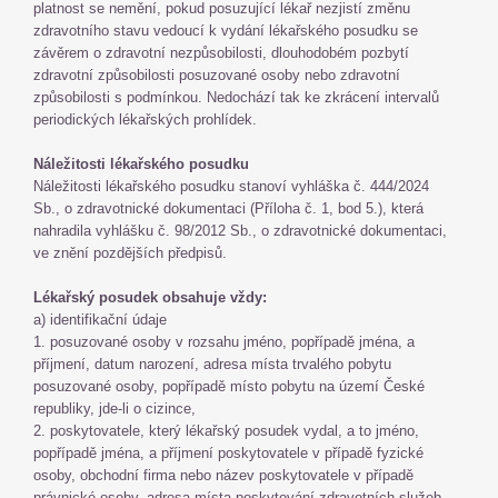
platnost se nemění, pokud posuzující lékař nezjistí změnu
zdravotního stavu vedoucí k vydání lékařského posudku se
závěrem o zdravotní nezpůsobilosti, dlouhodobém pozbytí
zdravotní způsobilosti posuzované osoby nebo zdravotní
způsobilosti s podmínkou. Nedochází tak ke zkrácení intervalů
periodických lékařských prohlídek.
Náležitosti lékařského posudku
Náležitosti lékařského posudku stanoví vyhláška č. 444/2024
Sb., o zdravotnické dokumentaci (Příloha č. 1, bod 5.), která
nahradila vyhlášku č. 98/2012 Sb., o zdravotnické dokumentaci,
ve znění pozdějších předpisů.
Lékařský posudek obsahuje vždy:
a) identifikační údaje
1. posuzované osoby v rozsahu jméno, popřípadě jména, a
příjmení, datum narození, adresa místa trvalého pobytu
posuzované osoby, popřípadě místo pobytu na území České
republiky, jde-li o cizince,
2. poskytovatele, který lékařský posudek vydal, a to jméno,
popřípadě jména, a příjmení poskytovatele v případě fyzické
osoby, obchodní firma nebo název poskytovatele v případě
právnické osoby, adresa místa poskytování zdravotních služeb,