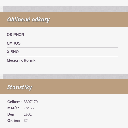
Oblíbené odkazy
OS PHGN
ČMKOS
X SHO
Měsíčník Horník
Statistiky
Celkem:
3307179
Měsíc:
78456
Den:
1601
Online:
32