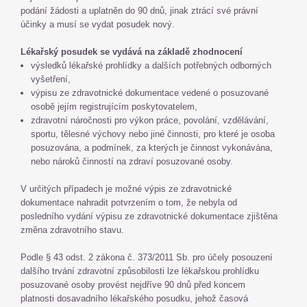
podání žádosti a uplatněn do 90 dnů, jinak ztrácí své právní
účinky a musí se vydat posudek nový.
Lékařský posudek se vydává na základě zhodnocení
výsledků lékařské prohlídky a dalších potřebných odborných
vyšetření,
výpisu ze zdravotnické dokumentace vedené o posuzované
osobě jejím registrujícím poskytovatelem,
zdravotní náročnosti pro výkon práce, povolání, vzdělávání,
sportu, tělesné výchovy nebo jiné činnosti, pro které je osoba
posuzována, a podmínek, za kterých je činnost vykonávána,
nebo nároků činností na zdraví posuzované osoby.
V určitých případech je možné výpis ze zdravotnické
dokumentace nahradit potvrzením o tom, že nebyla od
posledního vydání výpisu ze zdravotnické dokumentace zjištěna
změna zdravotního stavu.
Podle § 43 odst. 2 zákona č. 373/2011 Sb. pro účely posouzení
dalšího trvání zdravotní způsobilosti lze lékařskou prohlídku
posuzované osoby provést nejdříve 90 dnů před koncem
platnosti dosavadního lékařského posudku, jehož časová