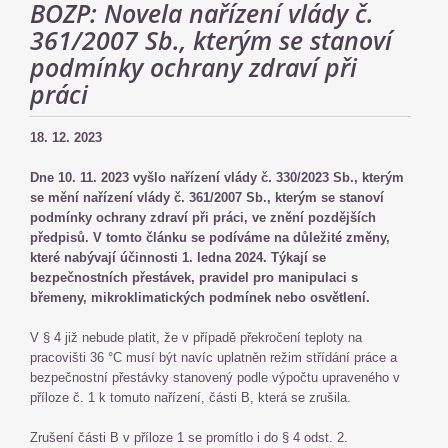
BOZP: Novela nařízení vlády č.
361/2007 Sb., kterým se stanoví
podmínky ochrany zdraví při
práci
18. 12. 2023
Dne 10. 11. 2023 vyšlo nařízení vlády č. 330/2023 Sb., kterým
se mění nařízení vlády č. 361/2007 Sb., kterým se stanoví
podmínky ochrany zdraví při práci, ve znění pozdějších
předpisů. V tomto článku se podíváme na důležité změny,
které nabývají účinnosti 1. ledna 2024. Týkají se
bezpečnostních přestávek, pravidel pro manipulaci s
břemeny, mikroklimatických podmínek nebo osvětlení.
V § 4 již nebude platit, že v případě překročení teploty na
pracovišti 36 °C musí být navíc uplatněn režim střídání práce a
bezpečnostní přestávky stanovený podle výpočtu upraveného v
příloze č. 1 k tomuto nařízení, části B, která se zrušila.
Zrušení části B v příloze 1 se promítlo i do § 4 odst. 2.