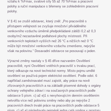
vztahu k %Fmax, svalové síly 55 až 70 %Fmax a pracovní
polohy a ruční manipulace s břemeny se zohledněním pracovní
polohy.
V § 41 se zrušil odstavec, který zněl: „Pro pracoviště s
přístupem veřejnosti se zvyšuje množství přiváděného
venkovního vzduchu úměrně předpokládané zátěži 0,2 až 0,3
osoby/m2 nezastavěné podlahové plochy místnosti. Při
venkovních teplotách vyšších než 26 °C a nižších než 0 °C
může být množství venkovního vzduchu zmenšeno, nejvýše
však na polovinu.“ Dosavadní odstavce se posouvají o jeden.
Výrazné změny nastaly v § 45 dříve nazvaném Osvětlení
pracoviště, nyní Osvětlení vnitřních pracovišť s trvalou prací,
který odkazuje na nové technické normy. Místo pojmu umělé
osvětlení se používá pojem elektrické osvětlení. Podle odst. 6
například zaměstnavatel musí zajistit, aby práce na nově
zřizovaných pracovištích a na základě písemné dohody s orgány
ochrany veřejného zdraví i na současných pracovištích podle
odstavce 5 písm. c) až e)1 s nevyhovujícím denním osvětlením
netvořila více než polovinu směny nebo aby po nejvýše 2
pracovních dnech trvalé práce na pracovištích podle odstavce 5
písm. c) až e) následovala nejméně jedna celá směna v prostoru