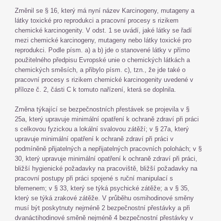
Změnil se § 16, který má nyní název Karcinogeny, mutageny a
látky toxické pro reprodukci a pracovní procesy s rizikem
chemické karcinogenity. V odst. 1 se uvádí, jaké látky se řadí
mezi chemické karcinogeny, mutageny nebo látky toxické pro
reprodukci. Podle písm. a) a b) jde o stanovené látky v přímo
použitelného předpisu Evropské unie o chemických látkách a
chemických směsích, a přibylo písm. c), tzn., že jde také o
pracovní procesy s rizikem chemické karcinogenity uvedené v
příloze č. 2, části C k tomuto nařízení, která se doplnila.
Změna týkající se bezpečnostních přestávek se projevila v §
25a, který upravuje minimální opatření k ochraně zdraví při práci
s celkovou fyzickou a lokální svalovou zátěží; v § 27a, který
upravuje minimální opatření k ochraně zdraví při práci v
podmíněně přijatelných a nepřijatelných pracovních polohách; v §
30, který upravuje minimální opatření k ochraně zdraví při práci,
bližší hygienické požadavky na pracoviště, bližší požadavky na
pracovní postupy při práci spojené s ruční manipulací s
břemenem; v § 33, který se týká psychické zátěže; a v § 35,
který se týká zrakové zátěže. V průběhu osmihodinové směny
musí být poskytnuty nejméně 2 bezpečnostní přestávky a při
dvanáctihodinové směně nejméně 4 bezpečnostní přestávky v