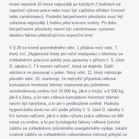
trvání nejméně 10 minut nejpozději po každých 2 hodinách od
započetí výkonu práce nebo musí být zajištěno střídání činností
nebo zaměstnanců. Poslední bezpečnostní přestávka musí být
zařazena nejpozději 1 hodinu před koncem směny. Po dobu
bezpečnostní přestávky nesmí být zaměstnanec vystaven
danému faktoru překračujícímu expoziční limit.
V § 29 se kromě pozměněného odst. 1 přidává nový odst. 7,
který zní: „Hygienické limity pro ruční manipulaci s břemeny se
zohledněním pracovní polohy jsou upraveny v příloze č. 5, části
D, tabulce č. 7 k tomuto nařízení“, která se doplnila. Další
odstavce se posouvají o jeden. Nový odst. 11, který nahrazuje
původní odst. 10, stanovuje, že nejvyšší přípustná celková
kumulativní hmotnost břemen stanovená pro průměrnou
osmihodinovou směnu činí 10 000 kg, jde-li o muže, a 6 500 kg,
jde-li o ženu; a že tato celková kumulativní hmotnost břemen
nesmí být navýšena, a to ani v prodloužené směně. Hodnota
hygienického limitu se určí podle přílohy č. 5, části D, tabulky č.
8 k tomuto nařízení, jde-li o dobu výkonu práce odlišnou od 480
minut za směnu, a to pro fyziologické faktory celkové fyzické
zátěže se zohledněním průměrného energetického výdeje, lokální
svalové zátěže se zohledněním celosměnové četnosti pohybů ve