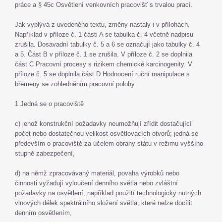
práce a § 45c Osvětlení venkovních pracovišť s trvalou prací.
Jak vyplývá z uvedeného textu, změny nastaly i v přílohách.
Například v příloze č. 1 části A se tabulka č. 4 včetně nadpisu
zrušila. Dosavadní tabulky č. 5 a 6 se označují jako tabulky č. 4
a 5. Část B v příloze č. 1 se zrušila. V příloze č. 2 se doplnila
část C Pracovní procesy s rizikem chemické karcinogenity. V
příloze č. 5 se doplnila část D Hodnocení ruční manipulace s
břemeny se zohledněním pracovní polohy.
1 Jedná se o pracoviště
c) jehož konstrukční požadavky neumožňují zřídit dostačující
počet nebo dostatečnou velikost osvětlovacích otvorů; jedná se
především o pracoviště za účelem obrany státu v režimu vyššího
stupně zabezpečení,
d) na němž zpracovávaný materiál, povaha výrobků nebo
činnosti vyžadují vyloučení denního světla nebo zvláštní
požadavky na osvětlení, například použití technologicky nutných
vlnových délek spektrálního složení světla, které nelze docílit
denním osvětlením,