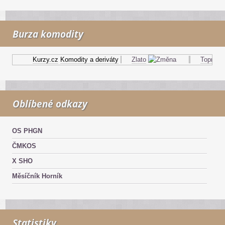
Burza komodity
Kurzy.cz
Komodity a deriváty
Zlato
Topný olej
Oblíbené odkazy
OS PHGN
ČMKOS
X SHO
Měsíčník Horník
Statistiky