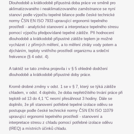
Dlouhodobě a krátkodobě přípustná doba práce ve směně pro
aklimatizovaného i neaklimatizovaného zaměstnance se nyní
stanoví podle výpočtu tepelné bilance podle české technické
normy ČSN EN ISO 7933 upravující ergonomii tepelného
prostředí - analytické stanovení a interpretace tepelného stresu
pomocí výpočtu předpovídané tepelné zátěže. Při hodnocení
dlouhodobě a krátkodobě přípustné zátěže teplem je možné
vycházet i z přímých měření, a to měření ztráty vody potem a
dýcháním, teploty vnitřního prostředí organizmu a srdeční
frekvence (§ 4 odst. 4).
A taktéž se tato změna projevila i v § 5 ohledně dodržení
dlouhodobě a krátkodobě přípustné doby práce.
Kromě drobné změny v odst. 1 se v § 7, který se týká zátěže
chladem, v odst. 4 doplnilo, že doba nepřetržitého trvání práce při
teplotě od 13 do 4,1 °C nesmí přesáhnout 3 hodiny. Dále se
doplnilo, že při stanovení potřebné tepelné izolace oděvu se
postupuje podle české technické normy ČSN EN ISO 11079
upravující ergonomii tepelného prostředí - stanovení a
interpretace stresu z chladu pomocí potřebné izolace oděvu
(IREQ) a místních účinků chladu.