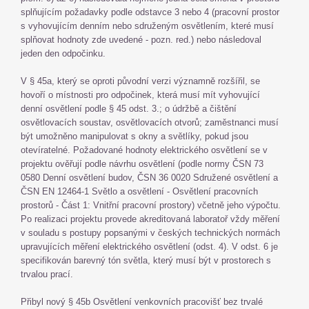
splňujícím požadavky podle odstavce 3 nebo 4 (pracovní prostor
s vyhovujícím denním nebo sdruženým osvětlením, které musí
splňovat hodnoty zde uvedené - pozn. red.) nebo následoval
jeden den odpočinku.
V § 45a, který se oproti původní verzi významně rozšířil, se
hovoří o místnosti pro odpočinek, která musí mít vyhovující
denní osvětlení podle § 45 odst. 3.; o údržbě a čištění
osvětlovacích soustav, osvětlovacích otvorů; zaměstnanci musí
být umožněno manipulovat s okny a světlíky, pokud jsou
otevíratelné. Požadované hodnoty elektrického osvětlení se v
projektu ověřují podle návrhu osvětlení (podle normy ČSN 73
0580 Denní osvětlení budov, ČSN 36 0020 Sdružené osvětlení a
ČSN EN 12464-1 Světlo a osvětlení - Osvětlení pracovních
prostorů - Část 1: Vnitřní pracovní prostory) včetně jeho výpočtu.
Po realizaci projektu provede akreditovaná laboratoř vždy měření
v souladu s postupy popsanými v českých technických normách
upravujících měření elektrického osvětlení (odst. 4). V odst. 6 je
specifikován barevný tón světla, který musí být v prostorech s
trvalou prací.
Přibyl nový § 45b Osvětlení venkovních pracovišť bez trvalé