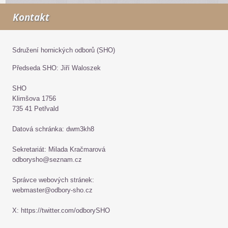
Kontakt
Sdružení hornických odborů (SHO)
Předseda SHO: Jiří Waloszek
SHO
Klimšova 1756
735 41 Petřvald
Datová schránka: dwm3kh8
Sekretariát: Milada Kračmarová
odborysho@seznam.cz
Správce webových stránek:
webmaster@odbory-sho.cz
X: https://twitter.com/odborySHO