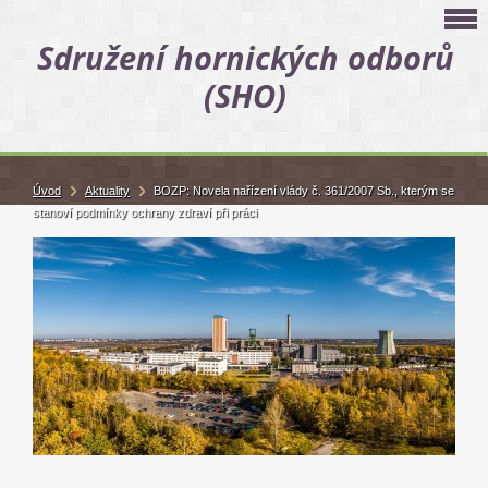
Sdružení hornických odborů
(SHO)
Úvod
Aktuality
BOZP: Novela nařízení vlády č. 361/2007 Sb., kterým se
stanoví podmínky ochrany zdraví při práci