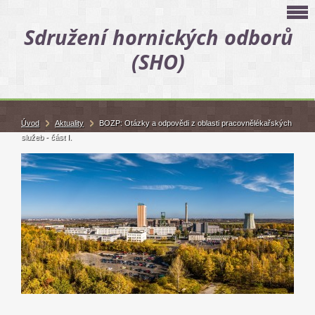
Sdružení hornických odborů
(SHO)
Úvod
Aktuality
BOZP: Otázky a odpovědi z oblasti pracovnělékařských
služeb - část I.