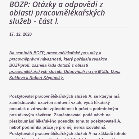
BOZP: Otázky a odpovědi z
oblasti pracovnělékařských
služeb - část I.
17. 12. 2020
Na semináři BOZP, pracovnělékařské posudky a
pracovněprávní návaznosti, který pořádala redakce
BOZPprofi, zazněla řada dotazů z oblasti
pracovnělékařských služeb. Odpovídali na ně MUDr. Dana
Kuklová a Robert Křepinský.
Poskytovatel pracovnělékařských služeb A, se kterým má
zaměstnavatel uzavřen smluvní vztah, vydá lékařský
posudek o zdravotní způsobilosti k práci s podmíněným
posudkovým závěrem. Zaměstnavatel podá návrh na
přezkoumání lékařského posudku tomuto poskytovateli A,
neboť podmínka práce je pro něj nerealizovatelná.
Poskytovatel pracovnělékařských služeb A na základě tohoto