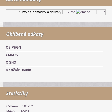
Kurzy.cz
Komodity a deriváty
Zlato
Topný ol
Oblíbené odkazy
OS PHGN
ČMKOS
X SHO
Měsíčník Horník
Statistiky
Celkem:
3301932
Měsíc:
80628