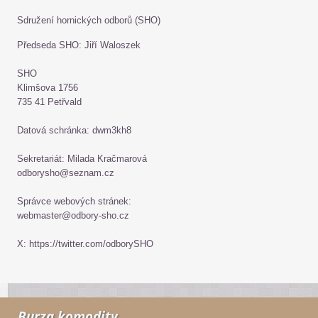
Sdružení hornických odborů (SHO)
Předseda SHO: Jiří Waloszek
SHO
Klimšova 1756
735 41 Petřvald
Datová schránka: dwm3kh8
Sekretariát: Milada Kračmarová
odborysho@seznam.cz
Správce webových stránek:
webmaster@odbory-sho.cz
X: https://twitter.com/odborySHO
Burza komodity