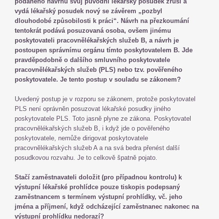
podaného návrhu svůj původní lékařský posudek zruší a
vydá lékařský posudek nový se závěrem „pozbyl
dlouhodobé způsobilosti k práci“. Návrh na přezkoumání
tentokrát podává posuzovaná osoba, ovšem jinému
poskytovateli pracovnělékařských služeb B, a návrh je
postoupen správnímu orgánu tímto poskytovatelem B. Jde
pravděpodobně o dalšího smluvního poskytovatele
pracovnělékařských služeb (PLS) nebo tzv. pověřeného
poskytovatele. Je tento postup v souladu se zákonem?
Uvedený postup je v rozporu se zákonem, protože poskytovatel
PLS není oprávněn posuzovat lékařské posudky jiného
poskytovatele PLS. Toto jasně plyne ze zákona. Poskytovatel
pracovnělékařských služeb B, i když jde o pověřeného
poskytovatele, nemůže dirigovat poskytovatele
pracovnělékařských služeb A a na svá bedra přenést další
posudkovou rozvahu. Je to celkově špatně pojato.
Stačí zaměstnavateli doložit (pro případnou kontrolu) k
výstupní lékařské prohlídce pouze tiskopis podepsaný
zaměstnancem s termínem výstupní prohlídky, vč. jeho
jména a příjmení, když odcházející zaměstnanec nakonec na
výstupní prohlídku nedorazí?