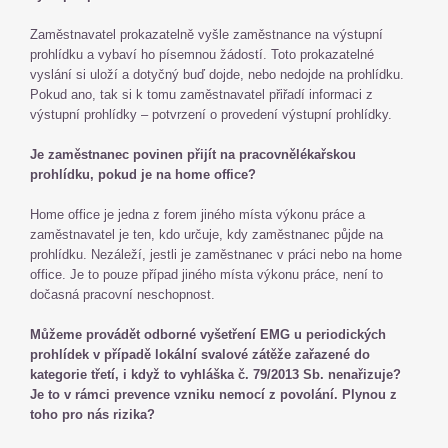
Zaměstnavatel prokazatelně vyšle zaměstnance na výstupní
prohlídku a vybaví ho písemnou žádostí. Toto prokazatelné
vyslání si uloží a dotyčný buď dojde, nebo nedojde na prohlídku.
Pokud ano, tak si k tomu zaměstnavatel přiřadí informaci z
výstupní prohlídky – potvrzení o provedení výstupní prohlídky.
Je zaměstnanec povinen přijít na pracovnělékařskou
prohlídku, pokud je na home office?
Home office je jedna z forem jiného místa výkonu práce a
zaměstnavatel je ten, kdo určuje, kdy zaměstnanec půjde na
prohlídku. Nezáleží, jestli je zaměstnanec v práci nebo na home
office. Je to pouze případ jiného místa výkonu práce, není to
dočasná pracovní neschopnost.
Můžeme provádět odborné vyšetření EMG u periodických
prohlídek v případě lokální svalové zátěže zařazené do
kategorie třetí, i když to vyhláška č. 79/2013 Sb. nenařizuje?
Je to v rámci prevence vzniku nemocí z povolání. Plynou z
toho pro nás rizika?