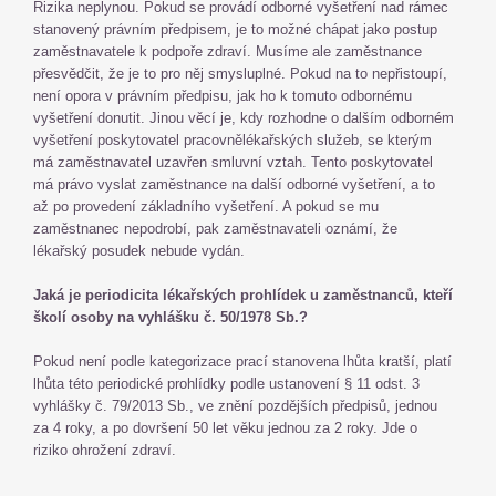
Rizika neplynou. Pokud se provádí odborné vyšetření nad rámec
stanovený právním předpisem, je to možné chápat jako postup
zaměstnavatele k podpoře zdraví. Musíme ale zaměstnance
přesvědčit, že je to pro něj smysluplné. Pokud na to nepřistoupí,
není opora v právním předpisu, jak ho k tomuto odbornému
vyšetření donutit. Jinou věcí je, kdy rozhodne o dalším odborném
vyšetření poskytovatel pracovnělékařských služeb, se kterým
má zaměstnavatel uzavřen smluvní vztah. Tento poskytovatel
má právo vyslat zaměstnance na další odborné vyšetření, a to
až po provedení základního vyšetření. A pokud se mu
zaměstnanec nepodrobí, pak zaměstnavateli oznámí, že
lékařský posudek nebude vydán.
Jaká je periodicita lékařských prohlídek u zaměstnanců, kteří
školí osoby na vyhlášku č. 50/1978 Sb.?
Pokud není podle kategorizace prací stanovena lhůta kratší, platí
lhůta této periodické prohlídky podle ustanovení § 11 odst. 3
vyhlášky č. 79/2013 Sb., ve znění pozdějších předpisů, jednou
za 4 roky, a po dovršení 50 let věku jednou za 2 roky. Jde o
riziko ohrožení zdraví.