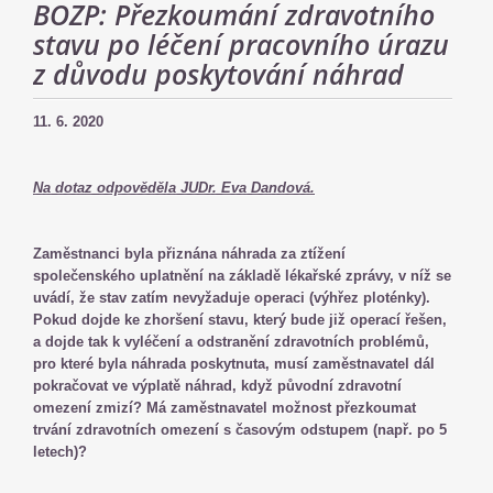
BOZP: Přezkoumání zdravotního
stavu po léčení pracovního úrazu
z důvodu poskytování náhrad
11. 6. 2020
Na dotaz odpověděla JUDr. Eva Dandová.
Zaměstnanci byla přiznána náhrada za ztížení
společenského uplatnění na základě lékařské zprávy, v níž se
uvádí, že stav zatím nevyžaduje operaci (výhřez ploténky).
Pokud dojde ke zhoršení stavu, který bude již operací řešen,
a dojde tak k vyléčení a odstranění zdravotních problémů,
pro které byla náhrada poskytnuta, musí zaměstnavatel dál
pokračovat ve výplatě náhrad, když původní zdravotní
omezení zmizí? Má zaměstnavatel možnost přezkoumat
trvání zdravotních omezení s časovým odstupem (např. po 5
letech)?