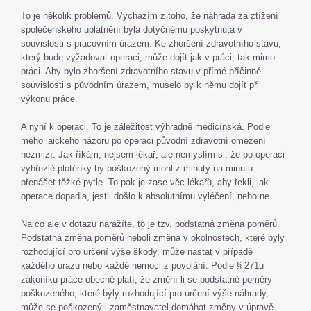
To je několik problémů. Vycházím z toho, že náhrada za ztížení
společenského uplatnění byla dotyčnému poskytnuta v
souvislosti s pracovním úrazem. Ke zhoršení zdravotního stavu,
který bude vyžadovat operaci, může dojít jak v práci, tak mimo
práci. Aby bylo zhoršení zdravotního stavu v přímé příčinné
souvislosti s původním úrazem, muselo by k němu dojít při
výkonu práce.
A nyní k operaci. To je záležitost výhradně medicínská. Podle
mého laického názoru po operaci původní zdravotní omezení
nezmizí. Jak říkám, nejsem lékař, ale nemyslím si, že po operaci
vyhřezlé ploténky by poškozený mohl z minuty na minutu
přenášet těžké pytle. To pak je zase věc lékařů, aby řekli, jak
operace dopadla, jestli došlo k absolutnímu vyléčení, nebo ne.
Na co ale v dotazu narážíte, to je tzv. podstatná změna poměrů.
Podstatná změna poměrů neboli změna v okolnostech, které byly
rozhodující pro určení výše škody, může nastat v případě
každého úrazu nebo každé nemoci z povolání. Podle § 271u
zákoníku práce obecně platí, že změní-li se podstatně poměry
poškozeného, které byly rozhodující pro určení výše náhrady,
může se poškozený i zaměstnavatel domáhat změny v úpravě