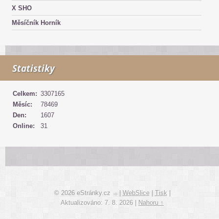
X SHO
Měsíčník Horník
Statistiky
Celkem:
3307165
Měsíc:
78469
Den:
1607
Online:
31
© 2026 eStránky.cz
|
WebSlice
|
Tisk
|
Aktualizováno: 7. 8. 2026
|
Nahoru ↑