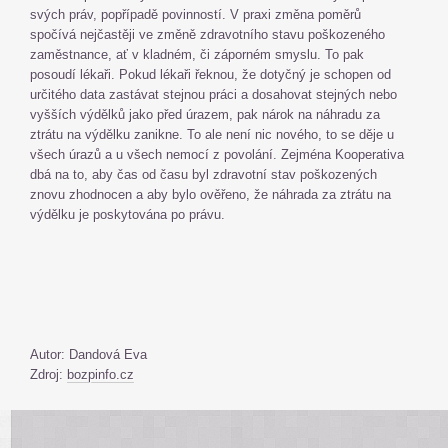
svých práv, popřípadě povinností. V praxi změna poměrů
spočívá nejčastěji ve změně zdravotního stavu poškozeného
zaměstnance, ať v kladném, či záporném smyslu. To pak
posoudí lékaři. Pokud lékaři řeknou, že dotyčný je schopen od
určitého data zastávat stejnou práci a dosahovat stejných nebo
vyšších výdělků jako před úrazem, pak nárok na náhradu za
ztrátu na výdělku zanikne. To ale není nic nového, to se děje u
všech úrazů a u všech nemocí z povolání. Zejména Kooperativa
dbá na to, aby čas od času byl zdravotní stav poškozených
znovu zhodnocen a aby bylo ověřeno, že náhrada za ztrátu na
výdělku je poskytována po právu.
Autor: Dandová Eva
Zdroj:
bozpinfo.cz