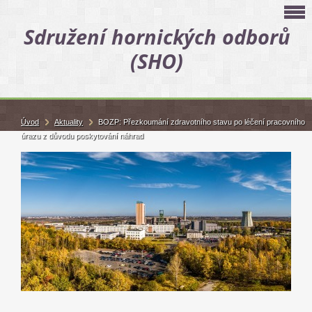
Sdružení hornických odborů
(SHO)
Úvod
Aktuality
BOZP: Přezkoumání zdravotního stavu po léčení pracovního
úrazu z důvodu poskytování náhrad