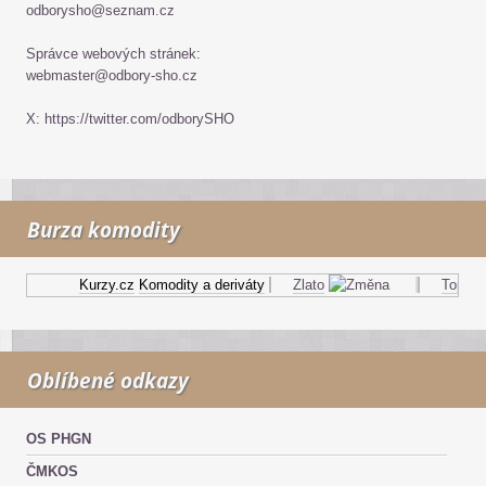
odborysho@seznam.cz
Správce webových stránek:
webmaster@odbory-sho.cz
X: https://twitter.com/odborySHO
Burza komodity
Kurzy.cz
Komodity a deriváty
Zlato
Topný ol
Oblíbené odkazy
OS PHGN
ČMKOS