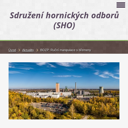
Sdružení hornických odborů
(SHO)
Úvod
Aktuality
BOZP: Ruční manipulace s břemeny