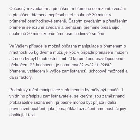
Občasným zvedáním a přenášením břemene se rozumí zvedání
a přenášení břemene nepřesahující souhrnně 30 minut v
průměrné osmihodinové směně. Častým zvedáním a přenášením
břemene se rozumí zvedání a přenášení břemene přesahující
souhrnně 30 minut v průměrné osmihodinové směně.
Ve Vašem případě je možná občasná manipulace s břemenem o
hmotnosti 56 kg dvěma muži, jelikož v případě přenášení mužem
a ženou by byl hmotnostní limit 20 kg pro ženu pravděpodobně
překročen. Při hodnocení je nutno rovněž zvážit i těžiště
břemene, vzhledem k výšce zaměstnanců, úchopové možnosti a
další faktory.
Podmínky ruční manipulace s břemenem by měly být součástí
vnitřního předpisu zaměstnavatele, se kterým jsou zaměstnanci
prokazatelně seznámeni, případně mohou být přijata i další
preventivní opatření, jako je například označení hmotnosti či jiný
doplňující text.