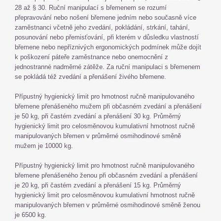
28 až § 30. Ruční manipulací s břemenem se rozumí
přepravování nebo nošení břemene jedním nebo současně více
zaměstnanci včetně jeho zvedání, pokládání, strkání, tahání,
posunování nebo přemisťování, při kterém v důsledku vlastností
břemene nebo nepříznivých ergonomických podmínek může dojít
k poškození páteře zaměstnance nebo onemocnění z
jednostranné nadměrné zátěže. Za ruční manipulaci s břemenem
se pokládá též zvedání a přenášení živého břemene.
Přípustný hygienický limit pro hmotnost ručně manipulovaného
břemene přenášeného mužem při občasném zvedání a přenášení
je 50 kg, při častém zvedání a přenášení 30 kg. Průměrný
hygienický limit pro celosměnovou kumulativní hmotnost ručně
manipulovaných břemen v průměrné osmihodinové směně
mužem je 10000 kg.
Přípustný hygienický limit pro hmotnost ručně manipulovaného
břemene přenášeného ženou při občasném zvedání a přenášení
je 20 kg, při častém zvedání a přenášení 15 kg. Průměrný
hygienický limit pro celosměnovou kumulativní hmotnost ručně
manipulovaných břemen v průměrné osmihodinové směně ženou
je 6500 kg.