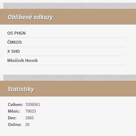
Oblíbené odkazy
OS PHGN
ČMKOS
X SHO
Měsíčník Horník
Statistiky
Celkem:
3306061
Měsíc:
79833
Den:
1865
Online:
26