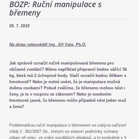
BOZP: Ruční manipulace s
břemeny
29. 7. 2019
Na dotaz odpověděl Ing. Jiří Vala, Ph.D.
Jak správně označit ručně manipulovaná břemena pro
občasné zvedání? Máme například přepravní bednu vážící 56
kg, která má 2 úchopové body. Stačí označit bednu štítkem s
hmotností? Nebo je nutné uvést, že je manipulace možná
dvěma osobami? Pokud zvážíme, že břemeno mohou nést i
ženy, je to v rozporu se zákonem? Nebo je uvedením
hmotnosti jasné, že břemeno může případně nést jeden muž
a žena?
Problematikou ruční manipulace s břemenem se zabývá nařízení
vlády č. 361/2007 Sb., kterým se stanoví podmínky ochrany
zdraví při práci, ve znění pozdějších předpisů, a to konkrétně v §