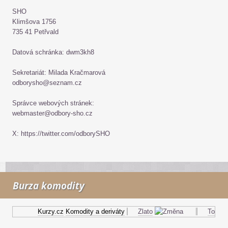
SHO
Klimšova 1756
735 41 Petřvald
Datová schránka: dwm3kh8
Sekretariát: Milada Kračmarová
odborysho@seznam.cz
Správce webových stránek:
webmaster@odbory-sho.cz
X: https://twitter.com/odborySHO
Burza komodity
Kurzy.cz
Komodity a deriváty
Zlato
Topný ol