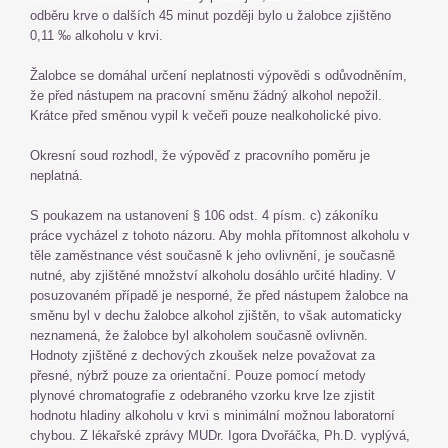
odběru krve o dalších 45 minut později bylo u žalobce zjištěno
0,11 ‰ alkoholu v krvi.
Žalobce se domáhal určení neplatnosti výpovědi s odůvodněním,
že před nástupem na pracovní směnu žádný alkohol nepožil.
Krátce před směnou vypil k večeři pouze nealkoholické pivo.
Okresní soud rozhodl, že výpověď z pracovního poměru je
neplatná.
S poukazem na ustanovení § 106 odst. 4 písm. c) zákoníku
práce vycházel z tohoto názoru. Aby mohla přítomnost alkoholu v
těle zaměstnance vést současně k jeho ovlivnění, je současně
nutné, aby zjištěné množství alkoholu dosáhlo určité hladiny. V
posuzovaném případě je nesporné, že před nástupem žalobce na
směnu byl v dechu žalobce alkohol zjištěn, to však automaticky
neznamená, že žalobce byl alkoholem současně ovlivněn.
Hodnoty zjištěné z dechových zkoušek nelze považovat za
přesné, nýbrž pouze za orientační. Pouze pomocí metody
plynové chromatografie z odebraného vzorku krve lze zjistit
hodnotu hladiny alkoholu v krvi s minimální možnou laboratorní
chybou. Z lékařské zprávy MUDr. Igora Dvořáčka, Ph.D. vyplývá,