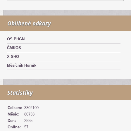
Oblíbené odkazy
OS PHGN
ČMKOS
X SHO
Měsíčník Horník
Statistiky
Celkem:
3302109
Měsíc:
80733
Den:
2885
Online:
57