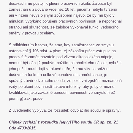
dosavadnímu postoji k plnění pracovních úkolů. Žalobce byl
zaměstnán u žalované více než 18 let, přičemž nebylo tvrzeno
ani v řízení nevyšlo jiným způsobem najevo, že by mu bylo v
minulosti vytýkáno porušení pracovních povinností, a neponechal
stranou ani skutečnost, že žalobce vykonával funkci vedoucího
směny v provozu ocelárny.
S přihlédnutím k tomu, že stav, kdy zaměstnanec ve smyslu
ustanovení § 106 odst. 4 písm. e) zákoníku práce vstupuje na
pracoviště zaměstnavatele pod vlivem alkoholického nápoje,
nemusí být dán již pouhým požitím alkoholického nápoje, nýbrž k
jeho požití musí dojít v takové míře, že má vliv na snížení
duševních funkcí a celkové pohotovosti zaměstnance, je
správný závěr odvolacího soudu, že pozitivní zjištění neznamená
vždy porušení povinností takové intenzity, aby je bylo možné
kvalifikovat jako závažné porušení povinnosti ve smyslu § 52
písm. g) zák. práce.
Z uvedeného vyplývá, že rozsudek odvolacího soudu je správný.
Článek vychází z rozsudku Nejvyššího soudu ČR sp. zn. 21
Cdo 4733/2015.