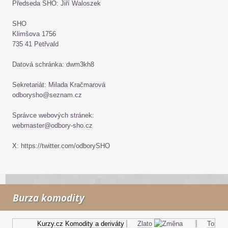
Předseda SHO: Jiří Waloszek
SHO
Klimšova 1756
735 41 Petřvald
Datová schránka: dwm3kh8
Sekretariát: Milada Kračmarová
odborysho@seznam.cz
Správce webových stránek:
webmaster@odbory-sho.cz
X: https://twitter.com/odborySHO
Burza komodity
Kurzy.cz
Komodity a deriváty
Zlato
Topný ol