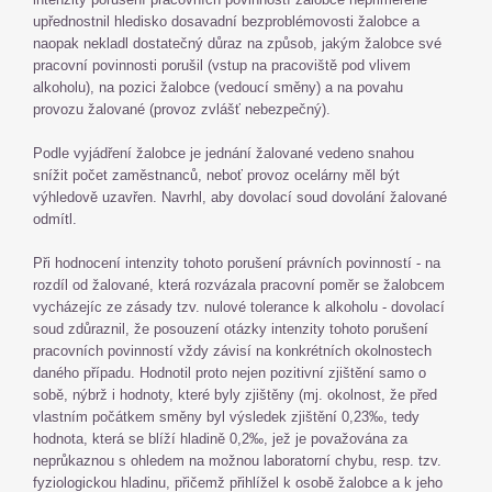
upřednostnil hledisko dosavadní bezproblémovosti žalobce a
naopak nekladl dostatečný důraz na způsob, jakým žalobce své
pracovní povinnosti porušil (vstup na pracoviště pod vlivem
alkoholu), na pozici žalobce (vedoucí směny) a na povahu
provozu žalované (provoz zvlášť nebezpečný).
Podle vyjádření žalobce je jednání žalované vedeno snahou
snížit počet zaměstnanců, neboť provoz ocelárny měl být
výhledově uzavřen. Navrhl, aby dovolací soud dovolání žalované
odmítl.
Při hodnocení intenzity tohoto porušení právních povinností - na
rozdíl od žalované, která rozvázala pracovní poměr se žalobcem
vycházejíc ze zásady tzv. nulové tolerance k alkoholu - dovolací
soud zdůraznil, že posouzení otázky intenzity tohoto porušení
pracovních povinností vždy závisí na konkrétních okolnostech
daného případu. Hodnotil proto nejen pozitivní zjištění samo o
sobě, nýbrž i hodnoty, které byly zjištěny (mj. okolnost, že před
vlastním počátkem směny byl výsledek zjištění 0,23‰, tedy
hodnota, která se blíží hladině 0,2‰, jež je považována za
neprůkaznou s ohledem na možnou laboratorní chybu, resp. tzv.
fyziologickou hladinu, přičemž přihlížel k osobě žalobce a k jeho