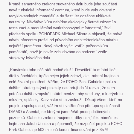
Kromě samotného zrekonstruovaného dolu bude jeho součástí
nové turistické informační centrum, které bude vybudované z
recyklovatelných materiálů a do šesti let dosáhne uhlíkové
neutrality. Návštěvníkům nabídne ekologicky šetrné zázemí s
restaurací a modulárními workshopovými místnostmi,“ řekl
předseda spolku POHOPARK Michael Sikora a objasnil, že právě
návrh infocentra prošel od původního architektonického návrhu
největší proměnou. Nový návrh vyšel vstříc požadavkům
památkářů, nově je navíc zabudováno do podzemí vedle
strojovny bývalého dolu.
„Karvinsku toho náš stát hodně dluží. Desetiletí tu místní lidé
dřeli v šachtách, trpělo nejen jejich zdraví, ale i místní krajina a
celé životní prostředí. Věřím, že POHO Park Gabriela spolu s
dalšími strategickými projekty nastartují další rozvoj, že sem
potečou další evropské i státní peníze, aby se dluhy, o kterých tu
mluvím, splácely. Karvinsko si to zaslouží. Děkuji všem, kteří na
projektu spolupracují, vážím si i vstřícného přístupu společností
DIAMO a Asental, se kterými jsme řešili prodej dotčených
pozemků. Gabrielu zrekonstruujeme i díky nim,“ řekl náměstek
hejtmana Jakub Unucka a připomněl, že rozpočet projektu POHO
Park Gabriela je 503 milionů korun, financování je z 85 %