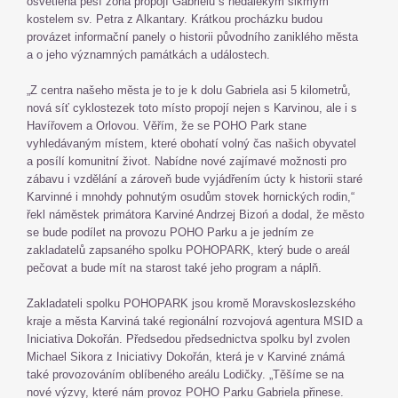
osvětlená pěší zóna propojí Gabrielu s nedalekým šikmým
kostelem sv. Petra z Alkantary. Krátkou procházku budou
provázet informační panely o historii původního zaniklého města
a o jeho významných památkách a událostech.
„Z centra našeho města je to je k dolu Gabriela asi 5 kilometrů,
nová síť cyklostezek toto místo propojí nejen s Karvinou, ale i s
Havířovem a Orlovou. Věřím, že se POHO Park stane
vyhledávaným místem, které obohatí volný čas našich obyvatel
a posílí komunitní život. Nabídne nové zajímavé možnosti pro
zábavu i vzdělání a zároveň bude vyjádřením úcty k historii staré
Karvinné i mnohdy pohnutým osudům stovek hornických rodin,“
řekl náměstek primátora Karviné Andrzej Bizoń a dodal, že město
se bude podílet na provozu POHO Parku a je jedním ze
zakladatelů zapsaného spolku POHOPARK, který bude o areál
pečovat a bude mít na starost také jeho program a náplň.
Zakladateli spolku POHOPARK jsou kromě Moravskoslezského
kraje a města Karviná také regionální rozvojová agentura MSID a
Iniciativa Dokořán. Předsedou předsednictva spolku byl zvolen
Michael Sikora z Iniciativy Dokořán, která je v Karviné známá
také provozováním oblíbeného areálu Lodičky. „Těšíme se na
nové výzvy, které nám provoz POHO Parku Gabriela přinese.