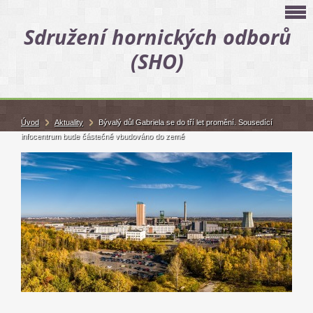
Sdružení hornických odborů
(SHO)
Úvod
Aktuality
Bývalý důl Gabriela se do tří let promění. Sousedící
infocentrum bude částečně vbudováno do země