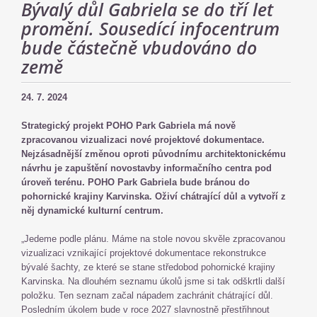
Bývalý důl Gabriela se do tří let
promění. Sousedící infocentrum
bude částečně vbudováno do
země
24. 7. 2024
Strategický projekt POHO Park Gabriela má nově
zpracovanou vizualizaci nové projektové dokumentace.
Nejzásadnější změnou oproti původnímu architektonickému
návrhu je zapuštění novostavby informačního centra pod
úroveň terénu. POHO Park Gabriela bude bránou do
pohornické krajiny Karvinska. Oživí chátrající důl a vytvoří z
něj dynamické kulturní centrum.
„Jedeme podle plánu. Máme na stole novou skvěle zpracovanou
vizualizaci vznikající projektové dokumentace rekonstrukce
bývalé šachty, ze které se stane středobod pohornické krajiny
Karvinska. Na dlouhém seznamu úkolů jsme si tak odškrtli další
položku. Ten seznam začal nápadem zachránit chátrající důl.
Posledním úkolem bude v roce 2027 slavnostně přestřihnout