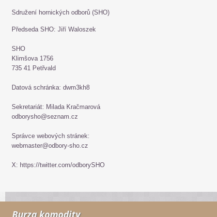
Sdružení hornických odborů (SHO)
Předseda SHO: Jiří Waloszek
SHO
Klimšova 1756
735 41 Petřvald
Datová schránka: dwm3kh8
Sekretariát: Milada Kračmarová
odborysho@seznam.cz
Správce webových stránek:
webmaster@odbory-sho.cz
X: https://twitter.com/odborySHO
Burza komodity