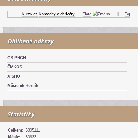
Kurzy.cz
Komodity a deriváty
Zlato
Topný ole
Oblíbené odkazy
OS PHGN
ČMKOS
X SHO
Měsíčník Horník
Statistiky
Celkem:
3305111
Měsíc:
80633