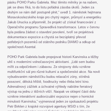
pásku POHO Parku Gabriela. Mez těmito milníky je na našem,
jak se dnes říká, to do listu pořádná zásoba úkolů. Jeden za
druhým se nám daří postupně plnit,“ uvedl 1. náměstek hejtmana
Moravskoslezského kraje pro chytrý region, průmysl a energetiku
Jakub Unucka a připomněl, že projekt už získal financování z
Operačního programu Spravedlivá transformace. Letos v červnu
byla podána žádost o stavební povolení, tvoří se projektová
dokumentace expozice a chystá se bezúplatný převod
potřebných pozemků od státního podniku DIAMO a odkup od
společnosti Asental.
POHO Park Gabriela bude propojovat historii Karvinska a těžby
uhlí s moderními volnočasovými aktivitami. „Lidé sem budou
mířit za odpočinkem i zábavou. Ze strojovny dolu vznikne
multifunkční sál pro různé kulturní a společenské akce. Na nově
vybudovaném náměstíčku budou relaxační zóny, stíněná
posezení, dětská hřiště, foodtrucky nebo třeba letní kino.
Adrenalinový zážitek a úchvatné výhledy nabídne ferratový
výstup na jednu z těžních věží. Naopak ve sklepní části dolu
vznikne interaktivní audiovizuální expozice nejen o hornické
minulosti Karvinska,“ vyjmenoval jeden ze spoluautorů projektu
Petr Birklen z krajské rozvojové agentury MSID s tím, že