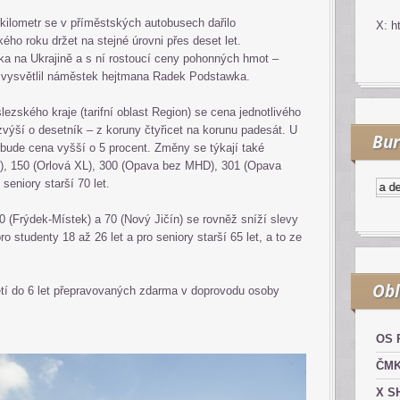
 kilometr se v příměstských autobusech dařilo
X: h
ho roku držet na stejné úrovni přes deset let.
álka na Ukrajině a s ní rostoucí ceny pohonných hmot –
,“ vysvětlil náměstek hejtmana Radek Podstawka.
ezského kraje (tarifní oblast Region) se cena jednotlivého
zvýší o desetník – z koruny čtyřicet na korunu padesát. U
Bur
bude cena vyšší o 5 procent. Změny se týkají také
L), 150 (Orlová XL), 300 (Opava bez MHD), 301 (Opava
seniory starší 70 let.
Kurzy.cz
Komodity a deriv
50 (Frýdek-Místek) a 70 (Nový Jičín) se rovněž sníží slevy
ro studenty 18 až 26 let a pro seniory starší 65 let, a to ze
Obl
í do 6 let přepravovaných zdarma v doprovodu osoby
OS 
ČM
X S