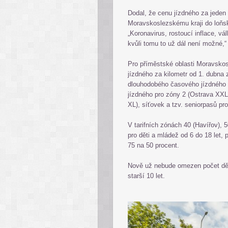
Dodal, že cenu jízdného za jeden
Moravskoslezskému kraji do loňské
„Koronavirus, rostoucí inflace, v
kvůli tomu to už dál není možné
Pro příměstské oblasti Moravskosl
jízdného za kilometr od 1. dubna 
dlouhodobého časového jízdného 
jízdného pro zóny 2 (Ostrava XX
XL), síťovek a tzv. seniorpasů pro 
V tarifních zónách 40 (Havířov), 
pro děti a mládež od 6 do 18 let, p
75 na 50 procent.
Nově už nebude omezen počet dět
starší 10 let.