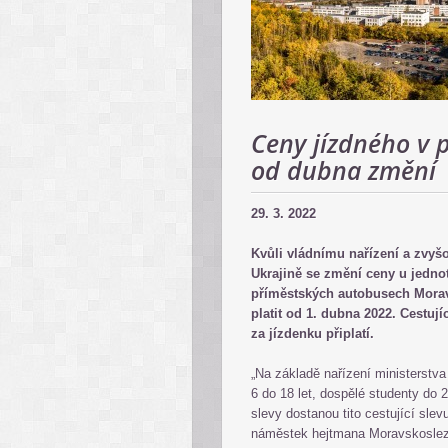
Ceny jízdného v 
od dubna změní
29. 3. 2022
Kvůli vládnímu nařízení a zvyš
Ukrajině se změní ceny u jedno
příměstských autobusech Morav
platit od 1. dubna 2022. Cestují
za jízdenku připlatí.
„Na základě nařízení ministerstva 
6 do 18 let, dospělé studenty do 2
slevy dostanou tito cestující sle
náměstek hejtmana Moravskoslez