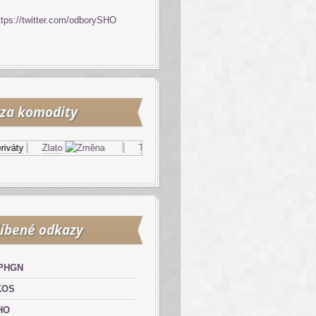
ttps://twitter.com/odborySHO
za komodity
áty
Zlato
Topný olej
Zemní plyn
íbené odkazy
PHGN
KOS
HO