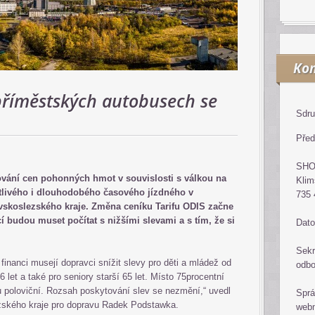
Kon
příměstských autobusech se
Sdru
Před
SH
ování cen pohonných hmot v souvislosti s válkou na
Klim
tlivého i dlouhodobého časového jízdného v
735 
skoslezského kraje. Změna ceníku Tarifu ODIS začne
cí budou muset počítat s nižšími slevami a s tím, že si
Dato
Sekr
financi musejí dopravci snížit slevy pro děti a mládež od
odb
6 let a také pro seniory starší 65 let. Místo 75procentní
vu poloviční. Rozsah poskytování slev se nezmění,“ uvedl
Sprá
ského kraje pro dopravu Radek Podstawka.
web