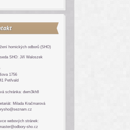
takt
žení hornických odborů (SHO)
seda SHO: Jiří Waloszek
O
šova 1756
41 Petřvald
vá schránka: dwm3kh8
etariát: Milada Kračmarová
orysho@seznam.cz
vce webových stránek:
master@odbory-sho.cz