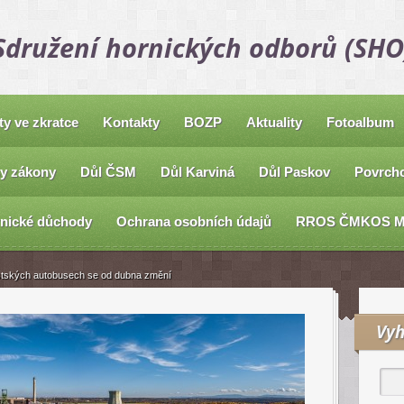
Sdružení hornických odborů (SHO
ty ve zkratce
Kontakty
BOZP
Aktuality
Fotoalbum
y zákony
Důl ČSM
Důl Karviná
Důl Paskov
Povrcho
nické důchody
Ochrana osobních údajů
RROS ČMKOS 
stských autobusech se od dubna změní
Vyh