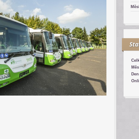
Měsí
Sta
Cel
Měs
Den
Onl