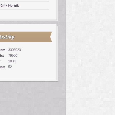
čník Horník
tistiky
kem:
3306023
íc:
79900
:
1900
ine:
52