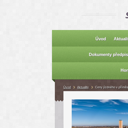
Úvod
Aktuali
Dokumenty předpis
Hor
Úvod
Aktuality
Ceny jízdného v přímě