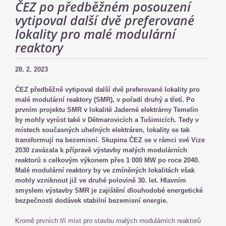
ČEZ po předběžném posouzení
vytipoval další dvě preferované
lokality pro malé modulární
reaktory
28. 2. 2023
ČEZ předběžně vytipoval další dvě preferované lokality pro
malé modulární reaktory (SMR), v pořadí druhý a třetí. Po
prvním projektu SMR v lokalitě Jaderné elektrárny Temelín
by mohly vyrůst také v Dětmarovicích a Tušimicích. Tedy v
místech současných uhelných elektráren, lokality se tak
transformují na bezemisní. Skupina ČEZ se v rámci své Vize
2030 zavázala k přípravě výstavby malých modulárních
reaktorů s celkovým výkonem přes 1 000 MW po roce 2040.
Malé modulární reaktory by ve zmíněných lokalitách však
mohly vzniknout již ve druhé polovině 30. let. Hlavním
smyslem výstavby SMR je zajištění dlouhodobé energetické
bezpečnosti dodávek stabilní bezemisní energie.
Kromě prvních tří míst pro stavbu malých modulárních reaktorů