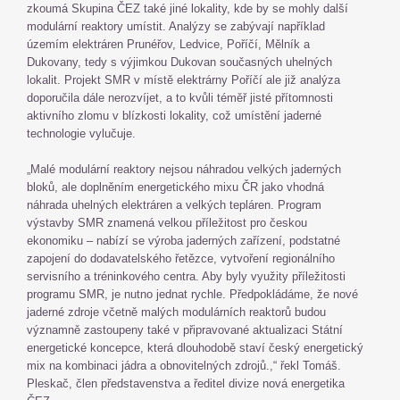
zkoumá Skupina ČEZ také jiné lokality, kde by se mohly další
modulární reaktory umístit. Analýzy se zabývají například
územím elektráren Prunéřov, Ledvice, Poříčí, Mělník a
Dukovany, tedy s výjimkou Dukovan současných uhelných
lokalit. Projekt SMR v místě elektrárny Poříčí ale již analýza
doporučila dále nerozvíjet, a to kvůli téměř jisté přítomnosti
aktivního zlomu v blízkosti lokality, což umístění jaderné
technologie vylučuje.
„Malé modulární reaktory nejsou náhradou velkých jaderných
bloků, ale doplněním energetického mixu ČR jako vhodná
náhrada uhelných elektráren a velkých tepláren. Program
výstavby SMR znamená velkou příležitost pro českou
ekonomiku – nabízí se výroba jaderných zařízení, podstatné
zapojení do dodavatelského řetězce, vytvoření regionálního
servisního a tréninkového centra. Aby byly využity příležitosti
programu SMR, je nutno jednat rychle. Předpokládáme, že nové
jaderné zdroje včetně malých modulárních reaktorů budou
významně zastoupeny také v připravované aktualizaci Státní
energetické koncepce, která dlouhodobě staví český energetický
mix na kombinaci jádra a obnovitelných zdrojů.,“ řekl Tomáš.
Pleskač, člen představenstva a ředitel divize nová energetika