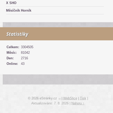
X SHO
Měsíčník Horník
Statistiky
Celkem:
3304505
Měsíc:
81042
Den:
2716
Online:
43
© 2026 eStránky.cz
|
WebSlice
|
Tisk
|
Aktualizováno: 7. 8. 2026
|
Nahoru ↑