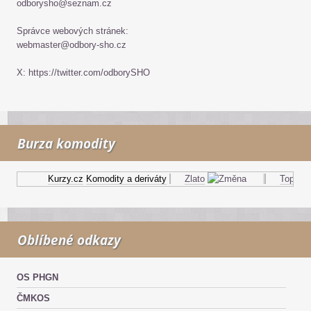
odborysho@seznam.cz
Správce webových stránek:
webmaster@odbory-sho.cz
X: https://twitter.com/odborySHO
Burza komodity
Kurzy.cz
Komodity a deriváty
Zlato
Topný ole
Oblíbené odkazy
OS PHGN
ČMKOS