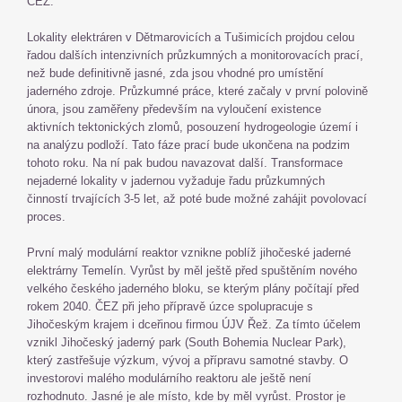
ČEZ.
Lokality elektráren v Dětmarovicích a Tušimicích projdou celou
řadou dalších intenzivních průzkumných a monitorovacích prací,
než bude definitivně jasné, zda jsou vhodné pro umístění
jaderného zdroje. Průzkumné práce, které začaly v první polovině
února, jsou zaměřeny především na vyloučení existence
aktivních tektonických zlomů, posouzení hydrogeologie území i
na analýzu podloží. Tato fáze prací bude ukončena na podzim
tohoto roku. Na ní pak budou navazovat další. Transformace
nejaderné lokality v jadernou vyžaduje řadu průzkumných
činností trvajících 3-5 let, až poté bude možné zahájit povolovací
proces.
První malý modulární reaktor vznikne poblíž jihočeské jaderné
elektrárny Temelín. Vyrůst by měl ještě před spuštěním nového
velkého českého jaderného bloku, se kterým plány počítají před
rokem 2040. ČEZ při jeho přípravě úzce spolupracuje s
Jihočeským krajem i dceřinou firmou ÚJV Řež. Za tímto účelem
vznikl Jihočeský jaderný park (South Bohemia Nuclear Park),
který zastřešuje výzkum, vývoj a přípravu samotné stavby. O
investorovi malého modulárního reaktoru ale ještě není
rozhodnuto. Jasné je ale místo, kde by měl vyrůst. Prostor je