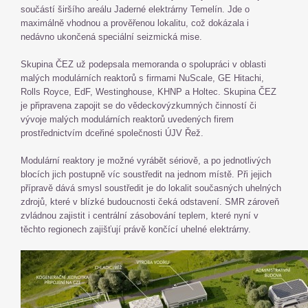
součástí širšího areálu Jaderné elektrárny Temelín. Jde o
maximálně vhodnou a prověřenou lokalitu, což dokázala i
nedávno ukončená speciální seizmická mise.
Skupina ČEZ už podepsala memoranda o spolupráci v oblasti
malých modulárních reaktorů s firmami NuScale, GE Hitachi,
Rolls Royce, EdF, Westinghouse, KHNP a Holtec. Skupina ČEZ
je připravena zapojit se do vědeckovýzkumných činností či
vývoje malých modulárních reaktorů uvedených firem
prostřednictvím dceřiné společnosti ÚJV Řež.
Modulární reaktory je možné vyrábět sériově, a po jednotlivých
blocích jich postupně víc soustředit na jednom místě. Při jejich
přípravě dává smysl soustředit je do lokalit současných uhelných
zdrojů, které v blízké budoucnosti čeká odstavení. SMR zároveň
zvládnou zajistit i centrální zásobování teplem, které nyní v
těchto regionech zajišťují právě končící uhelné elektrárny.