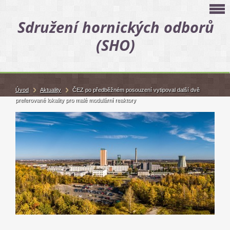
Sdružení hornických odborů
(SHO)
Úvod
Aktuality
ČEZ po předběžném posouzení vytipoval další dvě
preferované lokality pro malé modulární reaktory