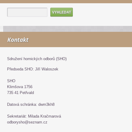
Kontakt
Sdružení hornických odborů (SHO)
Předseda SHO: Jiří Waloszek
SHO
Klimšova 1756
735 41 Petřvald
Datová schránka: dwm3kh8
Sekretariát: Milada Kračmarová
odborysho@seznam.cz