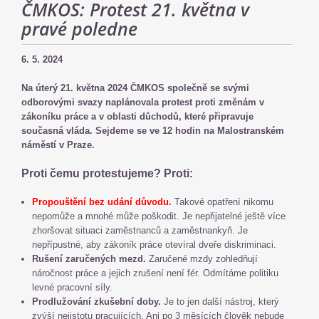
ČMKOS: Protest 21. května v
pravé poledne
6. 5. 2024
Na úterý 21. května 2024 ČMKOS společně se svými
odborovými svazy naplánovala protest proti změnám v
zákoníku práce a v oblasti důchodů, které připravuje
současná vláda. Sejdeme se ve 12 hodin na Malostranském
náměstí v Praze.
Proti čemu protestujeme? Proti:
Propouštění bez udání důvodu.
Takové opatření nikomu
nepomůže a mnohé může poškodit. Je nepřijatelné ještě více
zhoršovat situaci zaměstnanců a zaměstnankyň. Je
nepřípustné, aby zákoník práce otevíral dveře diskriminaci.
Rušení zaručených mezd.
Zaručené mzdy zohledňují
náročnost práce a jejich zrušení není fér. Odmítáme politiku
levné pracovní síly.
Prodlužování zkušební doby.
Je to jen další nástroj, který
zvýší nejistotu pracujících. Ani po 3 měsících člověk nebude