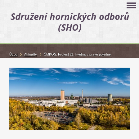
Sdružení hornických odborů
(SHO)
Úvod
Aktuality
ČMKOS: Protest 21. května v pravé poledne