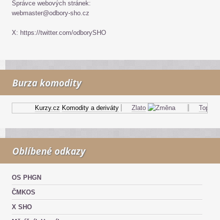
Správce webových stránek:
webmaster@odbory-sho.cz
X: https://twitter.com/odborySHO
Burza komodity
Kurzy.cz
Komodity a deriváty
Zlato
Topný ole
Oblíbené odkazy
OS PHGN
ČMKOS
X SHO