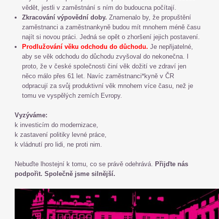
vědět, jestli v zaměstnání s ním do budoucna počítají.
Zkracování výpovědní doby.
Znamenalo by, že propuštění
zaměstnanci a zaměstnankyně budou mít mnohem méně času
najít si novou práci. Jedná se opět o zhoršení jejich postavení.
Prodlužování věku odchodu do důchodu.
Je nepřijatelné,
aby se věk odchodu do důchodu zvyšoval do nekonečna. I
proto, že v české společnosti činí věk dožití ve zdraví jen
něco málo přes 61 let. Navíc zaměstnanci*kyně v ČR
odpracují za svůj produktivní věk mnohem více času, než je
tomu ve vyspělých zemích Evropy.
Vyzýváme:
k investicím do modernizace,
k zastavení politiky levné práce,
k vládnutí pro lidi, ne proti nim.
Nebuďte lhostejní k tomu, co se právě odehrává.
Přijďte nás
podpořit. Společně jsme silnější.