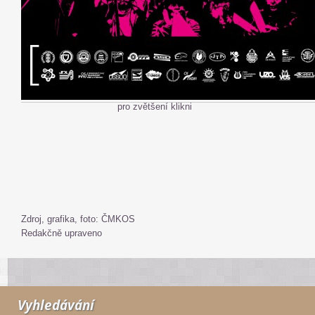
pro zvětšení klikni
Zdroj, grafika, foto: ČMKOS
Redakčně upraveno
Vyhledávání