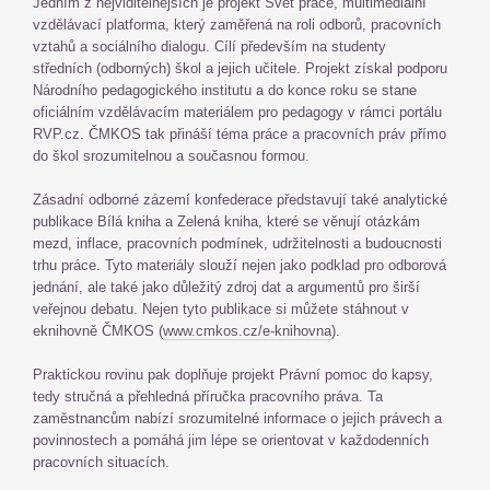
Jedním z nejviditelnějších je projekt Svět práce, multimediální
vzdělávací platforma, který zaměřená na roli odborů, pracovních
vztahů a sociálního dialogu. Cílí především na studenty
středních (odborných) škol a jejich učitele. Projekt získal podporu
Národního pedagogického institutu a do konce roku se stane
oficiálním vzdělávacím materiálem pro pedagogy v rámci portálu
RVP.cz. ČMKOS tak přináší téma práce a pracovních práv přímo
do škol srozumitelnou a současnou formou.
Zásadní odborné zázemí konfederace představují také analytické
publikace Bílá kniha a Zelená kniha, které se věnují otázkám
mezd, inflace, pracovních podmínek, udržitelnosti a budoucnosti
trhu práce. Tyto materiály slouží nejen jako podklad pro odborová
jednání, ale také jako důležitý zdroj dat a argumentů pro širší
veřejnou debatu. Nejen tyto publikace si můžete stáhnout v
eknihovně ČMKOS (
www.cmkos.cz/e-knihovna
).
Praktickou rovinu pak doplňuje projekt Právní pomoc do kapsy,
tedy stručná a přehledná příručka pracovního práva. Ta
zaměstnancům nabízí srozumitelné informace o jejich právech a
povinnostech a pomáhá jim lépe se orientovat v každodenních
pracovních situacích.