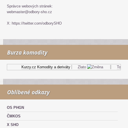
Správce webových stránek:
webmaster@odbory-sho.cz
X: https://twitter.com/odborySHO
Burza komodity
Kurzy.cz
Komodity a deriváty
Zlato
Topný o
Oblíbené odkazy
OS PHGN
ČMKOS
X SHO