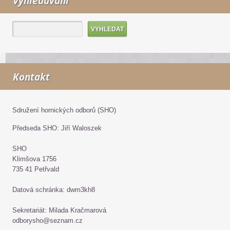
Vyhledávání
Kontakt
Sdružení hornických odborů (SHO)
Předseda SHO: Jiří Waloszek
SHO
Klimšova 1756
735 41 Petřvald
Datová schránka: dwm3kh8
Sekretariát: Milada Kračmarová
odborysho@seznam.cz