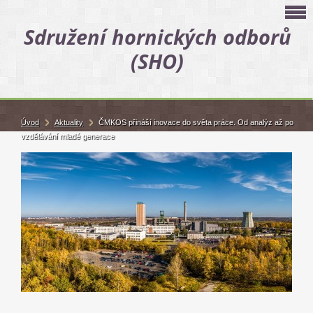
Sdružení hornických odborů
(SHO)
Úvod
Aktuality
ČMKOS přináší inovace do světa práce. Od analýz až po
vzdělávání mladé generace