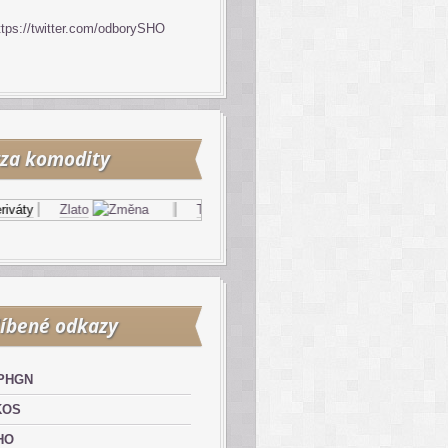
ttps://twitter.com/odborySHO
za komodity
áty
Zlato
Topný olej
Zemní plyn
íbené odkazy
PHGN
KOS
HO