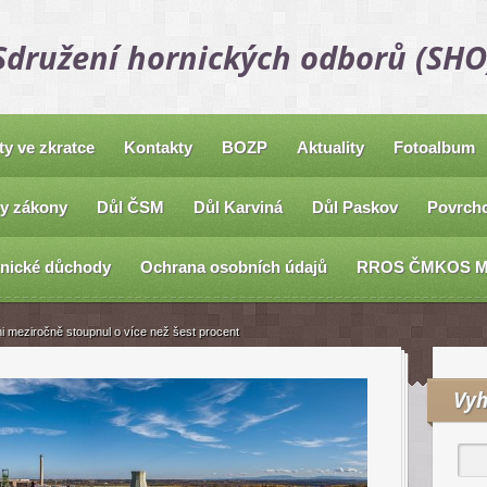
Sdružení hornických odborů (SHO
ty ve zkratce
Kontakty
BOZP
Aktuality
Fotoalbum
y zákony
Důl ČSM
Důl Karviná
Důl Paskov
Povrcho
nické důchody
Ochrana osobních údajů
RROS ČMKOS 
 meziročně stoupnul o více než šest procent
Vyh