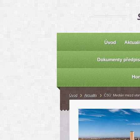
Úvod
Aktuali
Dokumenty předpis
Hor
Úvod
Aktuality
ČSÚ: Medián mezd vloni