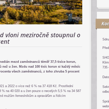
Kon
 vloni meziročně stoupnul o
cent
Sdru
Před
SH
medián mezd zaměstnanců téměř 37,5 tisíce korun,
Klim
ů než u žen. Mzdu nad 100 tisíc korun si každý měsíc
735 
 procenta všech zaměstnanců, z toho zhruba 5 procent
Dato
21 a 2022 o více než 6 % na 37 418 Kč. Prostřední
Sekr
8 % na 40 020 a u žen pouze o necelých 5,5 % na 34 587
odb
ezd mužům řemeslníkům a opravářům a řídícím
Sprá
web