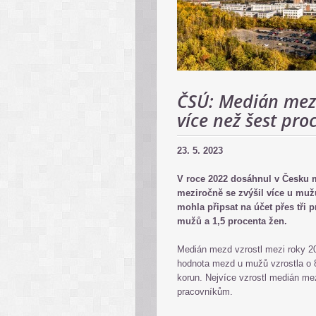
ČSÚ: Medián mezd
více než šest pro
23. 5. 2023
V roce 2022 dosáhnul v Česku 
meziročně se zvýšil více u muž
mohla připsat na účet přes tři
mužů a 1,5 procenta žen.
Medián mezd vzrostl mezi roky 20
hodnota mezd u mužů vzrostla o 
korun. Nejvíce vzrostl medián m
pracovníkům.