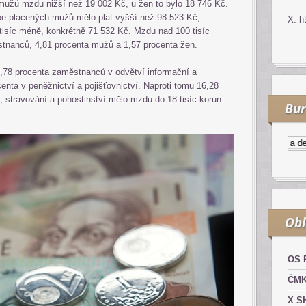
 mužů mzdu nižší než 19 002 Kč, u žen to bylo 18 746 Kč.
épe placených mužů mělo plat vyšší než 98 523 Kč,
X: h
 tisíc méně, konkrétně 71 532 Kč. Mzdu nad 100 tisíc
stnanců, 4,81 procenta mužů a 1,57 procenta žen.
,78 procenta zaměstnanců v odvětví informační a
enta v peněžnictví a pojišťovnictví. Naproti tomu 16,28
 stravování a pohostinství mělo mzdu do 18 tisíc korun.
Bur
Kurzy.cz
Komodity a deriv
Obl
OS 
ČM
X S