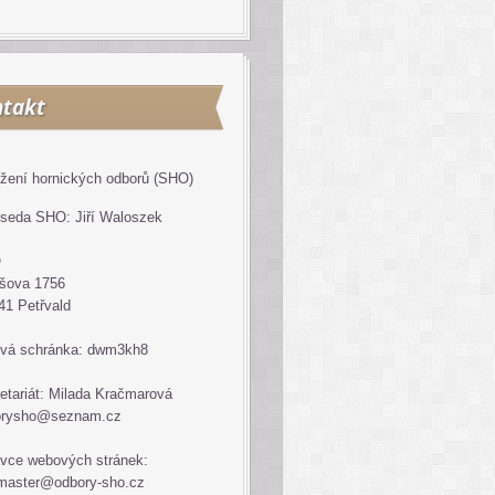
takt
žení hornických odborů (SHO)
seda SHO: Jiří Waloszek
O
šova 1756
41 Petřvald
vá schránka: dwm3kh8
etariát: Milada Kračmarová
orysho@seznam.cz
vce webových stránek:
master@odbory-sho.cz