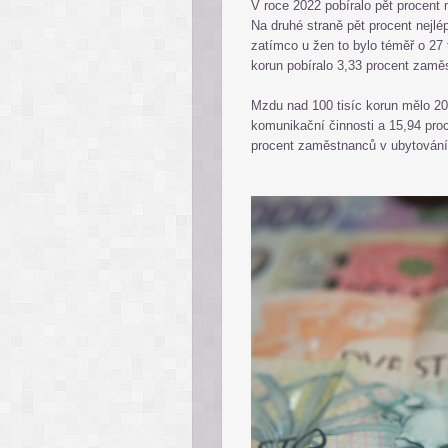
V roce 2022 pobíralo pět procent
Na druhé straně pět procent nejl
zatímco u žen to bylo téměř o 27
korun pobíralo 3,33 procent zamě
Mzdu nad 100 tisíc korun mělo 20
komunikační činnosti a 15,94 proc
procent zaměstnanců v ubytování,