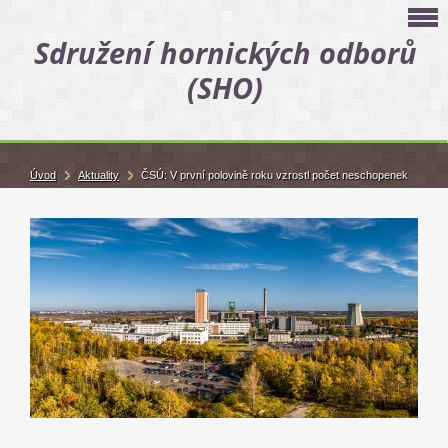
Sdružení hornických odborů
(SHO)
Úvod
Aktuality
ČSÚ: V první polovině roku vzrostl počet neschopenek