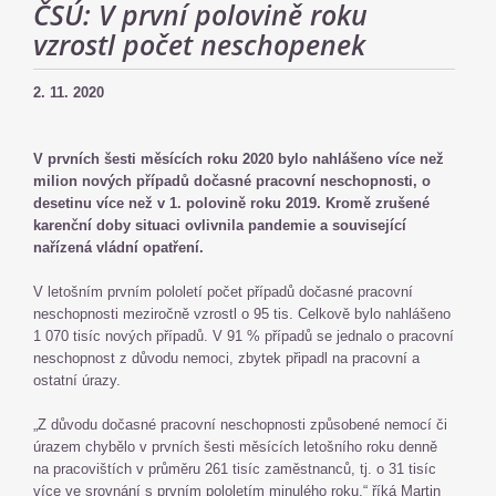
ČSÚ: V první polovině roku
vzrostl počet neschopenek
2. 11. 2020
V prvních šesti měsících roku 2020 bylo nahlášeno více než
milion nových případů dočasné pracovní neschopnosti, o
desetinu více než v 1. polovině roku 2019. Kromě zrušené
karenční doby situaci ovlivnila pandemie a související
nařízená vládní opatření.
V letošním prvním pololetí počet případů dočasné pracovní
neschopnosti meziročně vzrostl o 95 tis. Celkově bylo nahlášeno
1 070 tisíc nových případů. V 91 % případů se jednalo o pracovní
neschopnost z důvodu nemoci, zbytek připadl na pracovní a
ostatní úrazy.
„Z důvodu dočasné pracovní neschopnosti způsobené nemocí či
úrazem chybělo v prvních šesti měsících letošního roku denně
na pracovištích v průměru 261 tisíc zaměstnanců, tj. o 31 tisíc
více ve srovnání s prvním pololetím minulého roku,“ říká Martin