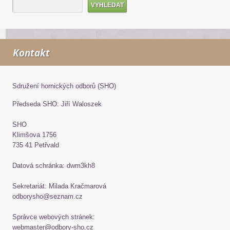
Kontakt
Sdružení hornických odborů (SHO)
Předseda SHO: Jiří Waloszek
SHO
Klimšova 1756
735 41 Petřvald
Datová schránka: dwm3kh8
Sekretariát: Milada Kračmarová
odborysho@seznam.cz
Správce webových stránek:
webmaster@odbory-sho.cz