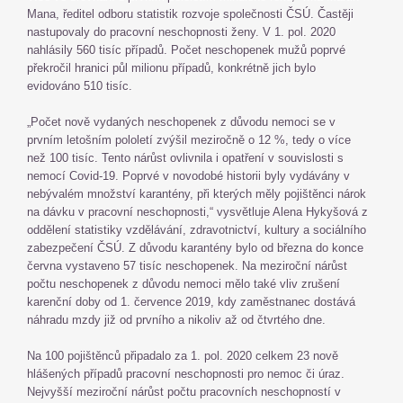
Mana, ředitel odboru statistik rozvoje společnosti ČSÚ. Častěji
nastupovaly do pracovní neschopnosti ženy. V 1. pol. 2020
nahlásily 560 tisíc případů. Počet neschopenek mužů poprvé
překročil hranici půl milionu případů, konkrétně jich bylo
evidováno 510 tisíc.
„Počet nově vydaných neschopenek z důvodu nemoci se v
prvním letošním pololetí zvýšil meziročně o 12 %, tedy o více
než 100 tisíc. Tento nárůst ovlivnila i opatření v souvislosti s
nemocí Covid-19. Poprvé v novodobé historii byly vydávány v
nebývalém množství karantény, při kterých měly pojištěnci nárok
na dávku v pracovní neschopnosti,“ vysvětluje Alena Hykyšová z
oddělení statistiky vzdělávání, zdravotnictví, kultury a sociálního
zabezpečení ČSÚ. Z důvodu karantény bylo od března do konce
června vystaveno 57 tisíc neschopenek. Na meziroční nárůst
počtu neschopenek z důvodu nemoci mělo také vliv zrušení
karenční doby od 1. července 2019, kdy zaměstnanec dostává
náhradu mzdy již od prvního a nikoliv až od čtvrtého dne.
Na 100 pojištěnců připadalo za 1. pol. 2020 celkem 23 nově
hlášených případů pracovní neschopnosti pro nemoc či úraz.
Nejvyšší meziroční nárůst počtu pracovních neschopností v