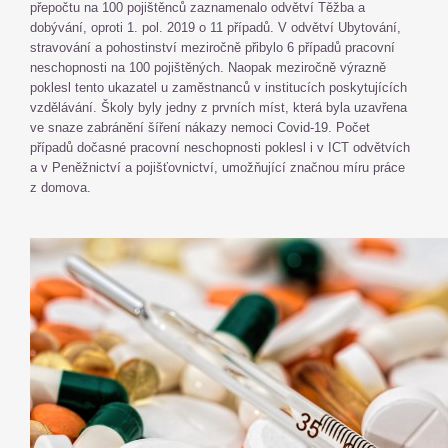
přepočtu na 100 pojištěnců zaznamenalo odvětví Těžba a
dobývání, oproti 1. pol. 2019 o 11 případů. V odvětví Ubytování,
stravování a pohostinství meziročně přibylo 6 případů pracovní
neschopnosti na 100 pojištěných. Naopak meziročně výrazně
poklesl tento ukazatel u zaměstnanců v institucích poskytujících
vzdělávání. Školy byly jedny z prvních míst, která byla uzavřena
ve snaze zabránění šíření nákazy nemoci Covid-19. Počet
případů dočasné pracovní neschopnosti poklesl i v ICT odvětvích
a v Peněžnictví a pojišťovnictví, umožňující značnou míru práce
z domova.