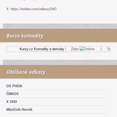
X: https://twitter.com/odborySHO
Burza komodity
Kurzy.cz
Komodity a deriváty
Zlato
Topný ol
Oblíbené odkazy
OS PHGN
ČMKOS
X SHO
Měsíčník Horník