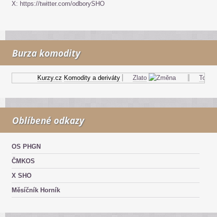
X: https://twitter.com/odborySHO
Burza komodity
Kurzy.cz
Komodity a deriváty
Zlato
Topný o
Oblíbené odkazy
OS PHGN
ČMKOS
X SHO
Měsíčník Horník