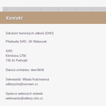
Kontakt
Sdružení hornických odborů (SHO)
Předseda SHO: Jiří Waloszek
SHO
Klimšova 1756
735 41 Petřvald
Datová schránka: dwm3kh8
Sekretariát: Milada Kračmarová
odborysho@seznam.cz
Správce webových stránek:
webmaster@odbory-sho.cz