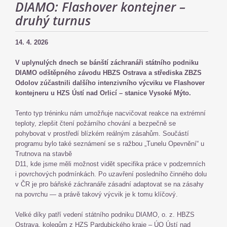
DIAMO: Flashover kontejner –
druhý turnus
14. 4. 2026
V uplynulých dnech se bánští záchranáři státního podniku
DIAMO odštěpného závodu HBZS Ostrava a střediska ZBZS
Odolov zúčastnili dalšího intenzivního výcviku ve Flashover
kontejneru u HZS Ústí nad Orlicí – stanice Vysoké Mýto.
Tento typ tréninku nám umožňuje nacvičovat reakce na extrémní
teploty, zlepšit čtení požárního chování a bezpečně se
pohybovat v prostředí blízkém reálným zásahům. Součástí
programu bylo také seznámení se s ražbou „Tunelu Opevnění“ u
Trutnova na stavbě
D11, kde jsme měli možnost vidět specifika práce v podzemních
i povrchových podmínkách. Po uzavření posledního činného dolu
v ČR je pro báňské záchranáře zásadní adaptovat se na zásahy
na povrchu — a právě takový výcvik je k tomu klíčový.
Velké díky patří vedení státního podniku DIAMO, o. z. HBZS
Ostrava, kolegům z HZS Pardubického kraje – ÚO Ústí nad