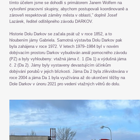
tímto účelem jsme se dohodli s primátorem Janem Wolfem na
vytvoření pracovní skupiny, abychom postupovali koordinovaně a
zároveň respektovali záměry města v oblasti,” doplnil Josef
Lazárek, ředitel odštěpného závodu DARKOV.
Historie Dolu Darkov se začala psát už v roce 1852, a to
hloubením jámy Gabriela. Samotná výstavba Dolu Darkov pak
byla zahájena v roce 1972. V letech 1979–1984 byl v novém
dobývacím prostoru Darkov vybudován areál pomocného závodu
(PZ) a byly vyhloubeny: vtažná jáma č. 1 (Da 1) a výdušná jáma
č. 2 (Da 2). Jámy byly vystaveny devastujícím účinkům
dobývání porubů v jejich blízkosti. Jáma Da 2 byla zlikvidována v
roce 2004 a jáma Da 1 byla využívána až do ukončení těžby na
Dole Darkov v únoru 2021 pro vedení vtažných větrů do dolu.