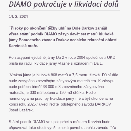
DIAMO pokračuje v likvidaci dolů
14. 2. 2024
Tři roky po ukončení těžby uhlí na Dole Darkov zahájil
včera státní podnik DIAMO zásyp devět set metrů hluboké
jámy Pomocného závodu Darkov nedaleko rekreační oblasti
Karvinské moře.
Po zasypání výdušné jámy Da 2 v roce 2004 společností OKD
přišla na řadu likvidace jámy vtažné s označením Da 1.
“Vtažná jáma je hluboká 868 metrů a 7,5 metru široká. Důlní dílo
bude zasypáno zpevněným zásypovým materiálem. K zásypu
bude potřeba téměř 38 000 m3 zpevněného zásypového
materiálu, 5 330 m3 betonu a 130 m3 štěrku. Podle
harmonogramu prací by likvidace jámy měla být ukončena na
konci roku 2025,” uvedl ředitel odštěpného závodu DARKOV
Josef Lazárek.
Státní podnik DIAMO ve spolupráci s městem Karviná bude
připravovat také studii využitelnosti povrchu areálu závodu. “Za