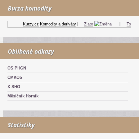
Burza komodity
Kurzy.cz
Komodity a deriváty
Zlato
Topný ol
Oblíbené odkazy
OS PHGN
ČMKOS
X SHO
Měsíčník Horník
Statistiky