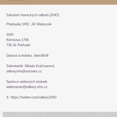
Sdružení hornických odborů (SHO)
Předseda SHO: Jiří Waloszek
SHO
Klimšova 1756
735 41 Petřvald
Datová schránka: dwm3kh8
Sekretariát: Milada Kračmarová
odborysho@seznam.cz
Správce webových stránek:
webmaster@odbory-sho.cz
X: https://twitter.com/odborySHO