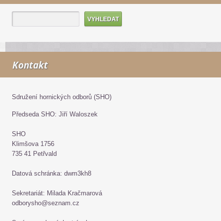
Kontakt
Sdružení hornických odborů (SHO)
Předseda SHO: Jiří Waloszek
SHO
Klimšova 1756
735 41 Petřvald
Datová schránka: dwm3kh8
Sekretariát: Milada Kračmarová
odborysho@seznam.cz