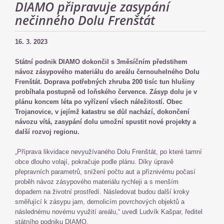
DIAMO připravuje zasypání
nečinného Dolu Frenštát
16. 3. 2023
Státní podnik DIAMO dokončil s 3měsíčním předstihem
návoz zásypového materiálu do areálu černouhelného Dolu
Frenštát. Doprava potřebných zhruba 200 tisíc tun hlušiny
probíhala postupně od loňského července. Zásyp dolu je v
plánu koncem léta po vyřízení všech náležitostí. Obec
Trojanovice, v jejímž katastru se důl nachází, dokončení
návozu vítá, zasypání dolu umožní spustit nové projekty a
další rozvoj regionu.
„Příprava likvidace nevyužívaného Dolu Frenštát, po které tamní
obce dlouho volají, pokračuje podle plánu. Díky úpravě
přepravních parametrů, snížení počtu aut a příznivému počasí
proběh návoz zásypového materiálu rychleji a s menším
dopadem na životní prostředí. Následovat budou další kroky
směřující k zásypu jam, demolicím povrchových objektů a
následnému novému využití areálu,“ uvedl Ludvík Kašpar, ředitel
státního podniku DIAMO.