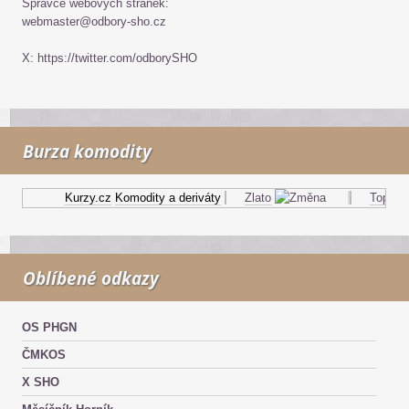
Správce webových stránek:
webmaster@odbory-sho.cz
X: https://twitter.com/odborySHO
Burza komodity
Kurzy.cz
Komodity a deriváty
Zlato
Topný ole
Oblíbené odkazy
OS PHGN
ČMKOS
X SHO