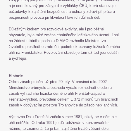
a je certifikovaný pro zásyp dle vyhlášky ČBÚ, která stanovuje
požadavky k zajištění bezpečnosti a ochrany zdraví při práci a
bezpečnosti provozu při likvidaci hlavních důlních děl.
Důležitým krokem pro rozvojové aktivity, ale i pro běžné
obyvatele, byla také změna chráněného ložiskového území. Loni
na žádost státního podniku DIAMO rozhodlo Ministerstvo
životního prostředí o zmírnění podmínek ochrany ložisek černého
uhlí na Frenštátsku. Povolování staveb je tam už teď jednodušší
a rychlejší.
Historie
Odpis zásob proběhl už před 20 lety. V prosinci roku 2002
Ministerstvo průmyslu a obchodu vydalo rozhodnutí o odpisu
zásob výhradního ložiska černého uhlí Frenštát–západ a
Frenštát–východ, převodem celkem 1 372 milionů tun bilančních
zásob v dobývacím prostoru Trojanovice do zásob nebilančních.
Výstavba Dolu Frenštát začala v roce 1981, nikdy se v něm ale
uhlí netěžilo. Od roku 1991 je důl udržován v konzervačním
režimu, to znamená, že je tam zajištěno trvalé větrání dolu,