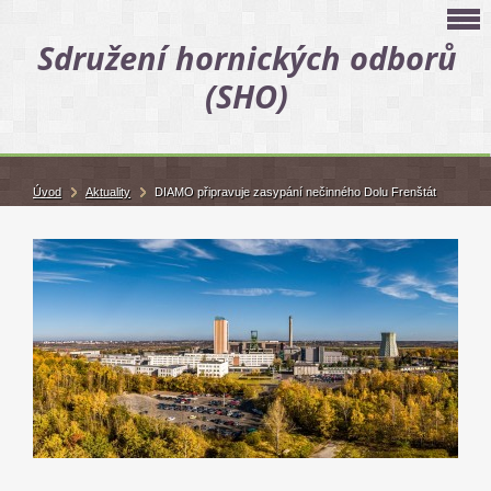
Sdružení hornických odborů
(SHO)
Úvod
Aktuality
DIAMO připravuje zasypání nečinného Dolu Frenštát