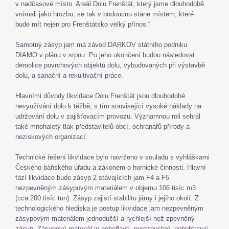
v nadčasové místo. Areál Dolu Frenštát, který jsme dlouhodobě
vnímali jako hrozbu, se tak v budoucnu stane místem, které
bude mít nejen pro Frenštátsko velký přínos.“
Samotný zásyp jam má závod DARKOV státního podniku
DIAMO v plánu v srpnu. Po jeho ukončení budou následovat
demolice povrchových objektů dolu, vybudovaných při výstavbě
dolu, a sanační a rekultivační práce.
Hlavními důvody likvidace Dolu Frenštát jsou dlouhodobé
nevyužívání dolu k těžbě, s tím související vysoké náklady na
udržování dolu v zajišťovacím provozu. Významnou roli sehrál
také mnohaletý tlak představitelů obcí, ochranářů přírody a
neziskových organizací.
Technické řešení likvidace bylo navrženo v souladu s vyhláškami
Českého báňského úřadu a zákonem o hornické činnosti. Hlavní
fází likvidace bude zásyp 2 stávajících jam F4 a F5
nezpevněným zásypovým materiálem v objemu 106 tisíc m3
(cca 200 tisíc tun). Zásyp zajistí stabilitu jámy i jejího okolí. Z
technologického hlediska je postup likvidace jam nezpevněným
zásypovým materiálem jednodušší a rychlejší než zpevněný
zásyp. Zásypový materiál je nehořlavý, nerozpustný, nebobtnavý