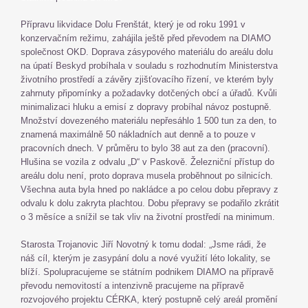
Přípravu likvidace Dolu Frenštát, který je od roku 1991 v
konzervačním režimu, zahájila ještě před převodem na DIAMO
společnost OKD. Doprava zásypového materiálu do areálu dolu
na úpatí Beskyd probíhala v souladu s rozhodnutím Ministerstva
životního prostředí a závěry zjišťovacího řízení, ve kterém byly
zahrnuty připomínky a požadavky dotčených obcí a úřadů. Kvůli
minimalizaci hluku a emisí z dopravy probíhal návoz postupně.
Množství dovezeného materiálu nepřesáhlo 1 500 tun za den, to
znamená maximálně 50 nákladních aut denně a to pouze v
pracovních dnech. V průměru to bylo 38 aut za den (pracovní).
Hlušina se vozila z odvalu „D“ v Paskově. Železniční přístup do
areálu dolu není, proto doprava musela proběhnout po silnicích.
Všechna auta byla hned po nakládce a po celou dobu přepravy z
odvalu k dolu zakryta plachtou. Dobu přepravy se podařilo zkrátit
o 3 měsíce a snížil se tak vliv na životní prostředí na minimum.
Starosta Trojanovic Jiří Novotný k tomu dodal: „Jsme rádi, že
náš cíl, kterým je zasypání dolu a nové využití léto lokality, se
blíží. Spolupracujeme se státním podnikem DIAMO na přípravě
převodu nemovitostí a intenzivně pracujeme na přípravě
rozvojového projektu CÉRKA, který postupně celý areál promění