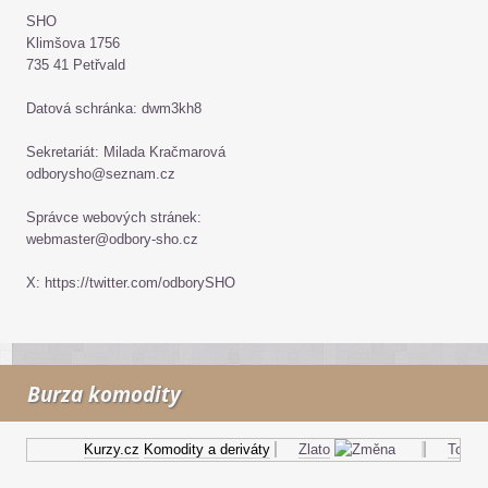
SHO
Klimšova 1756
735 41 Petřvald
Datová schránka: dwm3kh8
Sekretariát: Milada Kračmarová
odborysho@seznam.cz
Správce webových stránek:
webmaster@odbory-sho.cz
X: https://twitter.com/odborySHO
Burza komodity
Kurzy.cz
Komodity a deriváty
Zlato
Topný ol