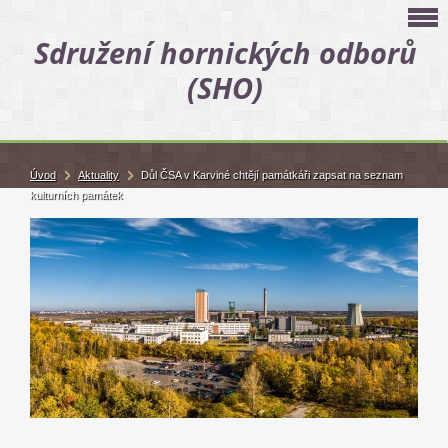
Sdružení hornických odborů
(SHO)
Úvod
Aktuality
Důl ČSA v Karviné chtějí památkáři zapsat na seznam
kulturních památek