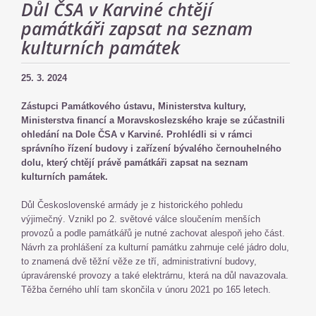
Důl ČSA v Karviné chtějí
památkáři zapsat na seznam
kulturních památek
25. 3. 2024
Zástupci Památkového ústavu, Ministerstva kultury,
Ministerstva financí a Moravskoslezského kraje se zúčastnili
ohledání na Dole ČSA v Karviné. Prohlédli si v rámci
správního řízení budovy i zařízení bývalého černouhelného
dolu, který chtějí právě památkáři zapsat na seznam
kulturních památek.
Důl Československé armády je z historického pohledu
výjimečný. Vznikl po 2. světové válce sloučením menších
provozů a podle památkářů je nutné zachovat alespoň jeho část.
Návrh za prohlášení za kulturní památku zahrnuje celé jádro dolu,
to znamená dvě těžní věže ze tří, administrativní budovy,
úpravárenské provozy a také elektrárnu, která na důl navazovala.
Těžba černého uhlí tam skončila v únoru 2021 po 165 letech.