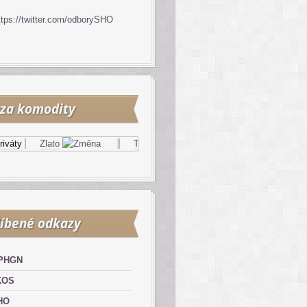
ttps://twitter.com/odborySHO
za komodity
áty
Zlato
Topný olej
Zemní plyn
íbené odkazy
PHGN
KOS
HO