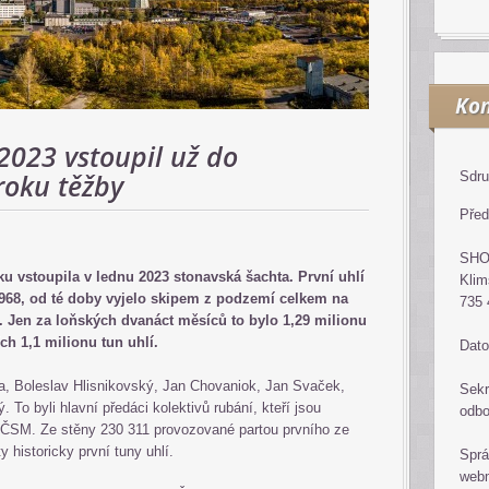
Kon
2023 vstoupil už do
roku těžby
Sdru
Před
SH
u vstoupila v lednu 2023 stonavská šachta. První uhlí
Klim
1968, od té doby vyjelo skipem z podzemí celkem na
735 
. Jen za loňských dvanáct měsíců to bylo 1,29 milionu
ch 1,1 milionu tun uhlí.
Dato
a, Boleslav Hlisnikovský, Jan Chovaniok, Jan Svaček,
Sekr
ý. To byli hlavní předáci kolektivů rubání, kteří jsou
odb
 ČSM. Ze stěny 230 311 provozované partou prvního ze
 historicky první tuny uhlí.
Sprá
web