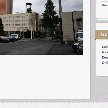
Měsí
Sta
Cel
Měs
Den
Onl