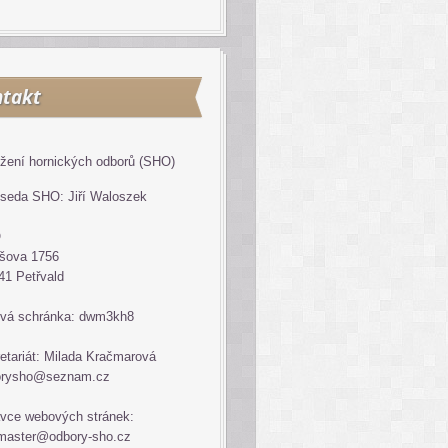
takt
žení hornických odborů (SHO)
seda SHO: Jiří Waloszek
O
šova 1756
41 Petřvald
vá schránka: dwm3kh8
etariát: Milada Kračmarová
orysho@seznam.cz
vce webových stránek:
master@odbory-sho.cz