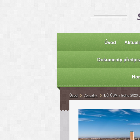
Úvod
Aktuali
Dokumenty předpis
Hor
Úvod
Aktuality
Důl ČSM v lednu 2023 v