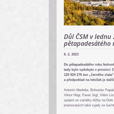
Důl ČSM v lednu 
pětapadesátého 
8. 2. 2023
Do pětapadesátého roku fedrunk
tady bylo vydobyto v prosinci 
120 924 276 tun „černého zlata“
a předpoklad na letošek je další
Antonín Niedoba, Bohuslav Papal
Viktor Högr, Pavel Jirgl, Vilém Lis
spojeni se začátky těžby na Dole
jmenovaných také vyjely ze šachty