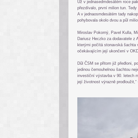
Už v jednasedmdesátém roce pak h
přezdívalo, první milion tun. Ted
A v jednaosmdesátém tady nakopa
pohybovala okolo dvou a půl milio
Miroslav Pokorný, Pavel Kulla, M
Dariusz Heczko za dodavatele z Al
kterými počítá stonavská šachta 
očekávajícím její ukončení v OKD,
Důl ČSM se přitom již předloni, po
jedinou černouhelnou šachtou nej
investiční výstavba v 90. letech 
její životnost výrazně prodloužit,