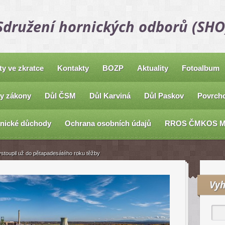
Sdružení hornických odborů (SHO
ty ve zkratce
Kontakty
BOZP
Aktuality
Fotoalbum
y zákony
Důl ČSM
Důl Karviná
Důl Paskov
Povrcho
nické důchody
Ochrana osobních údajů
RROS ČMKOS 
stoupil už do pětapadesátého roku těžby
Vyh