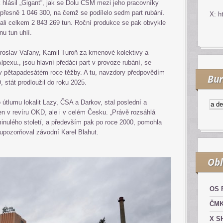
lásil „Gigant“, jak se Dolu ČSM mezi jeho pracovníky
y přesně 1 046 300, na čemž se podílelo sedm part rubání.
X: h
li celkem 2 843 269 tun. Roční produkce se pak obvykle
nu tun uhlí.
iroslav Vaľany, Kamil Turoň za kmenové kolektivy a
pexu., jsou hlavní předáci part v provoze rubání, se
v pětapadesátém roce těžby. A tu, navzdory předpovědím
Bur
 stát prodloužil do roku 2025.
 útlumu lokalit Lazy, ČSA a Darkov, stal poslední a
Kurzy.cz
Komodity a deriv
en v revíru OKD, ale i v celém Česku. „Právě rozsáhlá
minulého století, a především pak po roce 2000, pomohla
“ upozorňoval závodní Karel Blahut.
Obl
OS 
ČM
X S