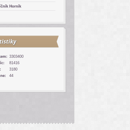
čník Horník
tistiky
kem:
3303400
íc:
81416
:
3180
ine:
44