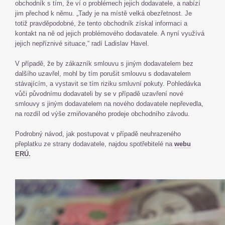
obchodník s tím, že ví o problémech jejich dodavatele, a nabízí
jim přechod k němu. „Tady je na místě velká obezřetnost. Je
totiž pravděpodobné, že tento obchodník získal informaci a
kontakt na ně od jejich problémového dodavatele. A nyní využívá
jejich nepříznivé situace,“ radí Ladislav Havel.
V případě, že by zákazník smlouvu s jiným dodavatelem bez
dalšího uzavřel, mohl by tím porušit smlouvu s dodavatelem
stávajícím, a vystavit se tím riziku smluvní pokuty. Pohledávka
vůči původnímu dodavateli by se v případě uzavření nové
smlouvy s jiným dodavatelem na nového dodavatele nepřevedla,
na rozdíl od výše zmiňovaného prodeje obchodního závodu.
Podrobný návod, jak postupovat v případě neuhrazeného
přeplatku ze strany dodavatele, najdou spotřebitelé na
webu
ERÚ.