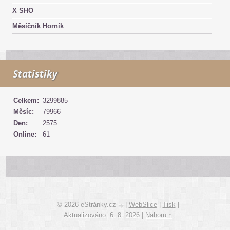
X SHO
Měsíčník Horník
Statistiky
Celkem:
3299885
Měsíc:
79966
Den:
2575
Online:
61
© 2026 eStránky.cz
|
WebSlice
|
Tisk
|
Aktualizováno: 6. 8. 2026
|
Nahoru ↑