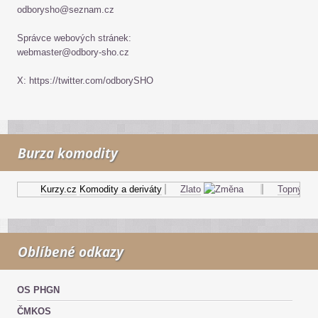
odborysho@seznam.cz
Správce webových stránek:
webmaster@odbory-sho.cz
X: https://twitter.com/odborySHO
Burza komodity
Kurzy.cz
Komodity a deriváty
Zlato
Topný olej
Oblíbené odkazy
OS PHGN
ČMKOS