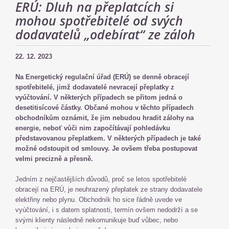
ERÚ: Dluh na přeplatcích si
mohou spotřebitelé od svých
dodavatelů „odebírat“ ze záloh
22. 12. 2023
Na Energetický regulační úřad (ERÚ) se denně obracejí
spotřebitelé, jimž dodavatelé nevracejí přeplatky z
vyúčtování. V některých případech se přitom jedná o
desetitisícové částky. Občané mohou v těchto případech
obchodníkům oznámit, že jim nebudou hradit zálohy na
energie, neboť vůči nim započítávají pohledávku
představovanou přeplatkem. V některých případech je také
možné odstoupit od smlouvy. Je ovšem třeba postupovat
velmi precizně a přesně.
Jedním z nejčastějších důvodů, proč se letos spotřebitelé
obracejí na ERÚ, je neuhrazený přeplatek ze strany dodavatele
elektřiny nebo plynu. Obchodník ho sice řádně uvede ve
vyúčtování, i s datem splatnosti, termín ovšem nedodrží a se
svými klienty následně nekomunikuje buď vůbec, nebo