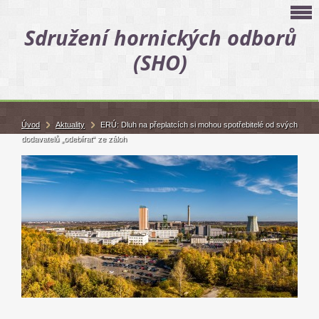
Sdružení hornických odborů
(SHO)
Úvod
Aktuality
ERÚ: Dluh na přeplatcích si mohou spotřebitelé od svých
dodavatelů „odebírat“ ze záloh