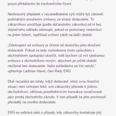
pouze přihlášením do insolvenčního řízení.
Neuhrazený přeplatek v nezanedbatelné výši může být zároveň
podstatným porušením smlouvy ze strany dodavatele. To
zákazníkovi umožňuje (podle občanského zákoníku) od ní bez
zbytečného odkladu odstoupit, pokud se protistrany nedomluví
na jiném řešení, například snížení záloh na další období.
„Odstoupení od smlouvy je účinné od okamžiku jeho doručení
dodavateli. Pokud se tedy rozhodneme tímto způsobem s
obchodníkem spolupráci ukončit, měli bychom už mít sjednanou
smlouvu s obchodníkem novým, abychom po určité období
nezůstali bez dodavatele. Naše pohledávka se tím neruší,“
upřesňuje Ladislav Havel, člen Rady ERÚ.
Dluh nezaniká ani tehdy, když dodavatel, který svou finanční
situaci není schopen řešit, své zákazníky převede k jinému
obchodníkovi, většinou prostřednictvím transakce označované
jako prodej obchodního závodu. V tom případě se jeho povinnosti
převádějí na nového dodavatele.
ERÚ se setkává také s případy, kdy zákazníky kontaktuje jiný