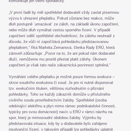
komunikuje jen velmi sporadicky.
„V první řadě by měl spotřebitel dodavateli vždy zaslat písemnou
výzvu k uhrazení přeplatku. Pokud zůstane bez reakce, může
dluh postupně ´umazávat´ ze záloh, na základě úkonu započtení,
nebo může dluh vymáhat cestou sporného řízení. V případě
započtení sdělí spotřebitel obchodníkovi, že zálohu neuhradí z
důvodu, že vůči ní započítává pohledávku představovanou
přeplatkem,“ říká Markéta Zemanová, členka Rady ERÚ, která
zároveň zdůrazňuje: „Pozor na to, že ani pokud nám dodavatel
dluží, nemůžeme mu prostě přestat platit zálohy. Úkonem
započtení je však tato naše zákaznická povinnost splněná.“
Vymáhání celého přeplatku je možné pouze formou exekuce –
skrze soudního exekutora či soud. Je pro ni nutné disponovat
tzv. exekučním titulem, většinou rozhodnutím o přiznání
pohledávky. Toho se každý zákazník domůže u příslušného
civilního soudu prostřednictvím žaloby. Spotřebitel (osoba
odebírající elektřinu a plyn mimo rámec podnikatelské činnosti,
typicky pro svou domácnost) navíc u ERÚ v rámci návrhu na
spor, který je mimosoudní obdobou žaloby. Výjimku by
představovala situace, kdy by u dodavatele bylo zahájeno
insolvenční řízení, v takovém případě lze pohledávky uplatnit