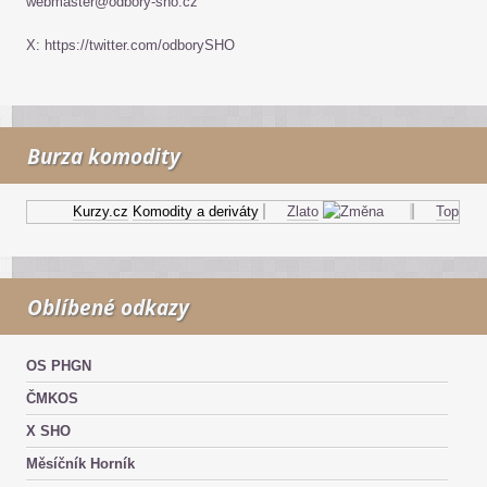
webmaster@odbory-sho.cz
X: https://twitter.com/odborySHO
Burza komodity
Kurzy.cz
Komodity a deriváty
Zlato
Topný olej
Oblíbené odkazy
OS PHGN
ČMKOS
X SHO
Měsíčník Horník