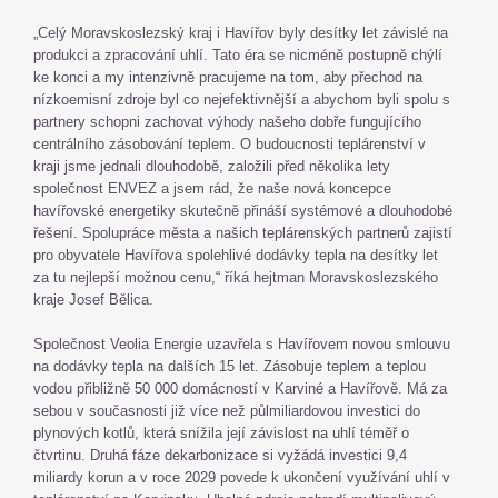
„Celý Moravskoslezský kraj i Havířov byly desítky let závislé na
produkci a zpracování uhlí. Tato éra se nicméně postupně chýlí
ke konci a my intenzivně pracujeme na tom, aby přechod na
nízkoemisní zdroje byl co nejefektivnější a abychom byli spolu s
partnery schopni zachovat výhody našeho dobře fungujícího
centrálního zásobování teplem. O budoucnosti teplárenství v
kraji jsme jednali dlouhodobě, založili před několika lety
společnost ENVEZ a jsem rád, že naše nová koncepce
havířovské energetiky skutečně přináší systémové a dlouhodobé
řešení. Spolupráce města a našich teplárenských partnerů zajistí
pro obyvatele Havířova spolehlivé dodávky tepla na desítky let
za tu nejlepší možnou cenu,“ říká hejtman Moravskoslezského
kraje Josef Bělica.
Společnost Veolia Energie uzavřela s Havířovem novou smlouvu
na dodávky tepla na dalších 15 let. Zásobuje teplem a teplou
vodou přibližně 50 000 domácností v Karviné a Havířově. Má za
sebou v současnosti již více než půlmiliardovou investici do
plynových kotlů, která snížila její závislost na uhlí téměř o
čtvrtinu. Druhá fáze dekarbonizace si vyžádá investici 9,4
miliardy korun a v roce 2029 povede k ukončení využívání uhlí v