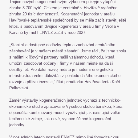
Trojice nových kogenerací svým výkonem pokryje vytápění
zhruba 3 700 bytů. Celkem je centrálně v Havířově vytápěno
zhruba 20 tisíc domácností. Kogenerační jednotka v areálu
Havířovské teplárenské společnosti by se měla začít stavět ještě
letos, s budováním dvojice kogenerací v areálu firmy Veolia v
Karviné by mohl ENVEZ začít v roce 2027.
„Stabilní a dostupné dodávky tepla a zachování centrálního
zásobování je v našem městě zásadní. Jsme rádi, že jsme spolu
s našimi klíčovými partnery našli vzájemnou dohodu, která
umožní zásobovat občany i firmy v našem městě na další
desítky let. Pro další rozvoj města je moderní energetická
infrastruktura velmi důležitá i z pohledu dalšího ekonomického
rozvoje a přílivu investic,“ říká primátorka Havířova Iveta Kočí
Palkovská.
Záměr výstavby kogeneračních jednotek vychází z technicko-
ekonomické studie zpracované Vysokou školou báňskou, která
doporučila kombinovaný model využívající jak existující velké
teplárenské zdroje, tak nové, vysoce účinné kogenerační
jednotky.
V posledních letech postavil ENVEZ mimo jiné fotovoltaickou