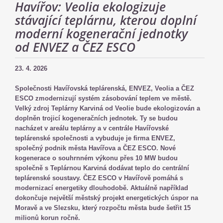
Havířov: Veolia ekologizuje
stávající teplárnu, kterou doplní
moderní kogenerační jednotky
od ENVEZ a ČEZ ESCO
23. 4. 2026
Společnosti Havířovská teplárenská, ENVEZ, Veolia a ČEZ
ESCO zmodernizují systém zásobování teplem ve městě.
Velký zdroj Teplárny Karviná od Veolie bude ekologizován a
doplněn trojicí kogeneračních jednotek. Ty se budou
nacházet v areálu teplárny a v centrále Havířovské
teplárenské společnosti a vybuduje je firma ENVEZ,
společný podnik města Havířova a ČEZ ESCO. Nové
kogenerace o souhrnném výkonu přes 10 MW budou
společně s Teplárnou Karviná dodávat teplo do centrální
teplárenské soustavy. ČEZ ESCO v Havířově pomáhá s
modernizací energetiky dlouhodobě. Aktuálně například
dokončuje největší městský projekt energetických úspor na
Moravě a ve Slezsku, který rozpočtu města bude šetřit 15
milionů korun ročně.