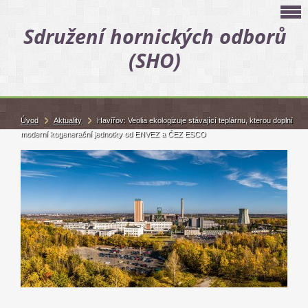
Sdružení hornických odborů
(SHO)
Úvod
Aktuality
Havířov: Veolia ekologizuje stávající teplárnu, kterou doplní
moderní kogenerační jednotky od ENVEZ a ČEZ ESCO