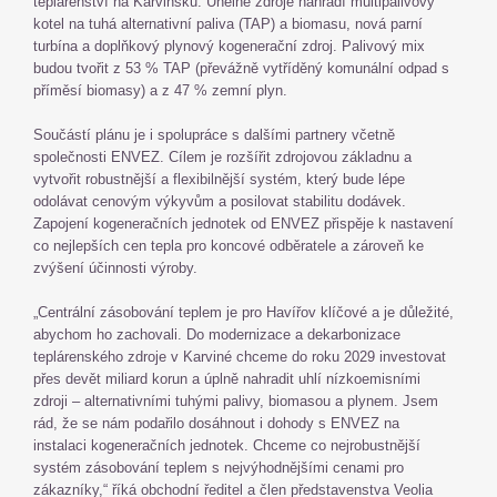
teplárenství na Karvinsku. Uhelné zdroje nahradí multipalivový
kotel na tuhá alternativní paliva (TAP) a biomasu, nová parní
turbína a doplňkový plynový kogenerační zdroj. Palivový mix
budou tvořit z 53 % TAP (převážně vytříděný komunální odpad s
příměsí biomasy) a z 47 % zemní plyn.
Součástí plánu je i spolupráce s dalšími partnery včetně
společnosti ENVEZ. Cílem je rozšířit zdrojovou základnu a
vytvořit robustnější a flexibilnější systém, který bude lépe
odolávat cenovým výkyvům a posilovat stabilitu dodávek.
Zapojení kogeneračních jednotek od ENVEZ přispěje k nastavení
co nejlepších cen tepla pro koncové odběratele a zároveň ke
zvýšení účinnosti výroby.
„Centrální zásobování teplem je pro Havířov klíčové a je důležité,
abychom ho zachovali. Do modernizace a dekarbonizace
teplárenského zdroje v Karviné chceme do roku 2029 investovat
přes devět miliard korun a úplně nahradit uhlí nízkoemisními
zdroji – alternativními tuhými palivy, biomasou a plynem. Jsem
rád, že se nám podařilo dosáhnout i dohody s ENVEZ na
instalaci kogeneračních jednotek. Chceme co nejrobustnější
systém zásobování teplem s nejvýhodnějšími cenami pro
zákazníky,“ říká obchodní ředitel a člen představenstva Veolia