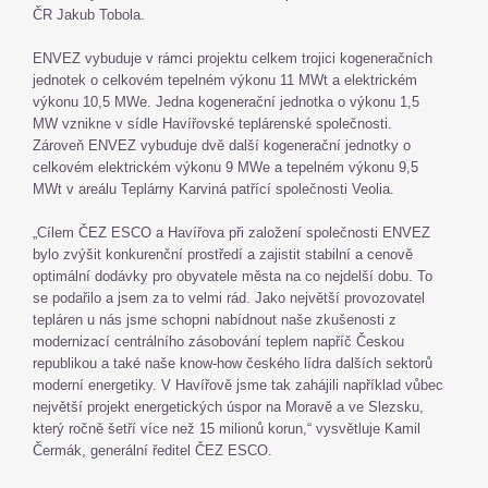
ČR Jakub Tobola.
ENVEZ vybuduje v rámci projektu celkem trojici kogeneračních
jednotek o celkovém tepelném výkonu 11 MWt a elektrickém
výkonu 10,5 MWe. Jedna kogenerační jednotka o výkonu 1,5
MW vznikne v sídle Havířovské teplárenské společnosti.
Zároveň ENVEZ vybuduje dvě další kogenerační jednotky o
celkovém elektrickém výkonu 9 MWe a tepelném výkonu 9,5
MWt v areálu Teplárny Karviná patřící společnosti Veolia.
„Cílem ČEZ ESCO a Havířova při založení společnosti ENVEZ
bylo zvýšit konkurenční prostředí a zajistit stabilní a cenově
optimální dodávky pro obyvatele města na co nejdelší dobu. To
se podařilo a jsem za to velmi rád. Jako největší provozovatel
tepláren u nás jsme schopni nabídnout naše zkušenosti z
modernizací centrálního zásobování teplem napříč Českou
republikou a také naše know-how českého lídra dalších sektorů
moderní energetiky. V Havířově jsme tak zahájili například vůbec
největší projekt energetických úspor na Moravě a ve Slezsku,
který ročně šetří více než 15 milionů korun,“ vysvětluje Kamil
Čermák, generální ředitel ČEZ ESCO.