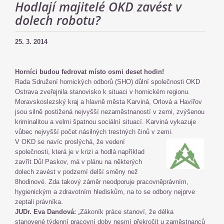
Hodlají majitelé OKD zavést v
dolech robotu?
25. 3. 2014
Horníci budou fedrovat místo osmi deset hodin!
Rada Sdružení hornických odborů (SHO) důlní společnosti OKD
Ostrava zveřejnila stanovisko k situaci v hornickém regionu.
Moravskoslezský kraj a hlavně města Karviná, Orlová a Havířov
jsou silně postižená nejvyšší nezaměstnaností v zemi, zvýšenou
kriminalitou a velmi špatnou sociální situací. Karviná vykazuje
vůbec nejvyšší počet násilných trestných činů v zemi.
V OKD se navíc proslýchá, že vedení
společnosti, která je v krizi a hodlá například
zavřít Důl Paskov, má v plánu na některých
dolech zavést v podzemí delší směny než
8hodinové. Zda takový záměr neodporuje pracovněprávním,
hygienickým a zdravotním hlediskům, na to se odbory nejprve
zeptali právníka.
JUDr. Eva Dandová:
„Zákoník práce stanoví, že délka
stanovené týdenní pracovní doby nesmí překročit u zaměstnanců