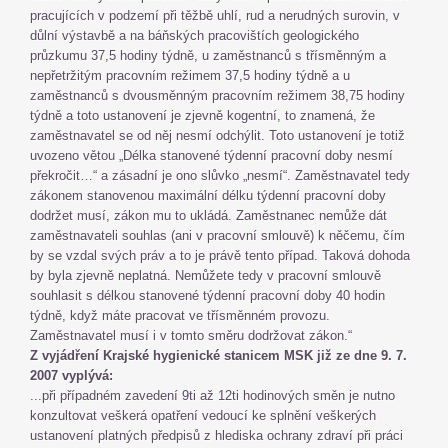
pracujících v podzemí při těžbě uhlí, rud a nerudných surovin, v
důlní výstavbě a na báňských pracovištích geologického
průzkumu 37,5 hodiny týdně, u zaměstnanců s třísměnným a
nepřetržitým pracovním režimem 37,5 hodiny týdně a u
zaměstnanců s dvousměnným pracovním režimem 38,75 hodiny
týdně a toto ustanovení je zjevně kogentní, to znamená, že
zaměstnavatel se od něj nesmí odchýlit. Toto ustanovení je totiž
uvozeno větou „Délka stanovené týdenní pracovní doby nesmí
překročit…“ a zásadní je ono slůvko „nesmí“. Zaměstnavatel tedy
zákonem stanovenou maximální délku týdenní pracovní doby
dodržet musí, zákon mu to ukládá. Zaměstnanec nemůže dát
zaměstnavateli souhlas (ani v pracovní smlouvě) k něčemu, čím
by se vzdal svých práv a to je právě tento případ. Taková dohoda
by byla zjevně neplatná. Nemůžete tedy v pracovní smlouvě
souhlasit s délkou stanovené týdenní pracovní doby 40 hodin
týdně, když máte pracovat ve třísměnném provozu.
Zaměstnavatel musí i v tomto směru dodržovat zákon.“
Z vyjádření Krajské hygienické stanicem MSK již ze dne 9. 7.
2007 vyplývá:
...při případném zavedení 9ti až 12ti hodinových směn je nutno
konzultovat veškerá opatření vedoucí ke splnění veškerých
ustanovení platných předpisů z hlediska ochrany zdraví při práci