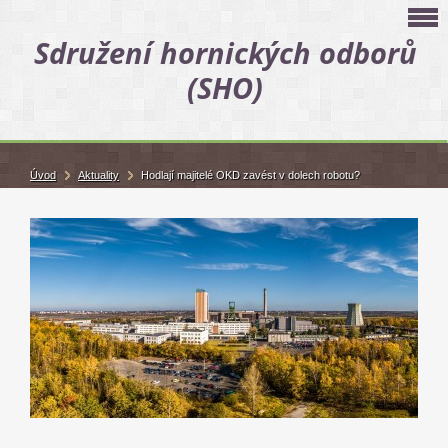
Sdružení hornických odborů
(SHO)
Úvod
Aktuality
Hodlají majitelé OKD zavést v dolech robotu?