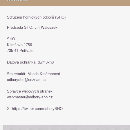
Sdružení hornických odborů (SHO)
Předseda SHO: Jiří Waloszek
SHO
Klimšova 1756
735 41 Petřvald
Datová schránka: dwm3kh8
Sekretariát: Milada Kračmarová
odborysho@seznam.cz
Správce webových stránek:
webmaster@odbory-sho.cz
X: https://twitter.com/odborySHO