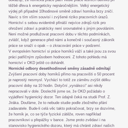
těžbě dřeva k energeticky nejnáročnějším. Velký energetický
výdej při případné 10hodinové směně zdraví horníka brzy zničí.
Navíc s tím vším souvisí i zvýšené riziko pracovních úrazů.
Hornictví s sebou evidentně přináší nejvíce zdrojů rizik pro
ohrožení zdraví a prakticky není srovnatelné s jiným povoláním.
Není možné prodlužovat pracovní dobu v těchto podmínkách,
zvlášť, když generace před námi a konečně i současný zákoník
práce se snaží o opak – o zkracování práce v podzemí.
V evropském hornictví si práce horníků váží a také jsou za svou
práci patřičným způsobem hodnoceni. Z tohoto pohledu má
hornictví v OKD ještě co dohánět.
Hornické odbory desetihodinové směny zásadně odmítají
Zvýšení pracovní doby horníků přímo na pracovišti o 50 procent
je naprostý nesmysl. Vychází to totiž ze záměru zvýšit délku
pracovní doby na 10 hodin. Dotyční „vynálezci“ asi nikdy
nepracovali v dole. Doslechli jsme se, že OKD požádalo o
vyjádření hygienický dozor. Ten údajně čeká na studii Prof. Z.
Jiráka. Doufáme, že to nebude studie podle zbožného přání
zadavatele. Bude-li celá věc takto pokračovat, brzy se dozvíme,
že horník je, co se týče fyzické zátěže, roven například
pracovníkovi u přepážky v bance. Jsme proto zvědavi i na
stanovisko hygienického dozoru, který má chránit zdraví našich