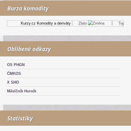
Burza komodity
Kurzy.cz
Komodity a deriváty
Zlato
Topný ol
Oblíbené odkazy
OS PHGN
ČMKOS
X SHO
Měsíčník Horník
Statistiky