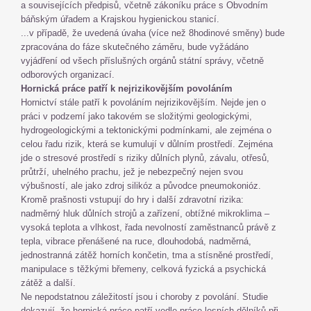
a souvisejících předpisů, včetně zákoníku práce s Obvodním
báňským úřadem a Krajskou hygienickou stanicí.
...v případě, že uvedená úvaha (více než 8hodinové směny) bude
zpracována do fáze skutečného záměru, bude vyžádáno
vyjádření od všech příslušných orgánů státní správy, včetně
odborových organizací.
Hornická práce patří k nejrizikovějším povoláním
Hornictví stále patří k povoláním nejrizikovějším. Nejde jen o
práci v podzemí jako takovém se složitými geologickými,
hydrogeologickými a tektonickými podmínkami, ale zejména o
celou řadu rizik, která se kumulují v důlním prostředí. Zejména
jde o stresové prostředí s riziky důlních plynů, závalu, otřesů,
průtrží, uhelného prachu, jež je nebezpečný nejen svou
výbušností, ale jako zdroj silikóz a původce pneumokonióz.
Kromě prašnosti vstupují do hry i další zdravotní rizika:
nadměrný hluk důlních strojů a zařízení, obtížné mikroklima –
vysoká teplota a vlhkost, řada nevolností zaměstnanců právě z
tepla, vibrace přenášené na ruce, dlouhodobá, nadměrná,
jednostranná zátěž horních končetin, tma a stísněné prostředí,
manipulace s těžkými břemeny, celková fyzická a psychická
zátěž a další.
Ne nepodstatnou záležitostí jsou i choroby z povolání. Studie
dokazují, že hornická práce patří vedle práce lesních dělníků při