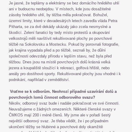
Je jasné, že teplárny a elektrárny se bez domácího hnědého uhlí
ani v budoucnu neobejdou. V místech, kde jsou dosažitelné
zásoby hnědého uhlí, by těžba měla pokračovat. Bohužel,
územní limity, které v devadesátých letech zavedla vláda Petra
Pitharta, se za dvě dekády ukázaly jako zcela nesmyslné a
škodící. Zelení fanatici by tedy místo protestů a okupování
velkostrojů měli navštívit rekultivované plochy po povrchové
těžbě na Sokolovsku a Mostecku. Pokud by porovnali fotografie,
jak krajina vypadala před a po těžbě, seznali by, že důlní
společnosti odevzdaly přírodu v lepším stavu, než byla před
těžbou. Dnes jsou na místě povrchových dolů krásná velká
jezera a koupaliště sloužící k rekreaci, golfová hřiště, nebo
areály pro dostihové sporty. Rekultivované plochy jsou vhodné i k
podnikání, například v zemědělství.
Vraťme se k odborům. Neohrozí případné uzavírání dolů a
povrchových lomů činnost odborového svazu?
Nikoliv, odborový svaz bude i nadále pokračovat ve své činnosti.
Neuvažujeme o žádných omezeních. Některé členské svazy v
ČMKOS mají 200 i méně členů. My jsme ale v pořadí šestý
největší odborový svaz. Je třeba vědět, že i po případném
ukončení těžby se hlubinné a povrchové doly okamžitě