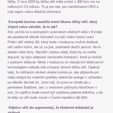
těžby. V roce 2020 by těžba uhlí měla vzrůst o 300 tisíc tun na
celkových 3,5 milionu. To je pro nás, pro zaměstnance OKD a
celý region velice důležitá informace.
Evropská komise nastolila trend útlumu těžby uhlí, který
zřejmě nelze odvrátit. Je to tak?
Ano, počítá se s postupným uzavíráním uhelných dolů v Evropě,
ale paradoxně několik kilometrů za naší státní hranicí staví
Poláci obří uhelný důl, který bude v budoucnu možná dodávat
uhlí našim hutím, ale už za jiné, podstatně dražší peníze. Na to
doplatí naše firmy. Největší chybou vlády, které by se mohla
dopustit, by bylo odepsání nerostného bohatství, které je možné
z podzemí dobývat. Nikdy v budoucnu se stávajícími dobývacími
technologiemi nebude stát schopný obnovit těžbu uhlí. Opakuji
tedy, že stěžejním úkolem uhelné komise je, aby připravila pro
vládu analytický materiál spotřeby elektrické energie s výhledem
na několik desítek let. Jsem rád, že jsme ve shodě jak s
premiérem Babišem, tak i s ministrem průmyslu Havlíčkem v
tom, že nejdříve bude muset být vyřešena jaderná elektřina, a do
té doby se uhlí bude muset v České republice dál těžit.
Odpůrci uhlí ale argumentují, že hlubinné dobývání je
ztrátové…