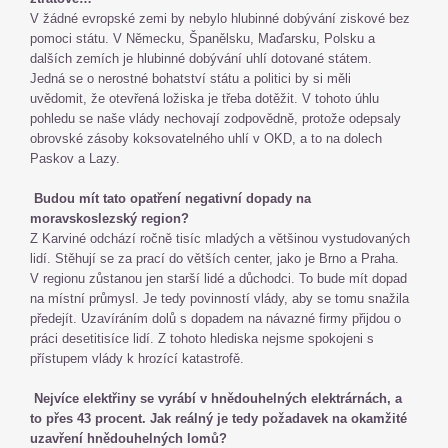
V žádné evropské zemi by nebylo hlubinné dobývání ziskové bez
pomoci státu. V Německu, Španělsku, Maďarsku, Polsku a
dalších zemích je hlubinné dobývání uhlí dotované státem.
Jedná se o nerostné bohatství státu a politici by si měli
uvědomit, že otevřená ložiska je třeba dotěžit. V tohoto úhlu
pohledu se naše vlády nechovají zodpovědně, protože odepsaly
obrovské zásoby koksovatelného uhlí v OKD, a to na dolech
Paskov a Lazy.
Budou mít tato opatření negativní dopady na
moravskoslezský region?
Z Karviné odchází ročně tisíc mladých a většinou vystudovaných
lidí. Stěhují se za prací do větších center, jako je Brno a Praha.
V regionu zůstanou jen starší lidé a důchodci. To bude mít dopad
na místní průmysl. Je tedy povinností vlády, aby se tomu snažila
předejít. Uzavíráním dolů s dopadem na návazné firmy přijdou o
práci desetitisíce lidí. Z tohoto hlediska nejsme spokojeni s
přístupem vlády k hrozící katastrofě.
Nejvíce elektřiny se vyrábí v hnědouhelných elektrárnách, a
to přes 43 procent. Jak reálný je tedy požadavek na okamžité
uzavření hnědouhelných lomů?