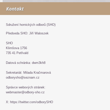
Kontakt
Sdružení hornických odborů (SHO)
Předseda SHO: Jiří Waloszek
SHO
Klimšova 1756
735 41 Petřvald
Datová schránka: dwm3kh8
Sekretariát: Milada Kračmarová
odborysho@seznam.cz
Správce webových stránek:
webmaster@odbory-sho.cz
X: https://twitter.com/odborySHO