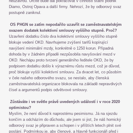
neuzavřou. Určitě bude dál pokračovat v činnosti státní podnik
Diamo, Ostroj Opava a další firmy. Nehrozí, že by odborový svaz
postupně zaniknul.
OS PHGN se zatím nepodařilo uzavřít se zaměstnavatelským
svazem dodatek kolektivní smlouvy vyššího stupně. Proč?
Uzavření dodatku číslo dva kolektivní smlouvy vyššího stupně
blokuje vedení OKD. Navrhujeme zvýšení tarifů kopírující
navýšení minimální mzdy, konkrétně o 1250 korun. Případná
dohoda by v žádném případě nezpůsobila navyšování mezd v
OKD. Nechápu proto tvrzení generálního ředitele OKD, že by
podpisem dodatku došlo k výraznému růstu mezd, což je důvod,
proč blokuje vyšší kolektivní smlouvu. Za dvacet let, co působím
v čele našeho odborového svazu, se nestalo, aby členská
zaměstnavatelská organizace blokovala na základě nepravdivých
čísel a argumentů podpis odvětvové smlouvy.
Zůstáváte i ve světle právě uvedených událostí i v roce 2020
optimistou?
Myslím, že není důvod k naprostému pesimismu. Já na sjezdu
končím a odcházím do důchodu, ale jsem si jist, že náš hornický
odborový svaz je připraven a schopen i v příštích letech plnit své
poslání. Podmínkou je, aby členové, a hlavně funkcionáři před i