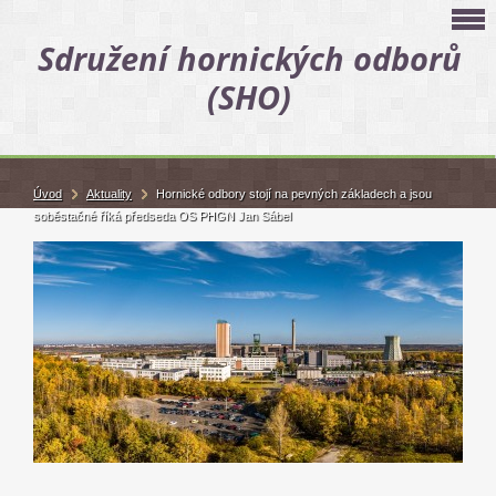
Sdružení hornických odborů
(SHO)
Úvod
Aktuality
Hornické odbory stojí na pevných základech a jsou
soběstačné říká předseda OS PHGN Jan Sábel