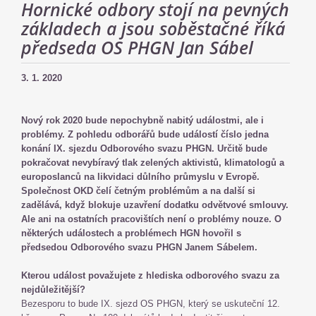
Hornické odbory stojí na pevných
základech a jsou soběstačné říká
předseda OS PHGN Jan Sábel
3. 1. 2020
Nový rok 2020 bude nepochybně nabitý událostmi, ale i
problémy. Z pohledu odborářů bude událostí číslo jedna
konání IX. sjezdu Odborového svazu PHGN. Určitě bude
pokračovat nevybíravý tlak zelených aktivistů, klimatologů a
europoslanců na likvidaci důlního průmyslu v Evropě.
Společnost OKD čelí četným problémům a na další si
zadělává, když blokuje uzavření dodatku odvětvové smlouvy.
Ale ani na ostatních pracovištích není o problémy nouze. O
některých událostech a problémech HGN hovořil s
předsedou Odborového svazu PHGN Janem Sábelem.
Kterou událost považujete z hlediska odborového svazu za
nejdůležitější?
Bezesporu to bude IX. sjezd OS PHGN, který se uskuteční 12.