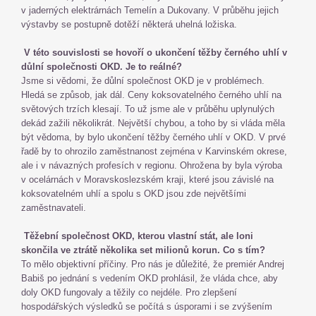
v jaderných elektrárnách Temelín a Dukovany. V průběhu jejich
výstavby se postupně dotěží některá uhelná ložiska.
V této souvislosti se hovoří o ukončení těžby černého uhlí v
důlní společnosti OKD. Je to reálné?
Jsme si vědomi, že důlní společnost OKD je v problémech.
Hledá se způsob, jak dál. Ceny koksovatelného černého uhlí na
světových trzích klesají. To už jsme ale v průběhu uplynulých
dekád zažili několikrát. Největší chybou, a toho by si vláda měla
být vědoma, by bylo ukončení těžby černého uhlí v OKD. V prvé
řadě by to ohrozilo zaměstnanost zejména v Karvinském okrese,
ale i v návazných profesích v regionu. Ohrožena by byla výroba
v ocelárnách v Moravskoslezském kraji, které jsou závislé na
koksovatelném uhlí a spolu s OKD jsou zde největšími
zaměstnavateli.
Těžební společnost OKD, kterou vlastní stát, ale loni
skončila ve ztrátě několika set milionů korun. Co s tím?
To mělo objektivní příčiny. Pro nás je důležité, že premiér Andrej
Babiš po jednání s vedením OKD prohlásil, že vláda chce, aby
doly OKD fungovaly a těžily co nejdéle. Pro zlepšení
hospodářských výsledků se počítá s úsporami i se zvýšením