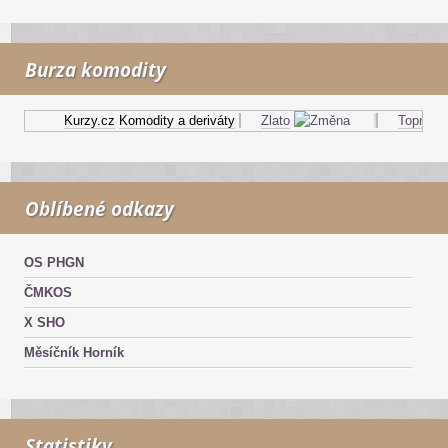
Burza komodity
Kurzy.cz
Komodity a deriváty
Zlato
Topný olej
Oblíbené odkazy
OS PHGN
ČMKOS
X SHO
Měsíčník Horník
Statistiky