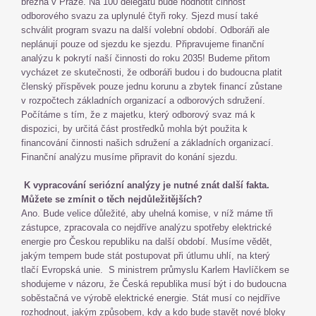
března v Praze. Na 100 delegátů bude hodnotit činnost
odborového svazu za uplynulé čtyři roky. Sjezd musí také
schválit program svazu na další volební období. Odboráři ale
neplánují pouze od sjezdu ke sjezdu. Připravujeme finanční
analýzu k pokrytí naší činnosti do roku 2035! Budeme přitom
vycházet ze skutečnosti, že odboráři budou i do budoucna platit
členský příspěvek pouze jednu korunu a zbytek financí zůstane
v rozpočtech základních organizací a odborových sdružení.
Počítáme s tím, že z majetku, který odborový svaz má k
dispozici, by určitá část prostředků mohla být použita k
financování činnosti našich sdružení a základních organizací.
Finanční analýzu musíme připravit do konání sjezdu.
K vypracování seriózní analýzy je nutné znát další fakta.
Můžete se zmínit o těch nejdůležitějších?
Ano. Bude velice důležité, aby uhelná komise, v níž máme tři
zástupce, zpracovala co nejdříve analýzu spotřeby elektrické
energie pro Českou republiku na další období. Musíme vědět,
jakým tempem bude stát postupovat při útlumu uhlí, na který
tlačí Evropská unie. S ministrem průmyslu Karlem Havlíčkem se
shodujeme v názoru, že Česká republika musí být i do budoucna
soběstačná ve výrobě elektrické energie. Stát musí co nejdříve
rozhodnout, jakým způsobem, kdy a kdo bude stavět nové bloky