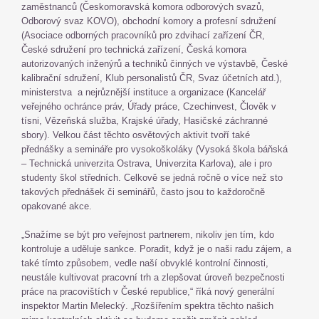
zaměstnanců (Českomoravská komora odborových svazů,
Odborový svaz KOVO), obchodní komory a profesní sdružení
(Asociace odborných pracovníků pro zdvihací zařízení ČR,
České sdružení pro technická zařízení, Česká komora
autorizovaných inženýrů a techniků činných ve výstavbě, České
kalibrační sdružení, Klub personalistů ČR, Svaz účetních atd.),
ministerstva a nejrůznější instituce a organizace (Kancelář
veřejného ochránce práv, Úřady práce, Czechinvest, Člověk v
tísni, Vězeňská služba, Krajské úřady, Hasičské záchranné
sbory). Velkou část těchto osvětových aktivit tvoří také
přednášky a semináře pro vysokoškoláky (Vysoká škola báňská
– Technická univerzita Ostrava, Univerzita Karlova), ale i pro
studenty škol středních. Celkově se jedná ročně o více než sto
takových přednášek či seminářů, často jsou to každoročně
opakované akce.
„Snažíme se být pro veřejnost partnerem, nikoliv jen tím, kdo
kontroluje a uděluje sankce. Poradit, když je o naši radu zájem, a
také tímto způsobem, vedle naší obvyklé kontrolní činnosti,
neustále kultivovat pracovní trh a zlepšovat úroveň bezpečnosti
práce na pracovištích v České republice,“ říká nový generální
inspektor Martin Melecký. „Rozšířením spektra těchto našich