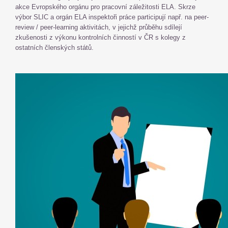
akce Evropského orgánu pro pracovní záležitosti ELA. Skrze
výbor SLIC a orgán ELA inspektoři práce participují např. na peer-
review / peer-learning aktivitách, v jejichž průběhu sdílejí
zkušenosti z výkonu kontrolních činností v ČR s kolegy z
ostatních členských států.