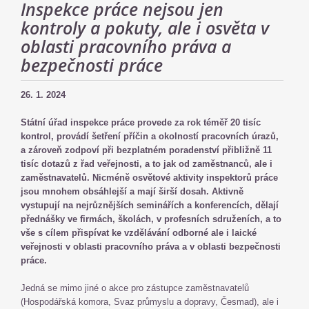
Inspekce práce nejsou jen
kontroly a pokuty, ale i osvěta v
oblasti pracovního práva a
bezpečnosti práce
26. 1. 2024
Státní úřad inspekce práce provede za rok téměř 20 tisíc
kontrol, provádí šetření příčin a okolností pracovních úrazů,
a zároveň zodpoví při bezplatném poradenství přibližně 11
tisíc dotazů z řad veřejnosti, a to jak od zaměstnanců, ale i
zaměstnavatelů. Nicméně osvětové aktivity inspektorů práce
jsou mnohem obsáhlejší a mají širší dosah. Aktivně
vystupují na nejrůznějších seminářích a konferencích, dělají
přednášky ve firmách, školách, v profesních sdruženích, a to
vše s cílem přispívat ke vzdělávání odborné ale i laické
veřejnosti v oblasti pracovního práva a v oblasti bezpečnosti
práce.
Jedná se mimo jiné o akce pro zástupce zaměstnavatelů
(Hospodářská komora, Svaz průmyslu a dopravy, Česmad), ale i