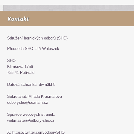
Kontakt
Sdružení hornických odborů (SHO)
Předseda SHO: Jiří Waloszek
SHO
Klimšova 1756
735 41 Petřvald
Datová schránka: dwm3kh8
Sekretariát: Milada Kračmarová
odborysho@seznam.cz
Správce webových stránek:
webmaster@odbory-sho.cz
X: https://twitter.com/odborySHO