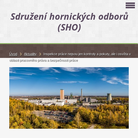
Sdružení hornických odborů
(SHO)
Úvod
Aktuality
Inspekce práce nejsou jen kontroly a pokuty, ale i osvěta v
oblasti pracovního práva a bezpečnosti práce