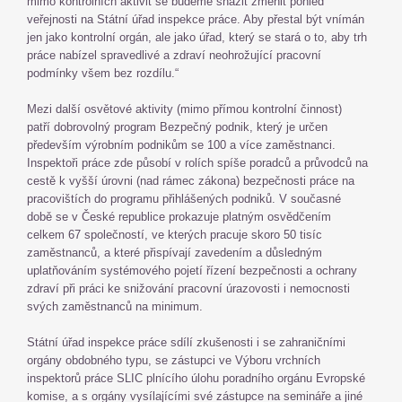
mimo kontrolních aktivit se budeme snažit změnit pohled
veřejnosti na Státní úřad inspekce práce. Aby přestal být vnímán
jen jako kontrolní orgán, ale jako úřad, který se stará o to, aby trh
práce nabízel spravedlivé a zdraví neohrožující pracovní
podmínky všem bez rozdílu.“
Mezi další osvětové aktivity (mimo přímou kontrolní činnost)
patří dobrovolný program Bezpečný podnik, který je určen
především výrobním podnikům se 100 a více zaměstnanci.
Inspektoři práce zde působí v rolích spíše poradců a průvodců na
cestě k vyšší úrovni (nad rámec zákona) bezpečnosti práce na
pracovištích do programu přihlášených podniků. V současné
době se v České republice prokazuje platným osvědčením
celkem 67 společností, ve kterých pracuje skoro 50 tisíc
zaměstnanců, a které přispívají zavedením a důsledným
uplatňováním systémového pojetí řízení bezpečnosti a ochrany
zdraví při práci ke snižování pracovní úrazovosti i nemocnosti
svých zaměstnanců na minimum.
Státní úřad inspekce práce sdílí zkušenosti i se zahraničními
orgány obdobného typu, se zástupci ve Výboru vrchních
inspektorů práce SLIC plnícího úlohu poradního orgánu Evropské
komise, a s orgány vysílajícími své zástupce na semináře a jiné