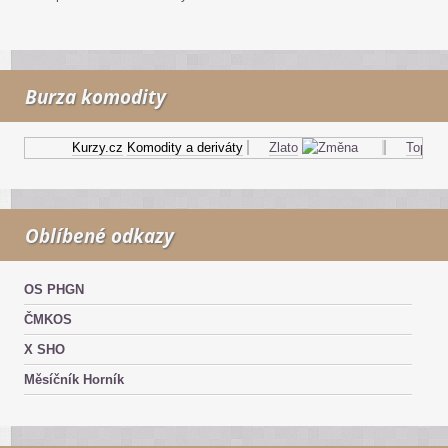
Burza komodity
Kurzy.cz
Komodity a deriváty
Zlato
Topný ol
Oblíbené odkazy
OS PHGN
ČMKOS
X SHO
Měsíčník Horník