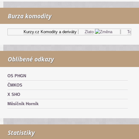
Burza komodity
Kurzy.cz
Komodity a deriváty
Zlato
Topný o
Oblíbené odkazy
OS PHGN
ČMKOS
X SHO
Měsíčník Horník
Statistiky