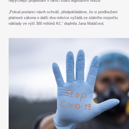
nejrychlejší projednání v rámci stavu legislativní nouze.
„Pokud poslanci návrh schválí, předpokládáme, že si prodloužení
platnosti zákona o další dva měsíce vyžádá ze státního rozpočtu
náklady ve výši 300 miliónů Kč,“ doplnila Jana Maláčová.