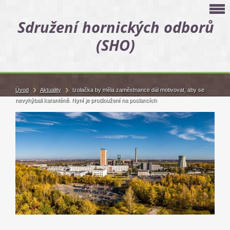
Sdružení hornických odborů
(SHO)
Úvod
Aktuality
Izolačka by měla zaměstnance dál motivovat, aby se
nevyhýbali karanténě. Nyní je prodloužení na poslancích