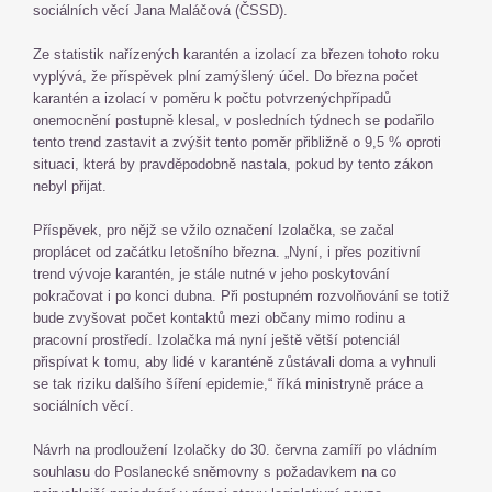
sociálních věcí Jana Maláčová (ČSSD).
Ze statistik nařízených karantén a izolací za březen tohoto roku
vyplývá, že příspěvek plní zamýšlený účel. Do března počet
karantén a izolací v poměru k počtu potvrzenýchpřípadů
onemocnění postupně klesal, v posledních týdnech se podařilo
tento trend zastavit a zvýšit tento poměr přibližně o 9,5 % oproti
situaci, která by pravděpodobně nastala, pokud by tento zákon
nebyl přijat.
Příspěvek, pro nějž se vžilo označení Izolačka, se začal
proplácet od začátku letošního března. „Nyní, i přes pozitivní
trend vývoje karantén, je stále nutné v jeho poskytování
pokračovat i po konci dubna. Při postupném rozvolňování se totiž
bude zvyšovat počet kontaktů mezi občany mimo rodinu a
pracovní prostředí. Izolačka má nyní ještě větší potenciál
přispívat k tomu, aby lidé v karanténě zůstávali doma a vyhnuli
se tak riziku dalšího šíření epidemie,“ říká ministryně práce a
sociálních věcí.
Návrh na prodloužení Izolačky do 30. června zamíří po vládním
souhlasu do Poslanecké sněmovny s požadavkem na co