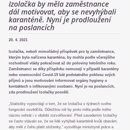
Izolačka by měla zaměstnance
dál motivovat, aby se nevyhýbali
karanténě. Nyní je prodloužení
na poslancích
20. 4. 2021
Izolačka, neboli mimořádný příspěvek pro ty zaměstnance,
kterým byla nařízena karanténa, by mohla podle včerejšího
rozhodnutí vlády pokračovat až do poloviny letošního roku.
Zaměstnanci se díky příspěvku nemusejí v případě karantény
nebo onemocnění Covid-19 bát podstatného poklesu svých
příjmů a jsou motivováni informovat orgány hygieny o
kontaktech s infikovanými osobami. Nyní je na poslancích,
zda prodloužení Izolačky posvětí.
„Statistiky vypovídají o tom, že se Izolačka v týdnech svého
fungování osvědčila. Důležitou roli by proto měla podle mého
názoru sehrát i v období rozvolňování. Před zavedením Izolačky
se často stávalo se, že se lidé vyhýbali karanténě kvůli obavám,
aby měli z čeho platit složenky,“ vysvětluje ministryně práce a