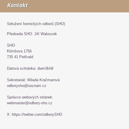
Kontakt
Sdružení hornických odborů (SHO)
Předseda SHO: Jiří Waloszek
SHO
Klimšova 1756
735 41 Petřvald
Datová schránka: dwm3kh8
Sekretariát: Milada Kračmarová
odborysho@seznam.cz
Správce webových stránek:
webmaster@odbory-sho.cz
X: https://twitter.com/odborySHO