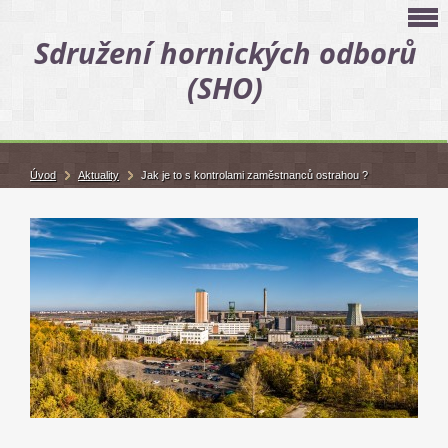
Sdružení hornických odborů
(SHO)
Úvod
Aktuality
Jak je to s kontrolami zaměstnanců ostrahou ?