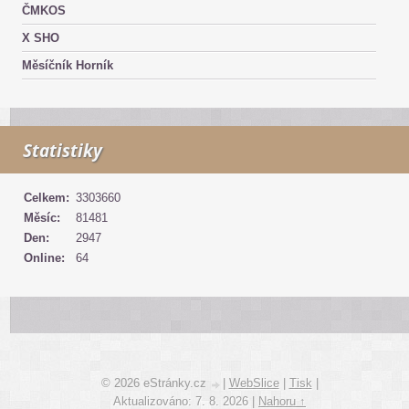
ČMKOS
X SHO
Měsíčník Horník
Statistiky
Celkem:
3303660
Měsíc:
81481
Den:
2947
Online:
64
© 2026 eStránky.cz
|
WebSlice
|
Tisk
|
Aktualizováno: 7. 8. 2026
|
Nahoru ↑