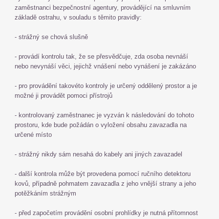
zaměstnanci bezpečnostní agentury, provádějící na smluvním
základě ostrahu, v souladu s těmito pravidly:
- strážný se chová slušně
- provádí kontrolu tak, že se přesvědčuje, zda osoba nevnáší
nebo nevynáší věci, jejichž vnášení nebo vynášení je zakázáno
- pro provádění takovéto kontroly je určený oddělený prostor a je
možné ji provádět pomoci přístrojů
- kontrolovaný zaměstnanec je vyzván k následování do tohoto
prostoru, kde bude požádán o vyložení obsahu zavazadla na
určené místo
- strážný nikdy sám nesahá do kabely ani jiných zavazadel
- další kontrola může být provedena pomocí ručního detektoru
kovů, případně pohmatem zavazadla z jeho vnější strany a jeho
potěžkáním strážným
- před započetím provádění osobní prohlídky je nutná přítomnost