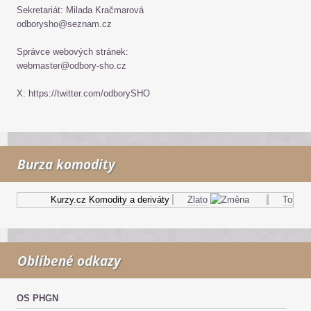
Sekretariát: Milada Kračmarová
odborysho@seznam.cz
Správce webových stránek:
webmaster@odbory-sho.cz
X: https://twitter.com/odborySHO
Burza komodity
Kurzy.cz
Komodity a deriváty
Zlato
Topný ol
Oblíbené odkazy
OS PHGN