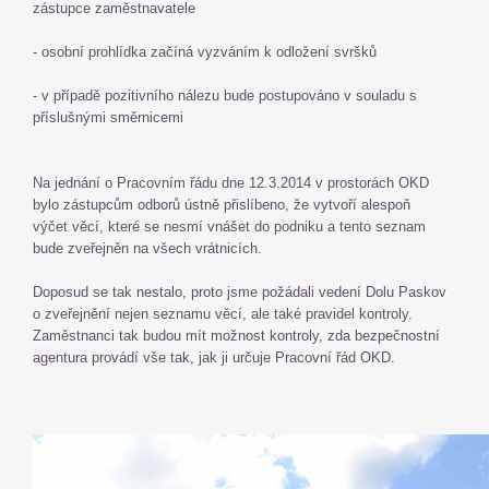
zástupce zaměstnavatele
- osobní prohlídka začíná vyzváním k odložení svršků
- v případě pozitivního nálezu bude postupováno v souladu s
příslušnými směrnicemi
Na jednání o Pracovním řádu dne 12.3.2014 v prostorách OKD
bylo zástupcům odborů ústně přislíbeno, že vytvoří alespoň
výčet věcí, které se nesmí vnášet do podniku a tento seznam
bude zveřejněn na všech vrátnicích.
Doposud se tak nestalo, proto jsme požádali vedení Dolu Paskov
o zveřejnění nejen seznamu věcí, ale také pravidel kontroly.
Zaměstnanci tak budou mít možnost kontroly, zda bezpečnostní
agentura provádí vše tak, jak ji určuje Pracovní řád OKD.