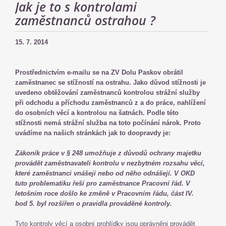
Jak je to s kontrolami
zaměstnanců ostrahou ?
15. 7. 2014
Prostřednictvím e-mailu se na ZV Dolu Paskov obrátil
zaměstnanec se stížností na ostrahu. Jako důvod stížnosti je
uvedeno obtěžování zaměstnanců kontrolou strážní služby
při odchodu a příchodu zaměstnanců z a do práce, nahlížení
do osobních věcí a kontrolou na šatnách. Podle této
stížnosti nemá strážní služba na toto počínání nárok. Proto
uvádíme na našich stránkách jak to doopravdy je:
Zákoník práce v § 248 umožňuje z důvodů ochrany majetku
provádět zaměstnavateli kontrolu v nezbytném rozsahu věcí,
které zaměstnanci vnášejí nebo od něho odnášejí. V OKD
tuto problematiku řeší pro zaměstnance Pracovní řád. V
letošním roce došlo ke změně v Pracovním řádu, část IV.
bod 5. byl rozšířen o pravidla prováděné kontroly.
Tyto kontroly věcí a osobní prohlídky jsou oprávněni provádět