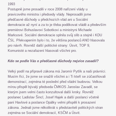
1993
Postupně jsme prosadili v roce 2008 nařízení vlády u
pravicového ministra i předsedy vlády. Neprosadili jsme
předčasné důchody u předchozích vlád ani u Sociální
demokracie až nyní a za to je třeba poděkovat vládě a především
premiérovi Bohuslavovi Sobotkovi a ministryni Michaele
Marksové. Sociální demokracie splnila svůj slib a stejně i KDU
ČSL. Překvapením bylo i to, že většina poslanců ANO hlasovala
pro návrh. Rovněž další politické strany: Úsvit, TOP 9,
Komunisté a nezařazení hlasovali všichni pro.
Kdo se podle Vás o předčasné důchody nejvíce zasadil?
Velký podíl na přípravě zákona má Jaromír Pytlík a naši právníci.
Musím říci, že jsme se snažili všichni a i Ti kteří se zúčastňovali
demonstrací, zejména té poslední před vládní budovou. Velkou
mírou přispěl bývalý předseda ČMKOS Jaroslav Zavadil, se
kterým jsem velmi často konzultoval další kroky. Rovněž
poslanec Ladislav Šincl, Josef Hajek a další poslanci včetně
paní Havlové a poslance Opálky velmi přispěli k prosazení
zákona. Jednali jsme několikrát s představiteli politických stran
zejména se Sociální demokracií, KSČM a Úsvit.