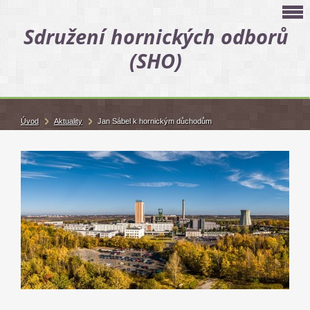
Sdružení hornických odborů
(SHO)
Úvod
Aktuality
Jan Sábel k hornickým důchodům