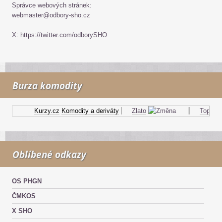
Správce webových stránek:
webmaster@odbory-sho.cz
X: https://twitter.com/odborySHO
Burza komodity
Kurzy.cz
Komodity a deriváty
Zlato
Topný ole
Oblíbené odkazy
OS PHGN
ČMKOS
X SHO