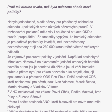
Proč tak dlouho trvalo, než byla nalezena shoda mezi
politiky?
Nebylo jednoduché, sladit názory pro předčasný odchod do
důchodu u politických stran různých názorových proudů. V
rozhodování poslanců měla vliv i současná situace OKD a
hrozící propouštění. Ze statistiky vyplývá, že hornický důchodce
je pro daňové poplatníky levnější, než nezaměstnaný.
nezaměstnaný stoji cca 260 000 korun ročně včetně veškerých
nákladů.
Je zajímavé pozorovat politiky v jednání. Například poslankyně
Miroslava Němcová na slavnostním jednání uranových horníků
hovořila o tom jak je hornictví důležité a jak si váží hornické
práce a přitom nyní pro zákon nezvedla ruku stejně jako její
spolustraník a předseda ODS Petr Fiala. Další poslanci ODS,
kteří nehlasovali pro návrh jsou: Ivan Adamec, Marek Benda,
Martin Novotný a Vladislav Vilímec.
Z ANO nehlasovali pro zákon: Pavel Čihák, Radka Maxová, Ivan
Pilný a Zuzana Šánová.
Přesto i počet poslanců ANO, kteří hlasovali pro návrh mne mile
překvapil.
Velkým úspěchem je, že ze 176 poslanců zvedlo 166 ruku pro