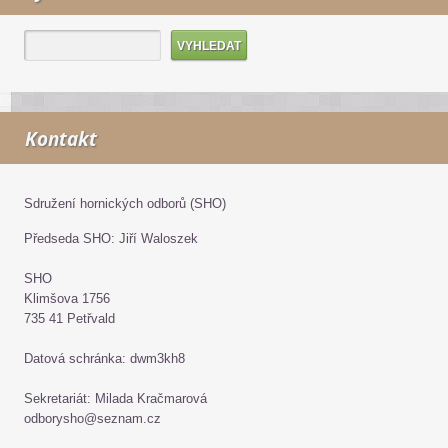
Kontakt
Sdružení hornických odborů (SHO)
Předseda SHO: Jiří Waloszek
SHO
Klimšova 1756
735 41 Petřvald
Datová schránka: dwm3kh8
Sekretariát: Milada Kračmarová
odborysho@seznam.cz