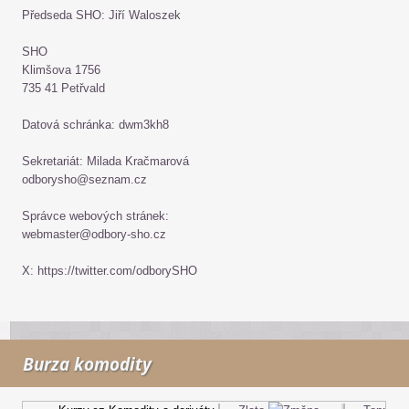
Předseda SHO: Jiří Waloszek
SHO
Klimšova 1756
735 41 Petřvald
Datová schránka: dwm3kh8
Sekretariát: Milada Kračmarová
odborysho@seznam.cz
Správce webových stránek:
webmaster@odbory-sho.cz
X: https://twitter.com/odborySHO
Burza komodity