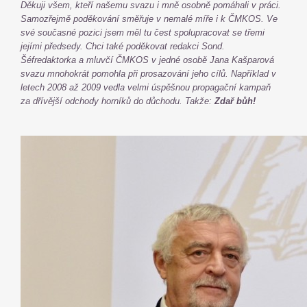
Děkuji všem, kteří našemu svazu i mně osobně pomáhali v práci.
Samozřejmě poděkování směřuje v nemalé míře i k ČMKOS. Ve
své současné pozici jsem měl tu čest spolupracovat se třemi
jejími předsedy. Chci také poděkovat redakci Sond.
Šéfredaktorka a mluvčí ČMKOS v jedné osobě Jana Kašparová
svazu mnohokrát pomohla při prosazování jeho cílů. Například v
letech 2008 až 2009 vedla velmi úspěšnou propagační kampaň
za dřívější odchody horníků do důchodu. Takže:
Zdař bůh!