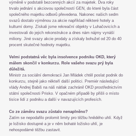
výměně v podstatě bezcenných akcií za majetek. Dva roky
trvalo jednání s akciovou společností GEN, do které byla část
společného majetku odborů převedena. Nakonec našich sedm
svazů dostalo výměnou za akcie například některé hotely a
kulturní domy. Získali jsme rekreační objekty v Luhačovicích a
investovali do jejich rekonstrukce a dnes nám nájmy vynáší
miliony. Jiné svazy akcie prodaly a získaly bohužel od 20 do 40
procent skutečné hodnoty majetku.
Velmi podstatná věc byla insolvence podniku OKD, který
málem skončil v konkurzu. Role vašeho svazu prý byla
důležitá.
Ministr za sociální demokracii Jan Mládek chtěl poslat podnik do
konkurzu, stejně jako někteří další politici. Premiér následující
vlády Andrej Babiš na náš nátlak zachránil OKD prostřednictvím
státní společnosti Prisko. V opačném případě by přišli o místo
tisíce lidí z podniku a další v navazujících profesích.
Co ze záměru svazu zůstalo nenaplněno?
Zatím se nepodařilo prolomit limity pro těžbu hnědého uhlí. Když
je ložisko dostupné a je v něm bohaté ložisko uhlí, je
nehospodárné těžbu zastavit.