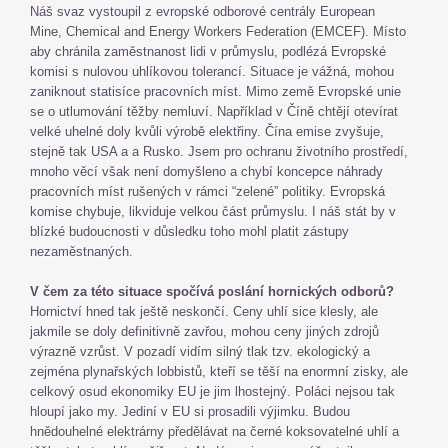
Náš svaz vystoupil z evropské odborové centrály European
Mine, Chemical and Energy Workers Federation (EMCEF). Místo
aby chránila zaměstnanost lidi v průmyslu, podlézá Evropské
komisi s nulovou uhlíkovou tolerancí. Situace je vážná, mohou
zaniknout statisíce pracovních míst. Mimo země Evropské unie
se o utlumování těžby nemluví. Například v Číně chtějí otevírat
velké uhelné doly kvůli výrobě elektřiny. Čína emise zvyšuje,
stejně tak USA a a Rusko. Jsem pro ochranu životního prostředí,
mnoho věcí však není domyšleno a chybí koncepce náhrady
pracovních míst rušených v rámci “zelené” politiky. Evropská
komise chybuje, likviduje velkou část průmyslu. I náš stát by v
blízké budoucnosti v důsledku toho mohl platit zástupy
nezaměstnaných.
V čem za této situace spočívá poslání hornických odborů?
Hornictví hned tak ještě neskončí. Ceny uhlí sice klesly, ale
jakmile se doly definitivně zavřou, mohou ceny jiných zdrojů
výrazně vzrůst. V pozadí vidím silný tlak tzv. ekologický a
zejména plynařských lobbistů, kteří se těší na enormní zisky, ale
celkový osud ekonomiky EU je jim lhostejný. Poláci nejsou tak
hloupí jako my. Jediní v EU si prosadili výjimku. Budou
hnědouhelné elektrárny předělávat na černé koksovatelné uhlí a