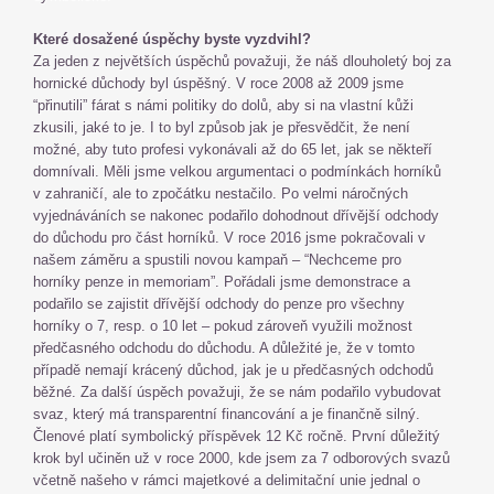
Které dosažené úspěchy byste vyzdvihl?
Za jeden z největších úspěchů považuji, že náš dlouholetý boj za
hornické důchody byl úspěšný. V roce 2008 až 2009 jsme
“přinutili” fárat s námi politiky do dolů, aby si na vlastní kůži
zkusili, jaké to je. I to byl způsob jak je přesvědčit, že není
možné, aby tuto profesi vykonávali až do 65 let, jak se někteří
domnívali. Měli jsme velkou argumentaci o podmínkách horníků
v zahraničí, ale to zpočátku nestačilo. Po velmi náročných
vyjednáváních se nakonec podařilo dohodnout dřívější odchody
do důchodu pro část horníků. V roce 2016 jsme pokračovali v
našem záměru a spustili novou kampaň – “Nechceme pro
horníky penze in memoriam”. Pořádali jsme demonstrace a
podařilo se zajistit dřívější odchody do penze pro všechny
horníky o 7, resp. o 10 let – pokud zároveň využili možnost
předčasného odchodu do důchodu. A důležité je, že v tomto
případě nemají krácený důchod, jak je u předčasných odchodů
běžné. Za další úspěch považuji, že se nám podařilo vybudovat
svaz, který má transparentní financování a je finančně silný.
Členové platí symbolický příspěvek 12 Kč ročně. První důležitý
krok byl učiněn už v roce 2000, kde jsem za 7 odborových svazů
včetně našeho v rámci majetkové a delimitační unie jednal o