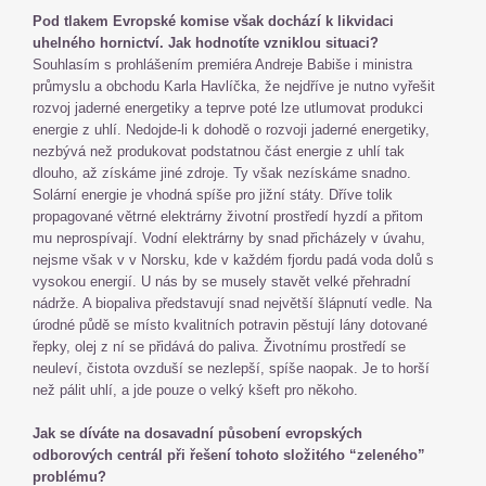
Pod tlakem Evropské komise však dochází k likvidaci
uhelného hornictví. Jak hodnotíte vzniklou situaci?
Souhlasím s prohlášením premiéra Andreje Babiše i ministra
průmyslu a obchodu Karla Havlíčka, že nejdříve je nutno vyřešit
rozvoj jaderné energetiky a teprve poté lze utlumovat produkci
energie z uhlí. Nedojde-li k dohodě o rozvoji jaderné energetiky,
nezbývá než produkovat podstatnou část energie z uhlí tak
dlouho, až získáme jiné zdroje. Ty však nezískáme snadno.
Solární energie je vhodná spíše pro jižní státy. Dříve tolik
propagované větrné elektrárny životní prostředí hyzdí a přitom
mu neprospívají. Vodní elektrárny by snad přicházely v úvahu,
nejsme však v v Norsku, kde v každém fjordu padá voda dolů s
vysokou energií. U nás by se musely stavět velké přehradní
nádrže. A biopaliva představují snad největší šlápnutí vedle. Na
úrodné půdě se místo kvalitních potravin pěstují lány dotované
řepky, olej z ní se přidává do paliva. Životnímu prostředí se
neuleví, čistota ovzduší se nezlepší, spíše naopak. Je to horší
než pálit uhlí, a jde pouze o velký kšeft pro někoho.
Jak se díváte na dosavadní působení evropských
odborových centrál při řešení tohoto složitého “zeleného”
problému?