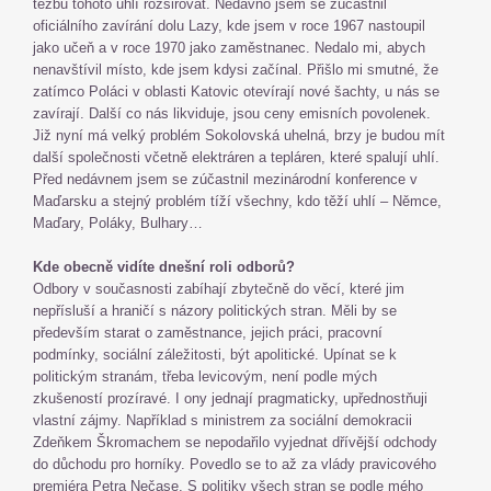
těžbu tohoto uhlí rozšiřovat. Nedávno jsem se zúčastnil
oficiálního zavírání dolu Lazy, kde jsem v roce 1967 nastoupil
jako učeň a v roce 1970 jako zaměstnanec. Nedalo mi, abych
nenavštívil místo, kde jsem kdysi začínal. Přišlo mi smutné, že
zatímco Poláci v oblasti Katovic otevírají nové šachty, u nás se
zavírají. Další co nás likviduje, jsou ceny emisních povolenek.
Již nyní má velký problém Sokolovská uhelná, brzy je budou mít
další společnosti včetně elektráren a tepláren, které spalují uhlí.
Před nedávnem jsem se zúčastnil mezinárodní konference v
Maďarsku a stejný problém tíží všechny, kdo těží uhlí – Němce,
Maďary, Poláky, Bulhary…
Kde obecně vidíte dnešní roli odborů?
Odbory v současnosti zabíhají zbytečně do věcí, které jim
nepřísluší a hraničí s názory politických stran. Měli by se
především starat o zaměstnance, jejich práci, pracovní
podmínky, sociální záležitosti, být apolitické. Upínat se k
politickým stranám, třeba levicovým, není podle mých
zkušeností prozíravé. I ony jednají pragmaticky, upřednostňuji
vlastní zájmy. Například s ministrem za sociální demokracii
Zdeňkem Škromachem se nepodařilo vyjednat dřívější odchody
do důchodu pro horníky. Povedlo se to až za vlády pravicového
premiéra Petra Nečase. S politiky všech stran se podle mého