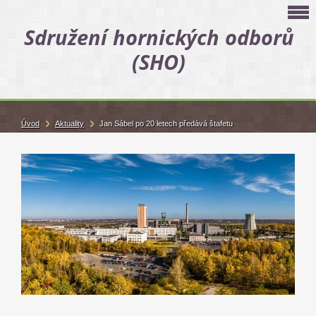
Sdružení hornických odborů
(SHO)
Úvod
Aktuality
Jan Sábel po 20 letech předává štafetu