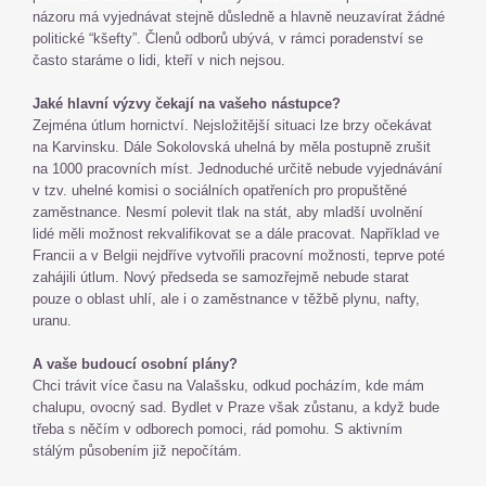
názoru má vyjednávat stejně důsledně a hlavně neuzavírat žádné
politické “kšefty”. Členů odborů ubývá, v rámci poradenství se
často staráme o lidi, kteří v nich nejsou.
Jaké hlavní výzvy čekají na vašeho nástupce?
Zejména útlum hornictví. Nejsložitější situaci lze brzy očekávat
na Karvinsku. Dále Sokolovská uhelná by měla postupně zrušit
na 1000 pracovních míst. Jednoduché určitě nebude vyjednávání
v tzv. uhelné komisi o sociálních opatřeních pro propuštěné
zaměstnance. Nesmí polevit tlak na stát, aby mladší uvolnění
lidé měli možnost rekvalifikovat se a dále pracovat. Například ve
Francii a v Belgii nejdříve vytvořili pracovní možnosti, teprve poté
zahájili útlum. Nový předseda se samozřejmě nebude starat
pouze o oblast uhlí, ale i o zaměstnance v těžbě plynu, nafty,
uranu.
A vaše budoucí osobní plány?
Chci trávit více času na Valašsku, odkud pocházím, kde mám
chalupu, ovocný sad. Bydlet v Praze však zůstanu, a když bude
třeba s něčím v odborech pomoci, rád pomohu. S aktivním
stálým působením již nepočítám.