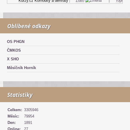
Kurzy.cz
Komodity a deriváty
Zlato
Topný olej
Oblíbené odkazy
OS PHGN
ČMKOS
X SHO
Měsíčník Horník
Statistiky
Celkem:
3305946
Měsíc:
79954
Den:
1891
Online:
27