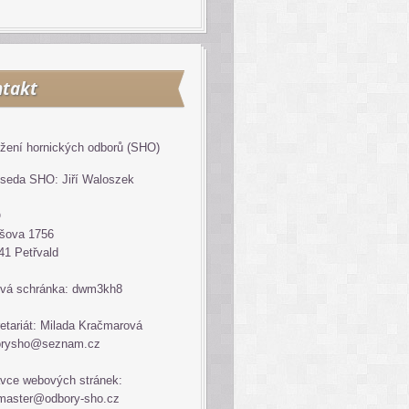
takt
žení hornických odborů (SHO)
seda SHO: Jiří Waloszek
O
šova 1756
41 Petřvald
vá schránka: dwm3kh8
etariát: Milada Kračmarová
orysho@seznam.cz
vce webových stránek:
master@odbory-sho.cz