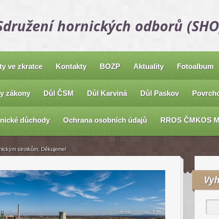
Sdružení hornických odborů (SHO
ty ve zkratce
Kontakty
BOZP
Aktuality
Fotoalbum
y zákony
Důl ČSM
Důl Karviná
Důl Paskov
Povrcho
nické důchody
Ochrana osobních údajů
RROS ČMKOS 
rnickým sirotkům. Děkujeme!
Vyh