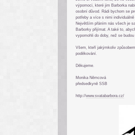
výpomoci, které jim Barborka na
osobní důvod. Rádi bychom se prot
potřeby a více s nimi individuálně
Největším přáním nás všech je sa
Barborky přijímat. A také to, a
vypomohli do doby, než se budou
Všem, kteří jakýmkoliv způsobem p
poděkování.
Děkujeme.
Monika Němcová
předsedkyně SSB
http://
www.svatabarbora.cz/