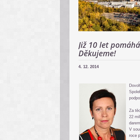
Již 10 let pomáh
Děkujeme!
4. 12. 2014
Dovol
Spolek
podpor
Za tě
22 mi
darem
V sou
roce p