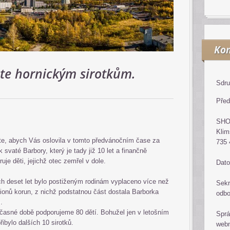
Kon
áte hornickým sirotkům.
Sdru
Před
SH
Klim
te, abych Vás oslovila v tomto předvánočním čase za
735 
 svaté Barbory, který je tady již 10 let a finančně
uje děti, jejichž otec zemřel v dole.
Dato
ch deset let bylo postiženým rodinám vyplaceno více než
Sekr
lionů korun, z nichž podstatnou část dostala Barborka
odb
.
časné době podporujeme 80 dětí. Bohužel jen v letošním
Sprá
řibylo dalších 10 sirotků.
web