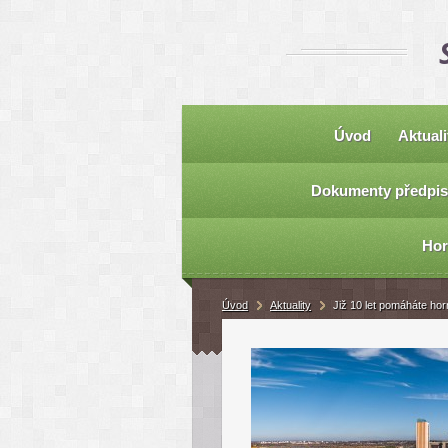
Úvod
Aktuali
Dokumenty předpis
Hor
Úvod
Aktuality
Již 10 let pomáháte ho