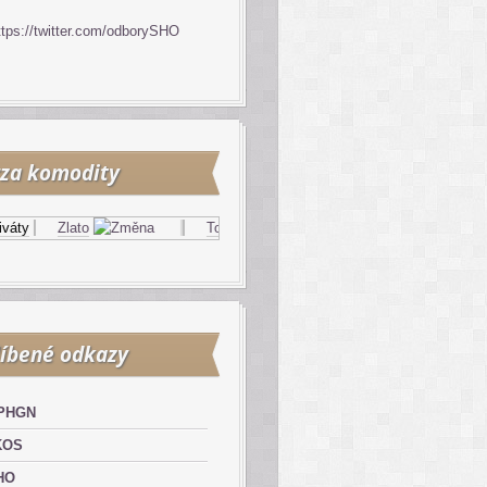
ttps://twitter.com/odborySHO
za komodity
ty
Zlato
Topný olej
Zemní plyn
íbené odkazy
PHGN
KOS
HO