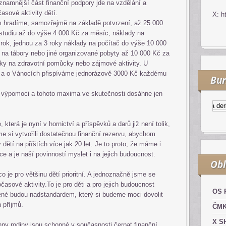
znamnější část finanční podpory jde na vzdělání a
asové aktivity dětí.
X: h
 hradíme, samozřejmě na základě potvrzení, až 25 000
 studiu až do výše 4 000 Kč za měsíc, náklady na
rok, jednou za 3 roky náklady na počítač do výše 10 000
na tábory nebo jiné organizované pobyty až 10 000 Kč za
vky na zdravotní pomůcky nebo zájmové aktivity. U
oku a o Vánocích přispíváme jednorázově 3000 Kč každému
Bur
h výpomoci a tohoto maxima ve skutečnosti dosáhne jen
Kurzy.cz
Komodity a derivá
 která je nyní v hornictví a příspěvků a darů již není tolik,
me si vytvořili dostatečnou finanční rezervu, abychom
 dětí na příštích více jak 20 let. Je to proto, že máme i
lce a je naší povinností myslet i na jejich budoucnost.
Obl
 je pro většinu dětí prioritní. A jednoznačně jsme se
časové aktivity.To je pro děti a pro jejich budoucnost
OS 
ené budou nadstandardem, který si budeme moci dovolit
 příjmů.
ČM
X S
ny rodiny jsou schopné v současnosti čerpat finanční