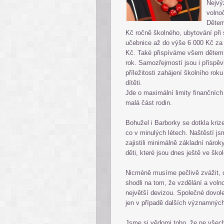
Nejvý
volnoč
Dětem
Kč ročně školného, ubytování při
učebnice až do výše 6 000 Kč za 
Kč. Také přispíváme všem dětem 
rok. Samozřejmostí jsou i příspě
příležitosti zahájení školního r
dítěti.
Jde o maximální limity finančníc
malá část rodin.
Bohužel i Barborky se dotkla krize,
co v minulých létech. Naštěstí js
zajistili minimálně základní nároky
děti, které jsou dnes ještě ve ško
Nicméně musíme pečlivě zvážit, co
shodli na tom, že vzdělání a volno
největší devizou. Společné dovol
jen v případě dalších významných
Jsme si vědomi toho, že ne všech