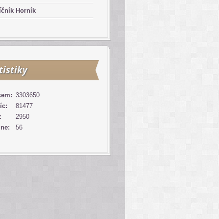
čník Horník
tistiky
kem:
3303650
íc:
81477
:
2950
ine:
56