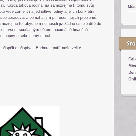
bízí. Každá taková rodina má samozřejmě k tomu svůj
Měsí
o více zaměřit na jednotlivé rodiny a jejich konkrétní
 spolupracovat a pomáhat jim při řešení jejich problémů.
mozřejmě to, abychom nemuseli již žádné osiřelé dítě do
bychom všem současným dětem maximálně finančně
 schopny o sebe samy starat.
Sta
řispěli a přispívají Barborce patří naše velké
Cel
Měs
Den
Onl