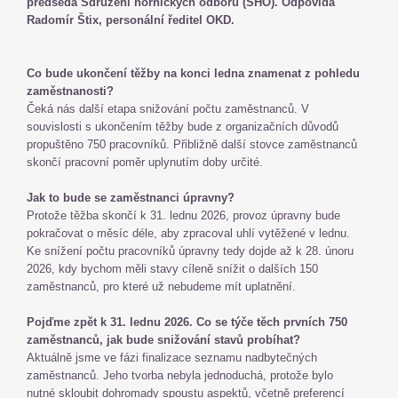
předseda Sdružení hornických odborů (SHO). Odpovídá
Radomír Štix, personální ředitel OKD.
Co bude ukončení těžby na konci ledna znamenat z pohledu
zaměstnanosti?
Čeká nás další etapa snižování počtu zaměstnanců. V
souvislosti s ukončením těžby bude z organizačních důvodů
propuštěno 750 pracovníků. Přibližně další stovce zaměstnanců
skončí pracovní poměr uplynutím doby určité.
Jak to bude se zaměstnanci úpravny?
Protože těžba skončí k 31. lednu 2026, provoz úpravny bude
pokračovat o měsíc déle, aby zpracoval uhlí vytěžené v lednu.
Ke snížení počtu pracovníků úpravny tedy dojde až k 28. únoru
2026, kdy bychom měli stavy cíleně snížit o dalších 150
zaměstnanců, pro které už nebudeme mít uplatnění.
Pojďme zpět k 31. lednu 2026. Co se týče těch prvních 750
zaměstnanců, jak bude snižování stavů probíhat?
Aktuálně jsme ve fázi finalizace seznamu nadbytečných
zaměstnanců. Jeho tvorba nebyla jednoduchá, protože bylo
nutné skloubit dohromady spoustu aspektů, včetně preferencí