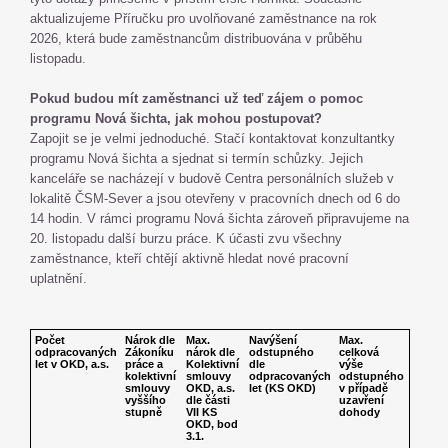
aktualizujeme Příručku pro uvolňované zaměstnance na rok
2026, která bude zaměstnancům distribuována v průběhu
listopadu.
Pokud budou mít zaměstnanci už teď zájem o pomoc
programu Nová šichta, jak mohou postupovat?
Zapojit se je velmi jednoduché. Stačí kontaktovat konzultantky
programu Nová šichta a sjednat si termín schůzky. Jejich
kanceláře se nacházejí v budově Centra personálních služeb v
lokalitě ČSM-Sever a jsou otevřeny v pracovních dnech od 6 do
14 hodin. V rámci programu Nová šichta zároveň připravujeme na
20. listopadu další burzu práce. K účasti zvu všechny
zaměstnance, kteří chtějí aktivně hledat nové pracovní
uplatnění.
Počet
Nárok dle
Max.
Navýšení
Max.
odpracovaných
Zákoníku
nárok dle
odstupného
celková
let v OKD, a.s.
práce a
Kolektivní
dle
výše
kolektivní
smlouvy
odpracovaných
odstupného
smlouvy
OKD, a.s.
let (KS OKD)
v případě
vyššího
dle části
uzavření
stupně
VII KS
dohody
OKD, bod
3.1.