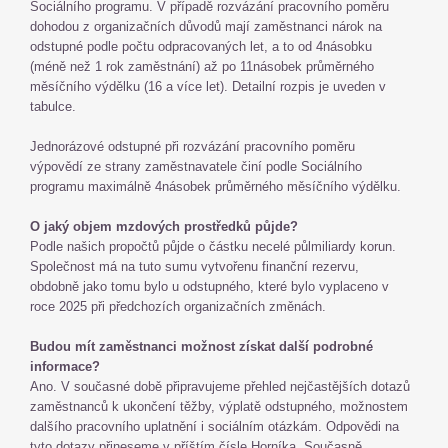
Sociálního programu. V případě rozvázání pracovního poměru
dohodou z organizačních důvodů mají zaměstnanci nárok na
odstupné podle počtu odpracovaných let, a to od 4násobku
(méně než 1 rok zaměstnání) až po 11násobek průměrného
měsíčního výdělku (16 a více let). Detailní rozpis je uveden v
tabulce.
Jednorázové odstupné při rozvázání pracovního poměru
výpovědí ze strany zaměstnavatele činí podle Sociálního
programu maximálně 4násobek průměrného měsíčního výdělku.
O jaký objem mzdových prostředků půjde?
Podle našich propočtů půjde o částku necelé půlmiliardy korun.
Společnost má na tuto sumu vytvořenu finanční rezervu,
obdobně jako tomu bylo u odstupného, které bylo vyplaceno v
roce 2025 při předchozích organizačních změnách.
Budou mít zaměstnanci možnost získat další podrobné
informace?
Ano. V současné době připravujeme přehled nejčastějších dotazů
zaměstnanců k ukončení těžby, výplatě odstupného, možnostem
dalšího pracovního uplatnění i sociálním otázkám. Odpovědi na
tyto dotazy přineseme v příštím čísle Horníka. Současně