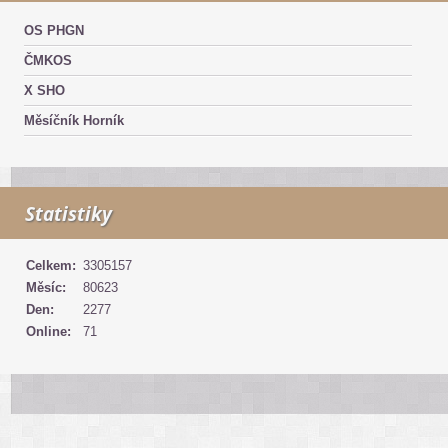
OS PHGN
ČMKOS
X SHO
Měsíčník Horník
Statistiky
Celkem:
3305157
Měsíc:
80623
Den:
2277
Online:
71