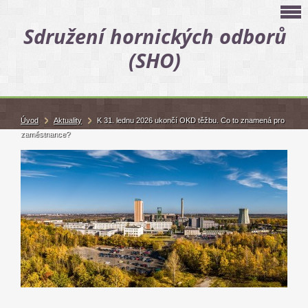
Sdružení hornických odborů
(SHO)
Úvod
Aktuality
K 31. lednu 2026 ukončí OKD těžbu. Co to znamená pro
zaměstnance?