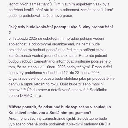
jednotlivých zaměstnanců. Tím hlavním aspektem však byla
potřebná kvalifikační struktura a odbornost zaměstnanců, které
budeme potřebovat na útlumové práce.
Jaký tedy bude konkrétní postup u této 3. vlny propouštění
?
5. listopadu 2025 se uskuteční mimořádné jednání vedení
společnosti s odborovými organizacemi, na němž bude
projednáno rozhodnutí generálního ředitele o snížení stavu
zaměstnanců včetně jmenného seznamu. Po tomto jednání
budou vedoucí zaměstnanci informovat příslušné podřízené o
tom, že se stanou k 1. únoru 2026 nadbytečnými. Propouštěcí
pohovory proběhnou v období od 12. do 23. ledna 2026.
Organizace celého procesu bude obdobná jako při propouštění v
červnu a srpnu letošního roku. Opět bude zřízeno mobilní
pracoviště Úřadu práce a detašované pracoviště Sociálního
centra DIAMO, s. p.
Můžete potvrdit, že odstupné bude vyplaceno v souladu s
Kolektivní smlouvou a Sociálním programem?
Ano, mohu všechny zaměstnance ujistit, že odstupné bude
vyplaceno přesně podle podmínek Kolektivní smlouvy OKD a