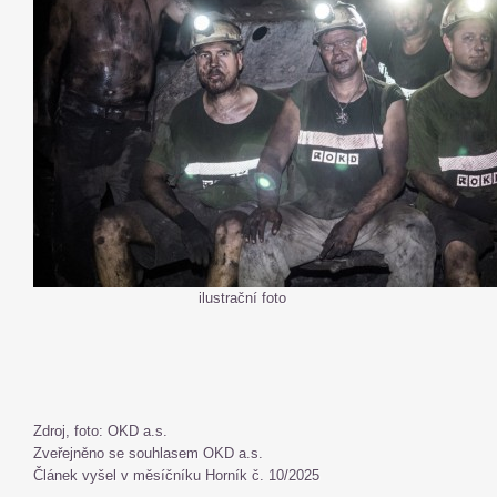
ilustrační foto
Zdroj, foto: OKD a.s.
Zveřejněno se souhlasem OKD a.s.
Článek vyšel v měsíčníku Horník č. 10/2025