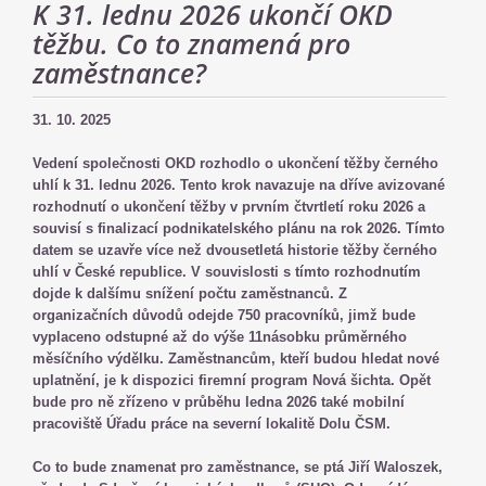
K 31. lednu 2026 ukončí OKD
těžbu. Co to znamená pro
zaměstnance?
31. 10. 2025
Vedení společnosti OKD rozhodlo o ukončení těžby černého
uhlí k 31. lednu 2026. Tento krok navazuje na dříve avizované
rozhodnutí o ukončení těžby v prvním čtvrtletí roku 2026 a
souvisí s finalizací podnikatelského plánu na rok 2026. Tímto
datem se uzavře více než dvousetletá historie těžby černého
uhlí v České republice. V souvislosti s tímto rozhodnutím
dojde k dalšímu snížení počtu zaměstnanců. Z
organizačních důvodů odejde 750 pracovníků, jimž bude
vyplaceno odstupné až do výše 11násobku průměrného
měsíčního výdělku. Zaměstnancům, kteří budou hledat nové
uplatnění, je k dispozici firemní program Nová šichta. Opět
bude pro ně zřízeno v průběhu ledna 2026 také mobilní
pracoviště Úřadu práce na severní lokalitě Dolu ČSM.
Co to bude znamenat pro zaměstnance, se ptá Jiří Waloszek,