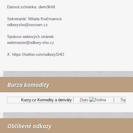
Datová schránka: dwm3kh8
Sekretariát: Milada Kračmarová
odborysho@seznam.cz
Správce webových stránek:
webmaster@odbory-sho.cz
X: https://twitter.com/odborySHO
Burza komodity
Kurzy.cz
Komodity a deriváty
Zlato
Topný ol
Oblíbené odkazy