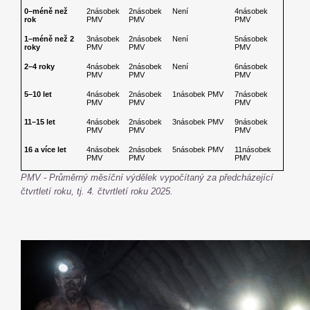
0–méně než
2násobek
2násobek
Není
4násobek
rok
PMV
PMV
PMV
1–méně než 2
3násobek
2násobek
Není
5násobek
roky
PMV
PMV
PMV
2–4 roky
4násobek
2násobek
Není
6násobek
PMV
PMV
PMV
5–10 let
4násobek
2násobek
1násobek PMV
7násobek
PMV
PMV
PMV
11–15 let
4násobek
2násobek
3násobek PMV
9násobek
PMV
PMV
PMV
16 a více let
4násobek
2násobek
5násobek PMV
11násobek
PMV
PMV
PMV
PMV - Průměrný měsíční výdělek vypočítaný za předcházející
čtvrtletí roku, tj. 4. čtvrtletí roku 2025.