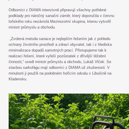
Odborníci z DIAMA intenzivně připravují všechny potřebné
podklady pro náročný sanační záměr, který doporučila v červnu
loňského roku nezávislá Mezirezortní skupina, kterou vytvořil
ministr průmyslu a obchodu.
„Zvolená metoda sanace je nejlepším řešením jak z pohledu
ochrany životního prostředí a zdraví obyvatel, tak i z hlediska
minimalizace dopadů samotných prací. Přistupujeme tak k
realizaci řešení, které vyřeší pozůstatek z dřívější těžební
činnosti,“ uvedl ministr průmyslu a obchodu, Lukáš Vlček. Se
stavbou sarkofágu mají odborníci z DIAMA už zkušenosti. V
minulosti ji použili na podobném hořícím odvalu v Libušíně na
Kladensku.