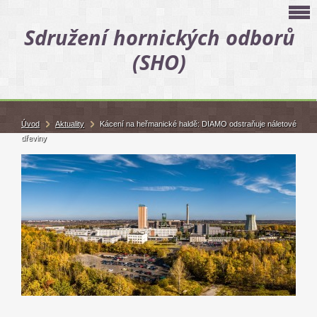
Sdružení hornických odborů
(SHO)
Úvod
Aktuality
Kácení na heřmanické haldě: DIAMO odstraňuje náletové
dřeviny