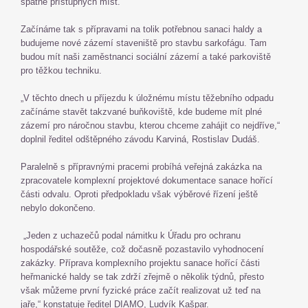
špatně přístupných míst.
Začínáme tak s přípravami na tolik potřebnou sanaci haldy a
budujeme nové zázemí staveniště pro stavbu sarkofágu. Tam
budou mít naši zaměstnanci sociální zázemí a také parkoviště
pro těžkou techniku.
„V těchto dnech u příjezdu k úložnému místu těžebního odpadu
začínáme stavět takzvané buňkoviště, kde budeme mít plné
zázemí pro náročnou stavbu, kterou chceme zahájit co nejdříve,“
doplnil ředitel odštěpného závodu Karviná, Rostislav Dudáš.
Paralelně s přípravnými pracemi probíhá veřejná zakázka na
zpracovatele komplexní projektové dokumentace sanace hořící
části odvalu. Oproti předpokladu však výběrové řízení ještě
nebylo dokončeno.
„Jeden z uchazečů podal námitku k Úřadu pro ochranu
hospodářské soutěže, což dočasně pozastavilo vyhodnocení
zakázky. Příprava komplexního projektu sanace hořící části
heřmanické haldy se tak zdrží zřejmě o několik týdnů, přesto
však můžeme první fyzické práce začít realizovat už teď na
jaře,“ konstatuje ředitel DIAMO, Ludvík Kašpar.