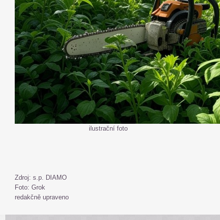
ilustrační foto
Zdroj: s.p. DIAMO
Foto: Grok
redakčně upraveno