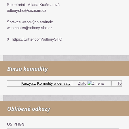
Sekretariát: Milada Kračmarová
odborysho@seznam.cz
Správce webových stránek:
webmaster@odbory-sho.cz
X: https://twitter.com/odborySHO
Burza komodity
Kurzy.cz
Komodity a deriváty
Zlato
Topný ol
Oblíbené odkazy
OS PHGN