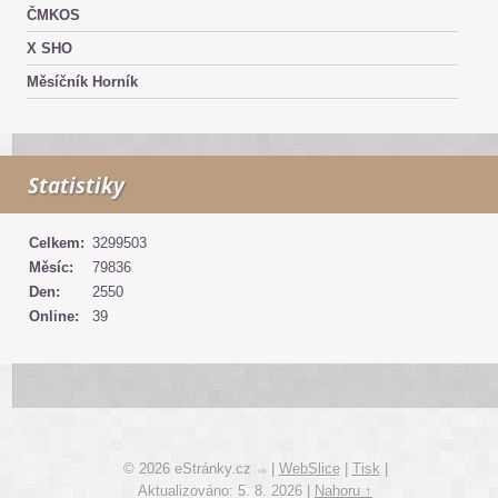
ČMKOS
X SHO
Měsíčník Horník
Statistiky
Celkem:
3299503
Měsíc:
79836
Den:
2550
Online:
39
© 2026 eStránky.cz
|
WebSlice
|
Tisk
|
Aktualizováno: 5. 8. 2026
|
Nahoru ↑