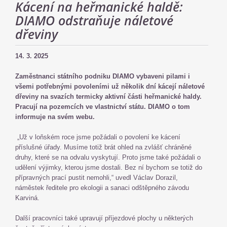
Kácení na heřmanické haldě:
DIAMO odstraňuje náletové
dřeviny
14. 3. 2025
Zaměstnanci státního podniku DIAMO vybaveni pilami i
všemi potřebnými povoleními už několik dní kácejí náletové
dřeviny na svazích termicky aktivní části heřmanické haldy.
Pracují na pozemcích ve vlastnictví státu. DIAMO o tom
informuje na svém webu.
„Už v loňském roce jsme požádali o povolení ke kácení
příslušné úřady. Musíme totiž brát ohled na zvlášť chráněné
druhy, které se na odvalu vyskytují. Proto jsme také požádali o
udělení výjimky, kterou jsme dostali. Bez ní bychom se totiž do
přípravných prací pustit nemohli,“ uvedl Václav Dorazil,
náměstek ředitele pro ekologii a sanaci odštěpného závodu
Karviná.
Další pracovníci také upravují příjezdové plochy u některých