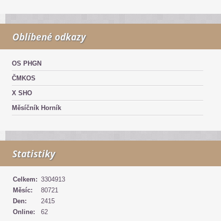
Oblíbené odkazy
OS PHGN
ČMKOS
X SHO
Měsíčník Horník
Statistiky
Celkem:
3304913
Měsíc:
80721
Den:
2415
Online:
62