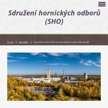
Sdružení hornických odborů
(SHO)
Úvod
Aktuality
Karviná bude informovat občany přes Munipolis