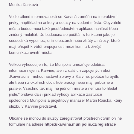
Monika Danková.
Vedle cílené informovanosti se Karviná zaměří i na interaktivní
prvky, například na ankety a dotazy na vedení města. Obyvatelé
města budou moci také prostřednictvím aplikace nahlásit třeba
zničený mobiliář. Do budoucna se počítá i s funkcemi jako je
sousedská výpomoc, online bazárek nebo ztráty a nálezy, které
mají přispět k větší propojenosti mezi lidmi a k živější
komunikaci uvnitř města.
Velkou výhodou je i to, že Munipolis umožňuje odebírat
informace nejen z Karviné, ale i z dalších zapojených obcí.
„Karviňáci si mohou nastavit zprávy z Karviné, protože tu bydlí,
ale třeba i z okolních obcí, kde pracují nebo mají příbuzné a
přátele. Všechno tak mají na jednom místě a nemusí to hledat
jinde,“ přidává další příklad výhody aplikace zástupce
společnosti Munipolis a projektový manažer Martin Roučka, který
službu v Karviné představil.
Občané se mohou do služby zaregistrovat prostřednictvím online
formuláře na adrese
https://karvina.munipolis.cz/registrace