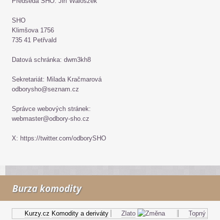
Předseda SHO: Jiří Waloszek
SHO
Klimšova 1756
735 41 Petřvald
Datová schránka: dwm3kh8
Sekretariát: Milada Kračmarová
odborysho@seznam.cz
Správce webových stránek:
webmaster@odbory-sho.cz
X: https://twitter.com/odborySHO
Burza komodity
Kurzy.cz
Komodity a deriváty
Zlato
Topný olej