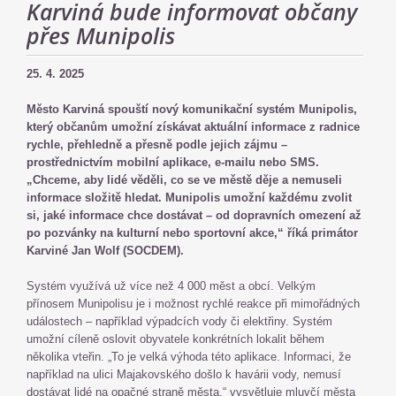
Karviná bude informovat občany
přes Munipolis
25. 4. 2025
Město Karviná spouští nový komunikační systém Munipolis,
který občanům umožní získávat aktuální informace z radnice
rychle, přehledně a přesně podle jejich zájmu –
prostřednictvím mobilní aplikace, e-mailu nebo SMS.
„Chceme, aby lidé věděli, co se ve městě děje a nemuseli
informace složitě hledat. Munipolis umožní každému zvolit
si, jaké informace chce dostávat – od dopravních omezení až
po pozvánky na kulturní nebo sportovní akce,“ říká primátor
Karviné Jan Wolf (SOCDEM).
Systém využívá už více než 4 000 měst a obcí. Velkým
přínosem Munipolisu je i možnost rychlé reakce při mimořádných
událostech – například výpadcích vody či elektřiny. Systém
umožní cíleně oslovit obyvatele konkrétních lokalit během
několika vteřin. „To je velká výhoda této aplikace. Informaci, že
například na ulici Majakovského došlo k havárii vody, nemusí
dostávat lidé na opačné straně města,“ vysvětluje mluvčí města