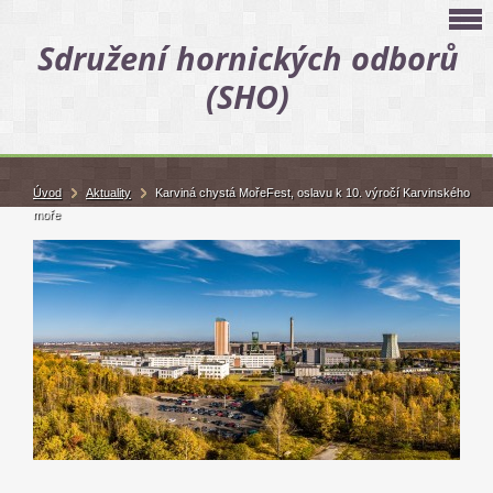
Sdružení hornických odborů
(SHO)
Úvod
Aktuality
Karviná chystá MořeFest, oslavu k 10. výročí Karvinského
moře