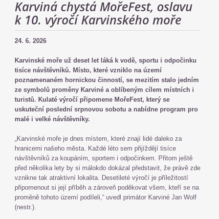
Karviná chystá MořeFest, oslavu
k 10. výročí Karvinského moře
24. 6. 2026
Karvinské moře už deset let láká k vodě, sportu i odpočinku
tisíce návštěvníků. Místo, které vzniklo na území
poznamenaném hornickou činností, se mezitím stalo jedním
ze symbolů proměny Karviné a oblíbeným cílem místních i
turistů. Kulaté výročí připomene MořeFest, který se
uskuteční poslední srpnovou sobotu a nabídne program pro
malé i velké návštěvníky.
„Karvinské moře je dnes místem, které znají lidé daleko za
hranicemi našeho města. Každé léto sem přijíždějí tisíce
návštěvníků za koupáním, sportem i odpočinkem. Přitom ještě
před několika lety by si málokdo dokázal představit, že právě zde
vznikne tak atraktivní lokalita. Desetileté výročí je příležitostí
připomenout si její příběh a zároveň poděkovat všem, kteří se na
proměně tohoto území podíleli,“ uvedl primátor Karviné Jan Wolf
(nestr.).