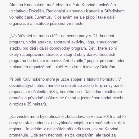
Akci na Karvinském moři chystá město Karviná společně s
Iniciativou Dokořán, Regionální knihovnou Karviná a Střediskem
volného času Juventus. K oslavám se ale připojí také další
organizace a instituce působící ve městě.
„Návštěvníci se mohou těšit na beach party s DJ, hudební
program, vodní atrakce, sportovní aktivity, jógu, smyslohraní,
stezku pro děti i další doprovodný program. Děti, které splní
úkoly na připravené stezce, získají drobný dárek. Součástí
programu bude také improvizační divadlo,“ popsal program jeden
z hlavních organizátorů Lukáš Heczko z Iniciativy Dokořán.
Příběh Karvinského moře je úzce spojen s historií hornictví. V
devadesátých letech minulého století se zdejší krajina výrazně
propadala v důsledku těžby černého uhlí. Následná rekultivace
proměnila původně poškozené území v jedinečnou vodní plochu
o rozloze 35 hektarů.
„Karvinské moře bylo oficiálně zkolaudováno v roce 2016 a od té
doby se stalo jednou z nejvyhledávanějších rekreačních lokalit v
regionu. Je jedním z nejlepších příkladů toho, jak se Karviná
proměňuje. Lidé sem nechodí jen za koupáním, ale také za