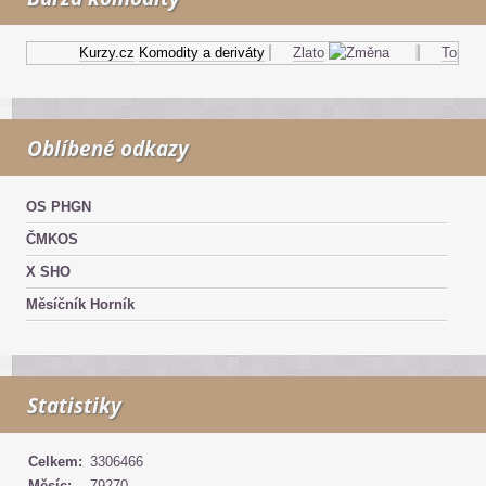
Kurzy.cz
Komodity a deriváty
Zlato
Topný ol
Oblíbené odkazy
OS PHGN
ČMKOS
X SHO
Měsíčník Horník
Statistiky
Celkem:
3306466
Měsíc:
79270