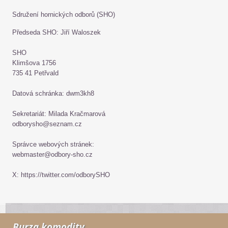
Sdružení hornických odborů (SHO)
Předseda SHO: Jiří Waloszek
SHO
Klimšova 1756
735 41 Petřvald
Datová schránka: dwm3kh8
Sekretariát: Milada Kračmarová
odborysho@seznam.cz
Správce webových stránek:
webmaster@odbory-sho.cz
X: https://twitter.com/odborySHO
Burza komodity