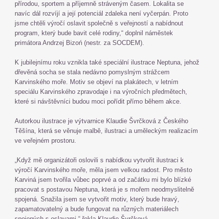
přírodou, sportem a příjemně stráveným časem. Lokalita se
navíc dál rozvíjí a její potenciál zdaleka není vyčerpán. Proto
jsme chtěli výročí oslavit společně s veřejností a nabídnout
program, který bude bavit celé rodiny,“ doplnil náměstek
primátora Andrzej Bizoń (nestr. za SOCDEM).
K jubilejnímu roku vznikla také speciální ilustrace Neptuna, jehož
dřevěná socha se stala nedávno pomyslným strážcem
Karvinského moře. Motiv se objeví na plakátech, v letním
speciálu Karvinského zpravodaje i na výročních předmětech,
které si návštěvníci budou moci pořídit přímo během akce.
Autorkou ilustrace je výtvarnice Klaudie Švrčková z Českého
Těšína, která se věnuje malbě, ilustraci a uměleckým realizacím
ve veřejném prostoru.
„Když mě organizátoři oslovili s nabídkou vytvořit ilustraci k
výročí Karvinského moře, měla jsem velkou radost. Pro město
Karviná jsem tvořila vůbec poprvé a od začátku mi bylo blízké
pracovat s postavou Neptuna, která je s mořem neodmyslitelně
spojená. Snažila jsem se vytvořit motiv, který bude hravý,
zapamatovatelný a bude fungovat na různých materiálech
spojených s oslavami,“ řekla Klaudie Švrčková.