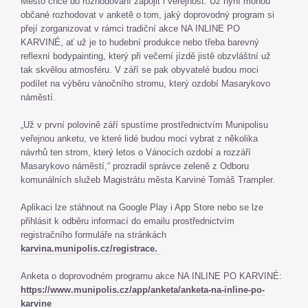
Město chce do rozhodování zapojit i veřejnost. Už nyní mohou
občané rozhodovat v anketě o tom, jaký doprovodný program si
přejí zorganizovat v rámci tradiční akce NA INLINE PO
KARVINÉ, ať už je to hudební produkce nebo třeba barevný
reflexní bodypainting, který při večerní jízdě jistě obzvláštní už
tak skvělou atmosféru. V září se pak obyvatelé budou moci
podílet na výběru vánočního stromu, který ozdobí Masarykovo
náměstí.
„Už v první polovině září spustíme prostřednictvím Munipolisu
veřejnou anketu, ve které lidé budou moci vybrat z několika
návrhů ten strom, který letos o Vánocích ozdobí a rozzáří
Masarykovo náměstí,“ prozradil správce zeleně z Odboru
komunálních služeb Magistrátu města Karviné Tomáš Trampler.
Aplikaci lze stáhnout na Google Play i App Store nebo se lze
přihlásit k odběru informací do emailu prostřednictvím
registračního formuláře na stránkách
karvina.munipolis.cz/registrace.
Anketa o doprovodném programu akce NA INLINE PO KARVINÉ:
https://www.munipolis.cz/app/anketa/anketa-na-inline-po-
karvine