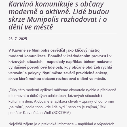
Karviná komunikuje s občany
moderně a aktivně. Lidé budou
skrze Munipolis rozhodovat i o
dění ve městě
23. 7. 2025
V Karviné se Munipolis osvědčil jako klíčový nástroj
moderní komunikace. Pomáhá v každodenním provozu i v
krizových situacích – naposledy například během nedávno
vyhlášené povodňové bdělosti, kdy občané obdrželi rychlá
varování a pokyny. Nyní město zavádí pravidelné ankety,
skrze které mohou občané rozhodovat o dění ve městě.
„Díky této moderní aplikaci můžeme obyvatele rychle a přehledně
informovat o důležitých událostech, krizových situacích i
kulturním dění. A občané si aplikaci chválí – zprávy chodí přímo
„na míru“, podle toho, kde lidé bydlí nebo co je zajímá,“ řekl
primátor Karviné Jan Wolf (SOCDEM).
Největší zájem je o praktické informace – například o výpadcích