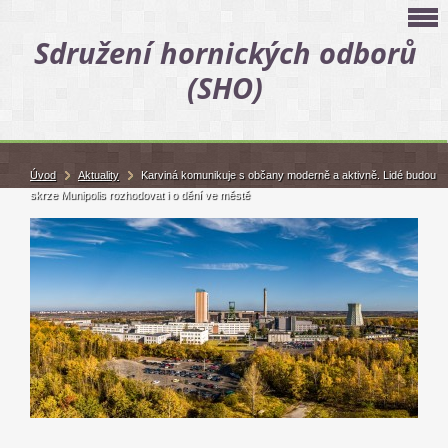
Sdružení hornických odborů
(SHO)
Úvod
Aktuality
Karviná komunikuje s občany moderně a aktivně. Lidé budou
skrze Munipolis rozhodovat i o dění ve městě