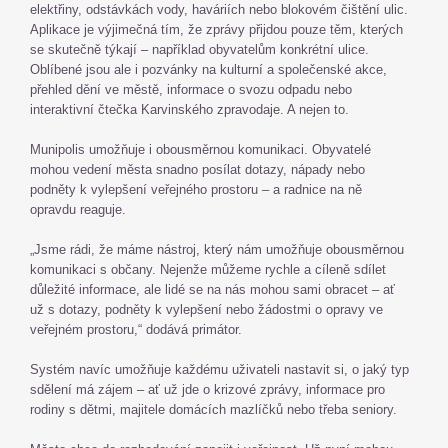
elektřiny, odstávkách vody, haváriích nebo blokovém čištění ulic.
Aplikace je výjimečná tím, že zprávy přijdou pouze těm, kterých
se skutečně týkají – například obyvatelům konkrétní ulice.
Oblíbené jsou ale i pozvánky na kulturní a společenské akce,
přehled dění ve městě, informace o svozu odpadu nebo
interaktivní čtečka Karvinského zpravodaje. A nejen to.
Munipolis umožňuje i obousměrnou komunikaci. Obyvatelé
mohou vedení města snadno posílat dotazy, nápady nebo
podněty k vylepšení veřejného prostoru – a radnice na ně
opravdu reaguje.
„Jsme rádi, že máme nástroj, který nám umožňuje obousměrnou
komunikaci s občany. Nejenže můžeme rychle a cíleně sdílet
důležité informace, ale lidé se na nás mohou sami obracet – ať
už s dotazy, podněty k vylepšení nebo žádostmi o opravy ve
veřejném prostoru,“ dodává primátor.
Systém navíc umožňuje každému uživateli nastavit si, o jaký typ
sdělení má zájem – ať už jde o krizové zprávy, informace pro
rodiny s dětmi, majitele domácích mazlíčků nebo třeba seniory.