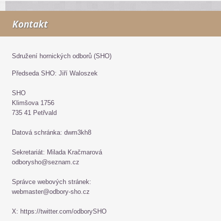
Kontakt
Sdružení hornických odborů (SHO)
Předseda SHO: Jiří Waloszek
SHO
Klimšova 1756
735 41 Petřvald
Datová schránka: dwm3kh8
Sekretariát: Milada Kračmarová
odborysho@seznam.cz
Správce webových stránek:
webmaster@odbory-sho.cz
X: https://twitter.com/odborySHO