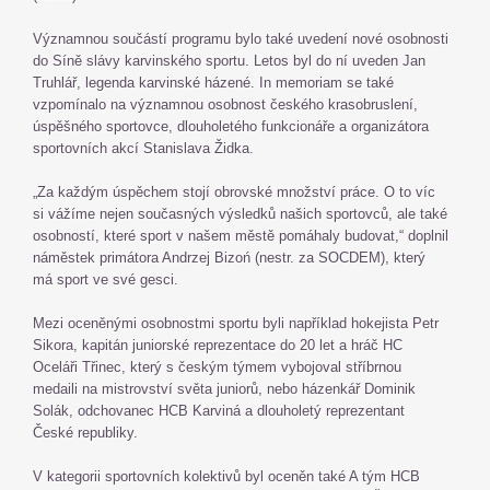
Významnou součástí programu bylo také uvedení nové osobnosti
do Síně slávy karvinského sportu. Letos byl do ní uveden Jan
Truhlář, legenda karvinské házené. In memoriam se také
vzpomínalo na významnou osobnost českého krasobruslení,
úspěšného sportovce, dlouholetého funkcionáře a organizátora
sportovních akcí Stanislava Židka.
„Za každým úspěchem stojí obrovské množství práce. O to víc
si vážíme nejen současných výsledků našich sportovců, ale také
osobností, které sport v našem městě pomáhaly budovat,“ doplnil
náměstek primátora Andrzej Bizoń (nestr. za SOCDEM), který
má sport ve své gesci.
Mezi oceněnými osobnostmi sportu byli například hokejista Petr
Sikora, kapitán juniorské reprezentace do 20 let a hráč HC
Oceláři Třinec, který s českým týmem vybojoval stříbrnou
medaili na mistrovství světa juniorů, nebo házenkář Dominik
Solák, odchovanec HCB Karviná a dlouholetý reprezentant
České republiky.
V kategorii sportovních kolektivů byl oceněn také A tým HCB