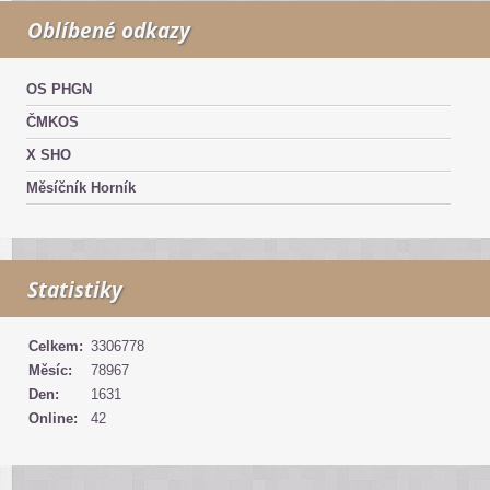
Oblíbené odkazy
OS PHGN
ČMKOS
X SHO
Měsíčník Horník
Statistiky
Celkem:
3306778
Měsíc:
78967
Den:
1631
Online:
42