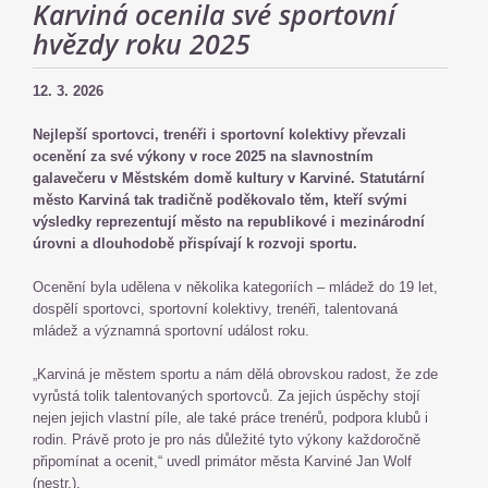
Karviná ocenila své sportovní
hvězdy roku 2025
12. 3. 2026
Nejlepší sportovci, trenéři i sportovní kolektivy převzali
ocenění za své výkony v roce 2025 na slavnostním
galavečeru v Městském domě kultury v Karviné. Statutární
město Karviná tak tradičně poděkovalo těm, kteří svými
výsledky reprezentují město na republikové i mezinárodní
úrovni a dlouhodobě přispívají k rozvoji sportu.
Ocenění byla udělena v několika kategoriích – mládež do 19 let,
dospělí sportovci, sportovní kolektivy, trenéři, talentovaná
mládež a významná sportovní událost roku.
„Karviná je městem sportu a nám dělá obrovskou radost, že zde
vyrůstá tolik talentovaných sportovců. Za jejich úspěchy stojí
nejen jejich vlastní píle, ale také práce trenérů, podpora klubů i
rodin. Právě proto je pro nás důležité tyto výkony každoročně
připomínat a ocenit,“ uvedl primátor města Karviné Jan Wolf
(nestr.).