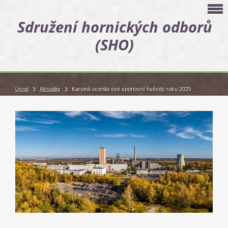
Sdružení hornických odborů
(SHO)
Úvod
Aktuality
Karviná ocenila své sportovní hvězdy roku 2025