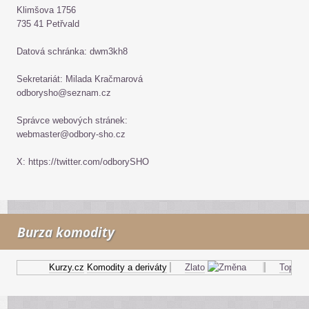
Klimšova 1756
735 41 Petřvald
Datová schránka: dwm3kh8
Sekretariát: Milada Kračmarová
odborysho@seznam.cz
Správce webových stránek:
webmaster@odbory-sho.cz
X: https://twitter.com/odborySHO
Burza komodity
Kurzy.cz
Komodity a deriváty
Zlato
Topný ol