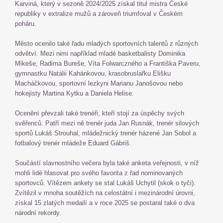
Karviná, který v sezoně 2024/2025 získal titul mistra České
republiky v extralize mužů a zároveň triumfoval v Českém
poháru.
Město ocenilo také řadu mladých sportovních talentů z různých
odvětví. Mezi nimi například mladé basketbalisty Dominika
Mikeše, Radima Bureše, Víta Folwarczného a Františka Paveru,
gymnastku Natálii Kahánkovou, krasobruslařku Elišku
Macháčkovou, sportovní lezkyni Marianu Janošovou nebo
hokejisty Martina Kytku a Daniela Helise.
Ocenění převzali také trenéři, kteří stojí za úspěchy svých
svěřenců. Patří mezi ně trenér juda Jan Rusnák, trenér silových
sportů Lukáš Strouhal, mládežnický trenér házené Jan Sobol a
fotbalový trenér mládeže Eduard Gábriš.
Součástí slavnostního večera byla také anketa veřejnosti, v níž
mohli lidé hlasovat pro svého favorita z řad nominovaných
sportovců. Vítězem ankety se stal Lukáš Uchytil (skok o tyči).
Zvítězil v mnoha soutěžích na celostátní i mezinárodní úrovni,
získal 15 zlatých medailí a v roce 2025 se postaral také o dva
národní rekordy.