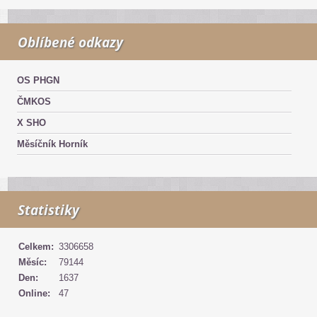
Oblíbené odkazy
OS PHGN
ČMKOS
X SHO
Měsíčník Horník
Statistiky
Celkem:
3306658
Měsíc:
79144
Den:
1637
Online:
47