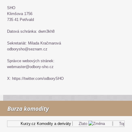
SHO
Klimšova 1756
735 41 Petřvald
Datová schránka: dwm3kh8
Sekretariát: Milada Kračmarová
odborysho@seznam.cz
Správce webových stránek:
webmaster@odbory-sho.cz
X: https://twitter.com/odborySHO
Burza komodity
Kurzy.cz
Komodity a deriváty
Zlato
Topný ole