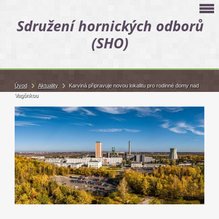
Sdružení hornických odborů
(SHO)
Úvod
Aktuality
Karviná připravuje novou lokalitu pro rodinné domy nad
Vagónkou