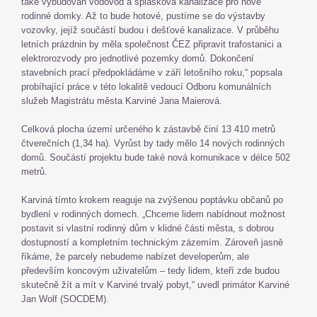
také vybudován vodovod a splašková kanalizace pro nové
rodinné domky. Až to bude hotové, pustíme se do výstavby
vozovky, jejíž součástí budou i dešťové kanalizace. V průběhu
letních prázdnin by měla společnost ČEZ připravit trafostanici a
elektrorozvody pro jednotlivé pozemky domů. Dokončení
stavebních prací předpokládáme v září letošního roku,“ popsala
probíhající práce v této lokalitě vedoucí Odboru komunálních
služeb Magistrátu města Karviné Jana Maierová.
Celková plocha území určeného k zástavbě činí 13 410 metrů
čtverečních (1,34 ha). Vyrůst by tady mělo 14 nových rodinných
domů. Součástí projektu bude také nová komunikace v délce 502
metrů.
Karviná tímto krokem reaguje na zvýšenou poptávku občanů po
bydlení v rodinných domech. „Chceme lidem nabídnout možnost
postavit si vlastní rodinný dům v klidné části města, s dobrou
dostupností a kompletním technickým zázemím. Zároveň jasně
říkáme, že parcely nebudeme nabízet developerům, ale
především koncovým uživatelům – tedy lidem, kteří zde budou
skutečně žít a mít v Karviné trvalý pobyt,“ uvedl primátor Karviné
Jan Wolf (SOCDEM).