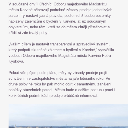
V současné chvíli úředníci Odboru majetkového Magistrátu
města Karviné připravují podrobné zásady prodeje jednotlivých
parcel. Ty nastaví jasná pravidla, podle nichž budou pozemky
nabízeny zájemcům o bydlení v Karviné, ať už současným
obyvatelům, nebo těm, kteří se do města chtějí přistěhovat a
zřídit si zde trvalý pobyt.
„Naším cílem je nastavit transparentní a spravedlivý systém,
který podpoří skutečné zájemce o bydlení v Karviné,“ vysvětlila
vedoucí Odboru majetkového Magistrátu města Karviné Petra
Kyšková.
Pokud vše půjde podle plánu, měly by zásady prodeje projít
schválením v zastupitelstvu města na jaře letošního roku. Ve
druhé polovině roku by pak mohlo dojít k samotnému zahájení
nabídky stavebních parcel. Město bude o dalším postupu prací i
konkrétních podmínkách prodeje průběžně informovat.