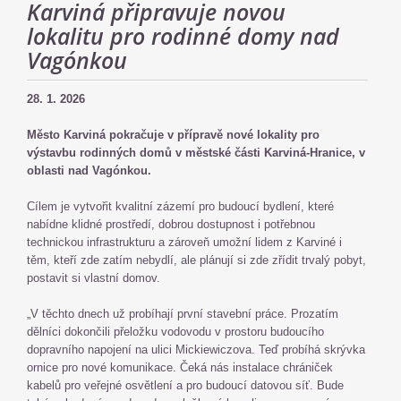
Karviná připravuje novou
lokalitu pro rodinné domy nad
Vagónkou
28. 1. 2026
Město Karviná pokračuje v přípravě nové lokality pro
výstavbu rodinných domů v městské části Karviná-Hranice, v
oblasti nad Vagónkou.
Cílem je vytvořit kvalitní zázemí pro budoucí bydlení, které
nabídne klidné prostředí, dobrou dostupnost i potřebnou
technickou infrastrukturu a zároveň umožní lidem z Karviné i
těm, kteří zde zatím nebydlí, ale plánují si zde zřídit trvalý pobyt,
postavit si vlastní domov.
„V těchto dnech už probíhají první stavební práce. Prozatím
dělníci dokončili přeložku vodovodu v prostoru budoucího
dopravního napojení na ulici Mickiewiczova. Teď probíhá skrývka
ornice pro nové komunikace. Čeká nás instalace chrániček
kabelů pro veřejné osvětlení a pro budoucí datovou síť. Bude