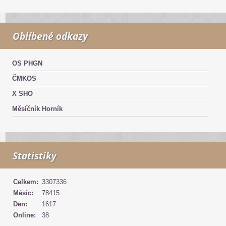
Oblíbené odkazy
OS PHGN
ČMKOS
X SHO
Měsíčník Horník
Statistiky
Celkem:
3307336
Měsíc:
78415
Den:
1617
Online:
38