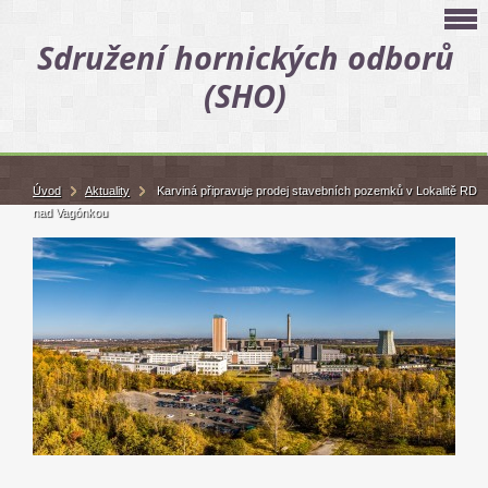
Sdružení hornických odborů
(SHO)
Úvod
Aktuality
Karviná připravuje prodej stavebních pozemků v Lokalitě RD
nad Vagónkou