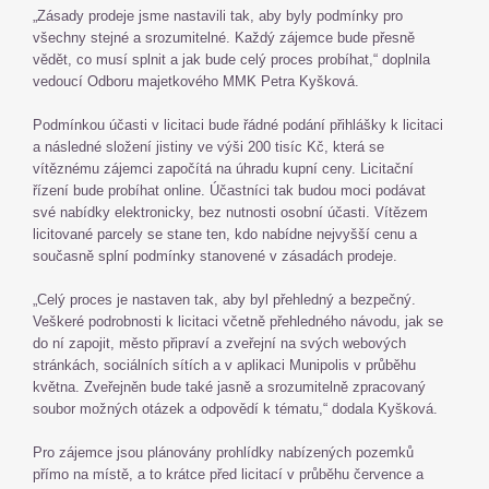
„Zásady prodeje jsme nastavili tak, aby byly podmínky pro
všechny stejné a srozumitelné. Každý zájemce bude přesně
vědět, co musí splnit a jak bude celý proces probíhat,“ doplnila
vedoucí Odboru majetkového MMK Petra Kyšková.
Podmínkou účasti v licitaci bude řádné podání přihlášky k licitaci
a následné složení jistiny ve výši 200 tisíc Kč, která se
vítěznému zájemci započítá na úhradu kupní ceny. Licitační
řízení bude probíhat online. Účastníci tak budou moci podávat
své nabídky elektronicky, bez nutnosti osobní účasti. Vítězem
licitované parcely se stane ten, kdo nabídne nejvyšší cenu a
současně splní podmínky stanovené v zásadách prodeje.
„Celý proces je nastaven tak, aby byl přehledný a bezpečný.
Veškeré podrobnosti k licitaci včetně přehledného návodu, jak se
do ní zapojit, město připraví a zveřejní na svých webových
stránkách, sociálních sítích a v aplikaci Munipolis v průběhu
května. Zveřejněn bude také jasně a srozumitelně zpracovaný
soubor možných otázek a odpovědí k tématu,“ dodala Kyšková.
Pro zájemce jsou plánovány prohlídky nabízených pozemků
přímo na místě, a to krátce před licitací v průběhu července a