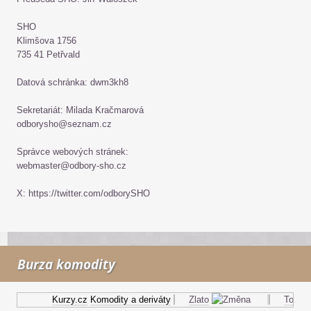
SHO
Klimšova 1756
735 41 Petřvald
Datová schránka: dwm3kh8
Sekretariát: Milada Kračmarová
odborysho@seznam.cz
Správce webových stránek:
webmaster@odbory-sho.cz
X: https://twitter.com/odborySHO
Burza komodity
Kurzy.cz
Komodity a deriváty
Zlato
Topný ol