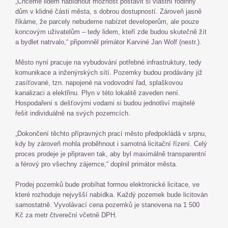
„Chceme lidem nabídnout možnost postavit si vlastní rodinný
dům v klidné části města, s dobrou dostupností. Zároveň jasně
říkáme, že parcely nebudeme nabízet developerům, ale pouze
koncovým uživatelům – tedy lidem, kteří zde budou skutečně žít
a bydlet natrvalo,“ připomněl primátor Karviné Jan Wolf (nestr.).
Město nyní pracuje na vybudování potřebné infrastruktury, tedy
komunikace a inženýrských sítí. Pozemky budou prodávány již
zasíťované, tzn. napojené na vodovodní řad, splaškovou
kanalizaci a elektřinu. Plyn v této lokalitě zaveden není.
Hospodaření s dešťovými vodami si budou jednotliví majitelé
řešit individuálně na svých pozemcích.
„Dokončení těchto přípravných prací město předpokládá v srpnu,
kdy by zároveň mohla proběhnout i samotná licitační řízení. Celý
proces prodeje je připraven tak, aby byl maximálně transparentní
a férový pro všechny zájemce,“ doplnil primátor města.
Prodej pozemků bude probíhat formou elektronické licitace, ve
které rozhoduje nejvyšší nabídka. Každý pozemek bude licitován
samostatně. Vyvolávací cena pozemků je stanovena na 1 500
Kč za metr čtvereční včetně DPH.