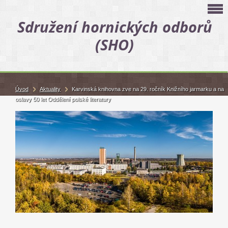
Sdružení hornických odborů
(SHO)
Úvod
Aktuality
Karvinská knihovna zve na 29. ročník Knižního jarmarku a na
oslavy 50 let Oddělení polské literatury