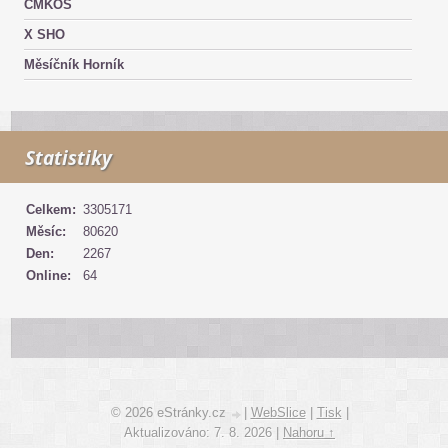
ČMKOS
X SHO
Měsíčník Horník
Statistiky
Celkem:
3305171
Měsíc:
80620
Den:
2267
Online:
64
© 2026 eStránky.cz
|
WebSlice
|
Tisk
|
Aktualizováno: 7. 8. 2026
|
Nahoru ↑