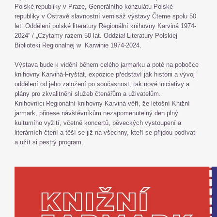
Polské republiky v Praze, Generálního konzulátu Polské
republiky v Ostravě slavnostní vernisáž výstavy Čteme spolu 50
let. Oddělení polské literatury Regionální knihovny Karviná 1974-
2024“ / „Czytamy razem 50 lat. Oddział Literatury Polskiej
Biblioteki Regionalnej w Karwinie 1974-2024.
Výstava bude k vidění během celého jarmarku a poté na pobočce
knihovny Karviná-Fryštát, expozice představí jak historii a vývoj
oddělení od jeho založení po současnost, tak nové iniciativy a
plány pro zkvalitnění služeb čtenářům a uživatelům.
Knihovníci Regionální knihovny Karviná věří, že letošní Knižní
jarmark, přinese návštěvníkům nezapomenutelný den plný
kulturního vyžití, včetně koncertů, pěveckých vystoupení a
literárních čtení a těší se již na všechny, kteří se přijdou podívat
a užít si pestrý program.