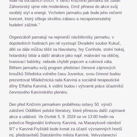
videi na sociálních sítích. V rámci Knižního jarmarku se Julian
Záhorovský ujme role moderátora, čímž přinese do akce svůj
osobitý styl a energii. Vrcholem jarmarku pak bude jeho večerní
koncert, který slibuje skvělou zábavu a nezapomenutelný
hudební zážitek.“
Organizátoři pamatují na nejmenší návštěvníky jarmarku, v
dopoledních hodinách pro ně vystoupí Divadelní soubor Kukuč,
děti se dále můžou těšit na hlavolamy, hry Cornhole, stolní hokej,
holandský biliár a další atrakce jako např. malování na obličej,
tvarovací balónky, nebude chybět popcorn a cukrová váta.
Během jarmarku svůj program představí členové zájmových
kroužků Střediska volného času Juventus, svou činnost budou
prezentovat Mládežnická rada Karviná a sociálně terapeutické
dílny Effatha Karviná, k vidění budou i výtvarné práce účastníků
červnového Karvinského plenéru.
Den před Knižním jarmarkem proběhnou oslavy 50. výročí
založení Oddělení polské literatury, které přinesou další zajímavé
akce a události. Ve čtvrtek 5. 9. 2024 se ve 13:00 hodin na
pobočce Regionální knihovny Karviná, na Masarykově náměstí
9/7 v Karviné-Fryštátě bude konat za účastí významných hostů
mj. představitelů Statutárního města Karviné, Velvyslanectví