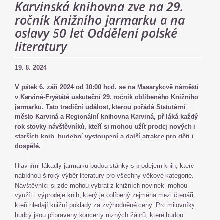
Karvinská knihovna zve na 29.
ročník Knižního jarmarku a na
oslavy 50 let Oddělení polské
literatury
19. 8. 2024
V pátek 6. září 2024 od 10:00 hod. se na Masarykově náměstí
v Karviné-Fryštátě uskuteční 29. ročník oblíbeného Knižního
jarmarku. Tato tradiční událost, kterou pořádá Statutární
město Karviná a Regionální knihovna Karviná, přiláká každý
rok stovky návštěvníků, kteří si mohou užít prodej nových i
starších knih, hudební vystoupení a další atrakce pro děti i
dospělé.
Hlavními lákadly jarmarku budou stánky s prodejem knih, které
nabídnou široký výběr literatury pro všechny věkové kategorie.
Návštěvníci si zde mohou vybrat z knižních novinek, mohou
využít i výprodeje knih, který je oblíbený zejména mezi čtenáři,
kteří hledají knižní poklady za zvýhodněné ceny. Pro milovníky
hudby jsou připraveny koncerty různých žánrů, které budou