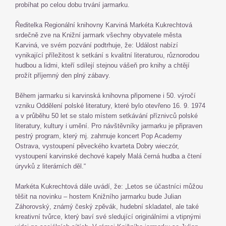
probíhat po celou dobu trvání jarmarku.
Ředitelka Regionální knihovny Karviná Markéta Kukrechtová
srdečně zve na Knižní jarmark všechny obyvatele města
Karviná, ve svém pozvání podtrhuje, že: Událost nabízí
vynikající příležitost k setkání s kvalitní literaturou, různorodou
hudbou a lidmi, kteří sdílejí stejnou vášeň pro knihy a chtějí
prožít příjemný den plný zábavy.
Během jarmarku si karvinská knihovna připomene i 50. výročí
vzniku Oddělení polské literatury, které bylo otevřeno 16. 9. 1974
a v průběhu 50 let se stalo místem setkávání příznivců polské
literatury, kultury i umění. Pro návštěvníky jarmarku je připraven
pestrý program, který mj. zahrnuje koncert Pop Academy
Ostrava, vystoupení pěveckého kvarteta Dobry wieczór,
vystoupení karvinské dechové kapely Malá černá hudba a čtení
úryvků z literárních děl.“
Markéta Kukrechtová dále uvádí, že: „Letos se účastníci můžou
těšit na novinku – hostem Knižního jarmarku bude Julian
Záhorovský, známý český zpěvák, hudební skladatel, ale také
kreativní tvůrce, který baví své sledující originálními a vtipnými