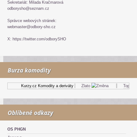
Sekretariát: Milada Kračmarová
odborysho@seznam.cz
Správce webových stránek:
webmaster@odbory-sho.cz
X: https://twitter.com/odborySHO
Burza komodity
Kurzy.cz
Komodity a deriváty
Zlato
Topný ole
Oblíbené odkazy
OS PHGN