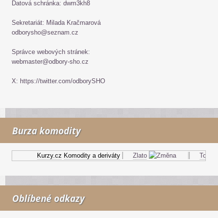
Datová schránka: dwm3kh8
Sekretariát: Milada Kračmarová
odborysho@seznam.cz
Správce webových stránek:
webmaster@odbory-sho.cz
X: https://twitter.com/odborySHO
Burza komodity
Kurzy.cz
Komodity a deriváty
Zlato
Topný o
Oblíbené odkazy