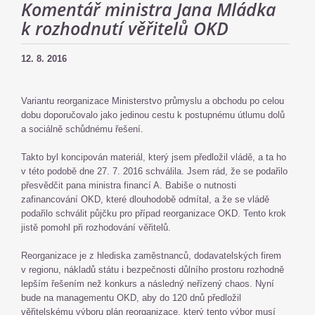
Komentář ministra Jana Mládka
k rozhodnutí věřitelů OKD
12. 8. 2016
Variantu reorganizace Ministerstvo průmyslu a obchodu po celou
dobu doporučovalo jako jedinou cestu k postupnému útlumu dolů
a sociálně schůdnému řešení.
Takto byl koncipován materiál, který jsem předložil vládě, a ta ho
v této podobě dne 27. 7. 2016 schválila. Jsem rád, že se podařilo
přesvědčit pana ministra financí A. Babiše o nutnosti
zafinancování OKD, které dlouhodobě odmítal, a že se vládě
podařilo schválit půjčku pro případ reorganizace OKD. Tento krok
jistě pomohl při rozhodování věřitelů.
Reorganizace je z hlediska zaměstnanců, dodavatelských firem
v regionu, nákladů státu i bezpečnosti důlního prostoru rozhodně
lepším řešením než konkurs a následný neřízený chaos. Nyní
bude na managementu OKD, aby do 120 dnů předložil
věřitelskému výboru plán reorganizace, který tento výbor musí