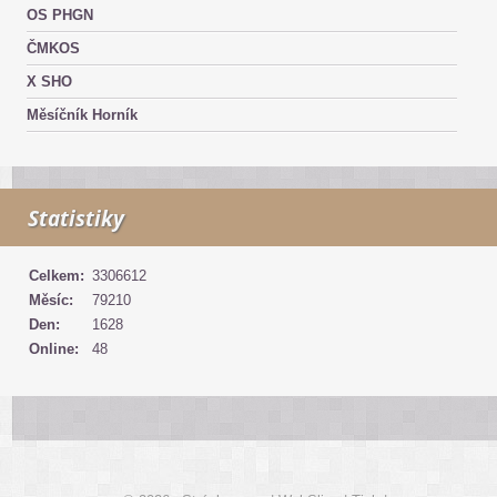
OS PHGN
ČMKOS
X SHO
Měsíčník Horník
Statistiky
Celkem:
3306612
Měsíc:
79210
Den:
1628
Online:
48