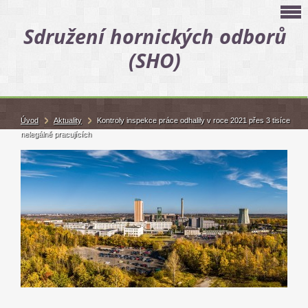
Sdružení hornických odborů
(SHO)
Úvod
Aktuality
Kontroly inspekce práce odhalily v roce 2021 přes 3 tisíce
nelegálně pracujících