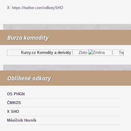
X: https://twitter.com/odborySHO
Burza komodity
Kurzy.cz
Komodity a deriváty
Zlato
Topný ol
Oblíbené odkazy
OS PHGN
ČMKOS
X SHO
Měsíčník Horník