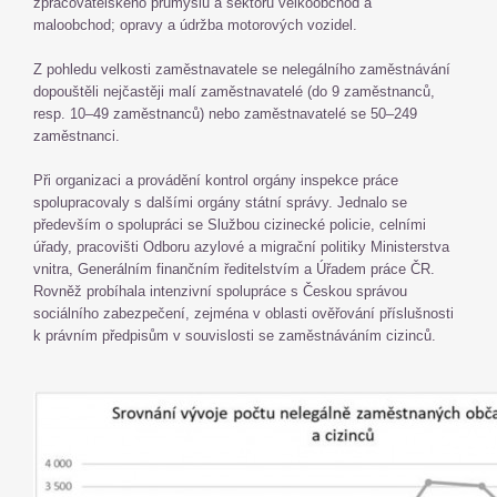
zpracovatelského průmyslu a sektoru velkoobchod a
maloobchod; opravy a údržba motorových vozidel.
Z pohledu velkosti zaměstnavatele se nelegálního zaměstnávání
dopouštěli nejčastěji malí zaměstnavatelé (do 9 zaměstnanců,
resp. 10–49 zaměstnanců) nebo zaměstnavatelé se 50–249
zaměstnanci.
Při organizaci a provádění kontrol orgány inspekce práce
spolupracovaly s dalšími orgány státní správy. Jednalo se
především o spolupráci se Službou cizinecké policie, celními
úřady, pracovišti Odboru azylové a migrační politiky Ministerstva
vnitra, Generálním finančním ředitelstvím a Úřadem práce ČR.
Rovněž probíhala intenzivní spolupráce s Českou správou
sociálního zabezpečení, zejména v oblasti ověřování příslušnosti
k právním předpisům v souvislosti se zaměstnáváním cizinců.