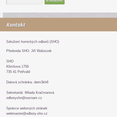
Kontakt
Sdružení hornických odborů (SHO)
Předseda SHO: Jiří Waloszek
SHO
Klimšova 1756
735 41 Petřvald
Datová schránka: dwm3kh8
Sekretariát: Milada Kračmarová
odborysho@seznam.cz
Správce webových stránek:
webmaster@odbory-sho.cz