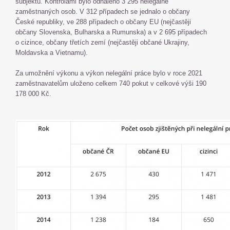
subjektů. Kontrolami bylo odhaleno 3 295 nelegálně
zaměstnaných osob. V 312 případech se jednalo o občany
České republiky, ve 288 případech o občany EU (nejčastěji
občany Slovenska, Bulharska a Rumunska) a v 2 695 případech
o cizince, občany třetích zemí (nejčastěji občané Ukrajiny,
Moldavska a Vietnamu).
Za umožnění výkonu a výkon nelegální práce bylo v roce 2021
zaměstnavatelům uloženo celkem 740 pokut v celkové výši 190
178 000 Kč.