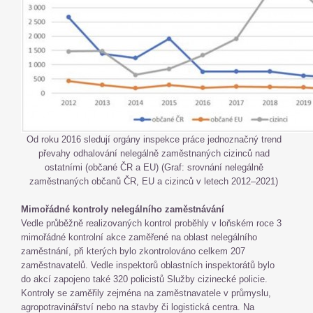
Od roku 2016 sledují orgány inspekce práce jednoznačný trend
převahy odhalování nelegálně zaměstnaných cizinců nad
ostatními (občané ČR a EU) (Graf: srovnání nelegálně
zaměstnaných občanů ČR, EU a cizinců v letech 2012–2021)
Mimořádné kontroly nelegálního zaměstnávání
Vedle průběžně realizovaných kontrol proběhly v loňském roce 3
mimořádné kontrolní akce zaměřené na oblast nelegálního
zaměstnání, při kterých bylo zkontrolováno celkem 207
zaměstnavatelů. Vedle inspektorů oblastních inspektorátů bylo
do akcí zapojeno také 320 policistů Služby cizinecké policie.
Kontroly se zaměřily zejména na zaměstnavatele v průmyslu,
agropotravinářství nebo na stavby či logistická centra. Na