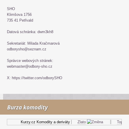
SHO
Klimšova 1756
735 41 Petřvald
Datová schránka: dwm3kh8
Sekretariát: Milada Kračmarová
odborysho@seznam.cz
Správce webových stránek:
webmaster@odbory-sho.cz
X: https://twitter.com/odborySHO
Burza komodity
Kurzy.cz
Komodity a deriváty
Zlato
Topný ol