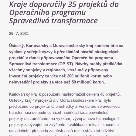
Kraje doporučily 35 projektů do
Operačního programu
Spravedlivá transformace
26. 7. 2021
Ústecký, Karlovarský a Moravskoslezský kraj koncem března
vyhlásily veřejné výzvy k předkládání návrhů strategických
projektů v rámci připravovaného Operačního programu
Spravedlivá transformace (OP ST). Návrhy mohly předkládat
všechny subjekty v regionech, které měly připraveny
investiční projekty za více než 200 milionů korun nebo
neinvestiční projekty za více než 50 milionů korun.
Karlovarský kraj k posouzení nashromáždil celkem 46 projektů,
Ústecký kraj 49 projektů a v Moravskoslezském kraji bylo
předloženo 65 projektů. O prostředky z Fondu pro spravedlivou
transformaci se bude ucházet například řada brownfieldů,
projekty se zaměřením na výzkum, vývoj a nové technologie či
projekty zabývající se zvýšením kvalifikace, rekvalifikacemi a
usnadněním přechodu zaměstnanců mimo stávající odvětví.