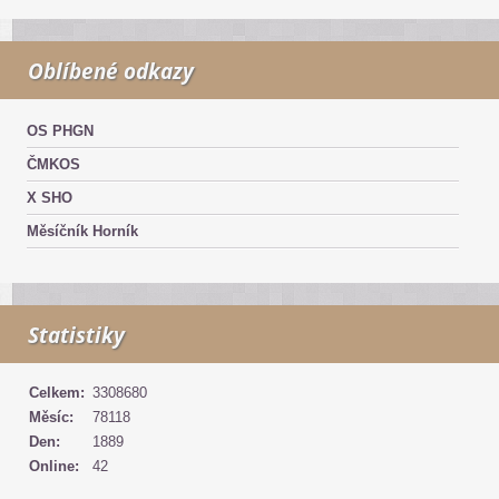
Oblíbené odkazy
OS PHGN
ČMKOS
X SHO
Měsíčník Horník
Statistiky
Celkem:
3308680
Měsíc:
78118
Den:
1889
Online:
42