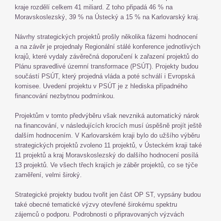
kraje rozdělí celkem 41 miliard. Z toho připadá 46 % na
Moravskoslezský, 39 % na Ústecký a 15 % na Karlovarský kraj.
Návrhy strategických projektů prošly několika fázemi hodnocení
a na závěr je projednaly Regionální stálé konference jednotlivých
krajů, které vydaly závěrečná doporučení k zařazení projektů do
Plánu spravedlivé územní transformace (PSÚT). Projekty budou
součástí PSÚT, který projedná vláda a poté schválí i Evropská
komisee. Uvedení projektu v PSÚT je z hlediska případného
financování nezbytnou podmínkou.
Projektům v tomto předvýběru však nevzniká automatický nárok
na financování, v následujících krocích musí úspěšně projít ještě
dalším hodnocením. V Karlovarském kraji bylo do užšího výběru
strategických projektů zvoleno 11 projektů, v Ústeckém kraji také
11 projektů a kraj Moravskoslezský do dalšího hodnocení posílá
13 projektů. Ve všech třech krajích je záběr projektů, co se týče
zaměření, velmi široký.
Strategické projekty budou tvořit jen část OP ST, vypsány budou
také obecné tematické výzvy otevřené širokému spektru
zájemců o podporu. Podrobnosti o připravovaných výzvách