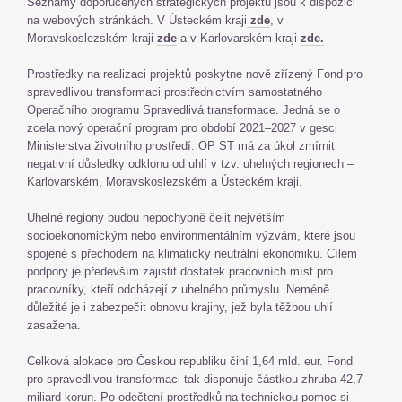
Seznamy doporučených strategických projektů jsou k dispozici
na webových stránkách. V Ústeckém kraji
zde
, v
Moravskoslezském kraji
zde
a v Karlovarském kraji
zde.
Prostředky na realizaci projektů poskytne nově zřízený Fond pro
spravedlivou transformaci prostřednictvím samostatného
Operačního programu Spravedlivá transformace. Jedná se o
zcela nový operační program pro období 2021–2027 v gesci
Ministerstva životního prostředí. OP ST má za úkol zmírnit
negativní důsledky odklonu od uhlí v tzv. uhelných regionech –
Karlovarském, Moravskoslezském a Ústeckém kraji.
Uhelné regiony budou nepochybně čelit největším
socioekonomickým nebo environmentálním výzvám, které jsou
spojené s přechodem na klimaticky neutrální ekonomiku. Cílem
podpory je především zajistit dostatek pracovních míst pro
pracovníky, kteří odcházejí z uhelného průmyslu. Neméně
důležité je i zabezpečit obnovu krajiny, jež byla těžbou uhlí
zasažena.
Celková alokace pro Českou republiku činí 1,64 mld. eur. Fond
pro spravedlivou transformaci tak disponuje částkou zhruba 42,7
miliard korun. Po odečtení prostředků na technickou pomoc si