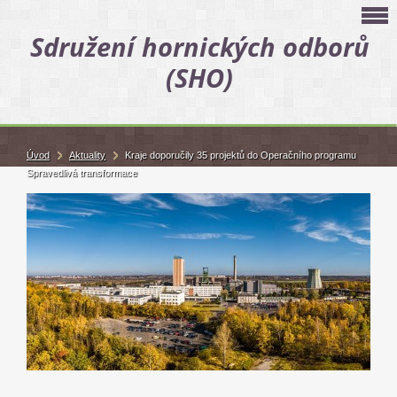
Sdružení hornických odborů
(SHO)
Úvod
Aktuality
Kraje doporučily 35 projektů do Operačního programu
Spravedlivá transformace