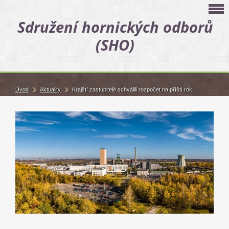
Sdružení hornických odborů
(SHO)
Úvod
Aktuality
Krajští zastupitelé schválili rozpočet na příští rok