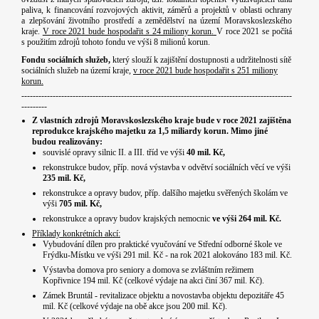
paliva, k financování rozvojových aktivit, záměrů a projektů v oblasti ochrany
a zlepšování životního prostředí a zemědělství na území Moravskoslezského
kraje.
V roce 2021 bude hospodařit s 24 miliony korun.
V roce 2021 se počítá
s použitím zdrojů tohoto fondu ve výši 8 milionů korun.
Fondu sociálních služeb,
který slouží k zajištění dostupnosti a udržitelnosti sítě
sociálních služeb na území kraje,
v roce 2021 bude hospodařit s 251 miliony
korun.
-----------------------------------------------------------------------------------------------
---------
Z vlastních zdrojů Moravskoslezského kraje bude v roce 2021 zajištěna
reprodukce krajského majetku za 1,5 miliardy korun. Mimo jiné
budou realizovány:
souvislé opravy silnic II. a III. tříd ve výši
40 mil. Kč,
rekonstrukce budov, příp. nová výstavba v odvětví sociálních věcí ve výši
235 mil. Kč,
rekonstrukce a opravy budov, příp. dalšího majetku svěřených školám ve
výši
705 mil. Kč,
rekonstrukce a opravy budov krajských nemocnic
ve výši 264 mil. Kč.
Příklady konkrétních akcí:
Vybudování dílen pro praktické vyučování ve Střední odborné škole ve
Frýdku-Místku ve výši 291 mil. Kč - na rok 2021 alokováno 183 mil. Kč.
Výstavba domova pro seniory a domova se zvláštním režimem
Kopřivnice 194 mil. Kč (celkové výdaje na akci činí 367 mil. Kč).
Zámek Bruntál - revitalizace objektu a novostavba objektu depozitáře 45
mil. Kč (celkové výdaje na obě akce jsou 200 mil. Kč).