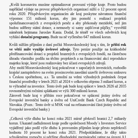
„Kvůli koronaviru musíme optimalizovat provozní výdaje kraje. Proto budou
například výdaje na provoz příspěvkových organizací nižší o 12 procent oproti
roku 2020. Příspěvkovým organizacím ale kraj poskytne návratnou finanční
výpomoc 151 milionů korun, aby jim pomohl s realizací projektů
spolufinancovaných z evropských peněz a aby překonaly mezidobí, než jim
budou uděleny státní dotace, a nemusely si samy zajišťovat půjčky,“ vysvětlil
náměstek hejtmana Jaroslav Kania. Dodal, že téměř ve všech odvětvích kraj
vyhlásí
dotační programy.
Bude na ně vyčleněno 647 milionů korun.
Kvůli nižším příjmům z daní počítá Moravskoslezský kraj s tím, že
příští rok
ve větší míře využije úvěrové zdroje.
Tyto peníze použije na krátkodobé
předfinancování dotací u projektů hrazených z evropských fondů, na částečnou
úhradu vlastního podílu na těchto projektech a na financování akcí reprodukce
majetku kraje, které jsou realizovány bez účasti evropských zdrojů.
Aby mohl Moravskoslezský kraj pokračovat v započatých investicích, rozhodlo
krajské zastupitelstvo na svém prosincovém zasedání uzavřít úvěrovou smlouvu
s Českou spořitelnou, a.s. Ta umožní za velmi výhodných podmínek čerpat
finanční prostředky v letech 2021 až 2024 v celkovém objemu 3 miliard korun, a
to výhradně na investice. Tento úvěr pak bude kraj splácet v letech 2026 až 2035
rovnoměrnými ročními splátkami ve výši 300 milionů korun.
Zároveň bude kraj v příštím roce pokračovat ve splácení jistiny úvěru od
Evropské investiční banky a úvěru od UniCredit Bank Czech Republic and
Slovakia. (Pozn.: Tento úvěr si MSK vzal na refinancování části jistiny úvěru od
Evropské investiční banky.)
„Celková výše dluhu ke konci roku 2021 mírně překročí hranici 2,7 miliardy
korun. Ukazatel zadluženosti kraje podle společnosti Moody´s Investors Service
vyjádřený jako podíl výše dluhu k provozním příjmům kraje přesto nepřekročí
hodnotu 10 procent ke konci roku 2021. Předpokládáme, že díky takto
schválenému rozpočtu si udržíme dlouhodobý mezinárodní rating na úrovni A1