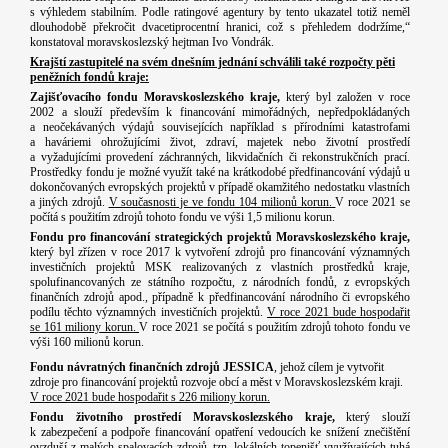
s výhledem stabilním. Podle ratingové agentury by tento ukazatel totiž neměl
dlouhodobě překročit dvacetiprocentní hranici, což s přehledem dodržíme,“
konstatoval moravskoslezský hejtman Ivo Vondrák.
Krajští zastupitelé na svém dnešním jednání schválili také rozpočty pěti
peněžních fondů kraje:
Zajišťovacího fondu Moravskoslezského kraje,
který
byl založen v roce
2002 a slouží především k financování mimořádných, nepředpokládaných
a neočekávaných výdajů souvisejících například s přírodními katastrofami
a haváriemi ohrožujícími život, zdraví, majetek nebo životní prostředí
a vyžadujícími provedení záchranných, likvidačních či rekonstrukčních prací.
Prostředky fondu je možné využít také na krátkodobé předfinancování výdajů u
dokončovaných evropských projektů v případě okamžitého nedostatku vlastních
a jiných zdrojů.
V současnosti je ve fondu 104 milionů korun.
V roce 2021 se
počítá s použitím zdrojů tohoto fondu ve výši 1,5 milionu korun.
Fondu pro financování strategických projektů Moravskoslezského kraje,
který byl zřízen v roce 2017 k vytvoření zdrojů pro financování významných
investičních projektů MSK realizovaných z vlastních prostředků kraje,
spolufinancovaných ze státního rozpočtu, z národních fondů, z evropských
finančních zdrojů apod., případně k předfinancování národního či evropského
podílu těchto významných investičních projektů.
V roce 2021 bude hospodařit
se 161 miliony korun.
V roce 2021 se počítá s použitím zdrojů tohoto fondu ve
výši 160 milionů korun.
Fondu návratných finančních zdrojů JESSICA
, jehož cílem je vytvořit
zdroje pro financování projektů rozvoje obcí a měst v Moravskoslezském kraji.
V roce 2021 bude hospodařit s 226 miliony korun.
Fondu životního prostředí Moravskoslezského kraje,
který slouží
k zabezpečení a podpoře financování opatření vedoucích ke snížení znečištění
ovzduší z malých spalovacích zdrojů, tzn. lokálních topenišť využívajících tuhá