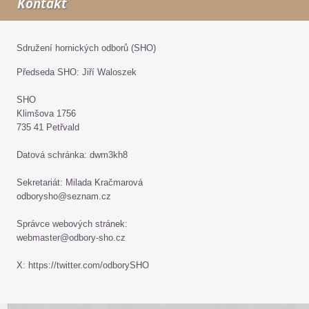
Kontakt
Sdružení hornických odborů (SHO)
Předseda SHO: Jiří Waloszek
SHO
Klimšova 1756
735 41 Petřvald
Datová schránka: dwm3kh8
Sekretariát: Milada Kračmarová
odborysho@seznam.cz
Správce webových stránek:
webmaster@odbory-sho.cz
X: https://twitter.com/odborySHO