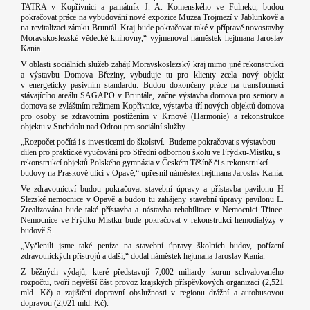
TATRA v Kopřivnici a památník J. A. Komenského ve Fulneku, budou
pokračovat práce na vybudování nové expozice Muzea Trojmezí v Jablunkově a
na revitalizaci zámku Bruntál. Kraj bude pokračovat také v přípravě novostavby
Moravskoslezské vědecké knihovny,“ vyjmenoval náměstek hejtmana Jaroslav
Kania.
V oblasti sociálních služeb zahájí Moravskoslezský kraj mimo jiné rekonstrukci
a výstavbu Domova Březiny, vybuduje tu pro klienty zcela nový objekt
v energeticky pasivním standardu. Budou dokončeny práce na transformaci
stávajícího areálu SAGAPO v Bruntále, začne výstavba domova pro seniory a
domova se zvláštním režimem Kopřivnice, výstavba tří nových objektů domova
pro osoby se zdravotním postižením v Krnově (Harmonie) a rekonstrukce
objektu v Suchdolu nad Odrou pro sociální služby.
„Rozpočet počítá i s investicemi do školství.
Budeme pokračovat s výstavbou
dílen pro praktické vyučování pro Střední odbornou školu ve Frýdku-Místku, s
rekonstrukcí objektů Polského gymnázia v Českém Těšíně či s rekonstrukcí
budovy na Praskově ulici v Opavě,“ upřesnil náměstek hejtmana Jaroslav Kania.
Ve zdravotnictví budou pokračovat stavební úpravy a přístavba pavilonu H
Slezské nemocnice v Opavě a budou tu zahájeny stavební úpravy pavilonu L.
Zrealizována bude také přístavba a nástavba rehabilitace v Nemocnici Třinec.
Nemocnice ve Frýdku-Místku bude pokračovat v rekonstrukci hemodialýzy v
budově S.
„Vyčlenili jsme také peníze na stavební úpravy školních budov, pořízení
zdravotnických přístrojů a další,“ dodal náměstek hejtmana Jaroslav Kania.
Z běžných výdajů, které představují 7,002 miliardy korun schvalovaného
rozpočtu, tvoří největší část provoz krajských příspěvkových organizací (2,521
mld. Kč) a zajištění dopravní obslužnosti v regionu drážní a autobusovou
dopravou (2,021 mld. Kč).