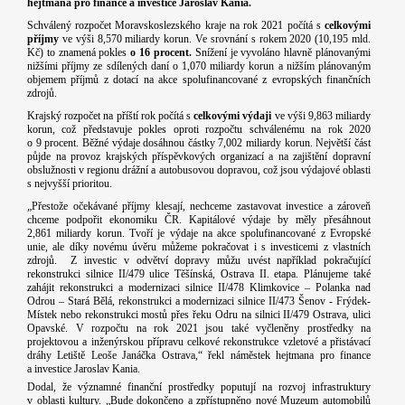
hejtmana pro finance a investice Jaroslav Kania.
Schválený rozpočet Moravskoslezského kraje na rok 2021 počítá s
celkovými
příjmy
ve výši 8,570 miliardy korun. Ve srovnání s rokem 2020 (10,195 mld.
Kč) to znamená pokles
o 16 procent.
Snížení je vyvoláno hlavně plánovanými
nižšími příjmy ze sdílených daní o 1,070 miliardy korun a nižším plánovaným
objemem příjmů z dotací na akce spolufinancované z evropských finančních
zdrojů.
Krajský rozpočet na příští rok počítá s
celkovými výdaji
ve výši 9,863 miliardy
korun, což představuje pokles oproti rozpočtu schválenému na rok 2020
o 9 procent. Běžné výdaje dosáhnou částky 7,002 miliardy korun. Největší část
půjde na provoz krajských příspěvkových organizací a na zajištění dopravní
obslužnosti v regionu drážní a autobusovou dopravou, což jsou výdajové oblasti
s nejvyšší prioritou.
„Přestože očekávané příjmy klesají, nechceme zastavovat investice a zároveň
chceme podpořit ekonomiku ČR. Kapitálové výdaje by měly přesáhnout
2,861 miliardy korun. Tvoří je výdaje na akce spolufinancované z Evropské
unie, ale díky novému úvěru můžeme pokračovat i s investicemi z vlastních
zdrojů. Z investic v odvětví dopravy můžu uvést například pokračující
rekonstrukci silnice II/479 ulice Těšínská, Ostrava II. etapa. Plánujeme také
zahájit rekonstrukci a modernizaci silnice II/478 Klimkovice – Polanka nad
Odrou – Stará Bělá, rekonstrukci a modernizaci silnice II/473 Šenov - Frýdek-
Místek nebo rekonstrukci mostů přes řeku Odru na silnici II/479 Ostrava, ulici
Opavské. V rozpočtu na rok 2021 jsou také vyčleněny prostředky na
projektovou a inženýrskou přípravu celkové rekonstrukce vzletové a přistávací
dráhy Letiště Leoše Janáčka Ostrava,“ řekl náměstek hejtmana pro finance
a investice Jaroslav Kania.
Dodal, že významné finanční prostředky poputují na rozvoj infrastruktury
v oblasti kultury. „Bude dokončeno a zpřístupněno nové Muzeum automobilů