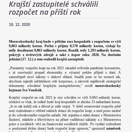
Krajští zastupitelé schválili
rozpočet na příští rok
18. 12. 2020
Moravskoslezský kraj bude v příštím roce hospodařit s rozpočtem ve výši
9,863 miliardy korun.
Počítá s příjmy 8,570 miliardy korun, výdaje by
měly dosáhnout 9,863 miliardy korun. Rozdíl, tedy 1,293 miliardy korun,
pokryje z úvěrových zdrojů a také z úspor roku 2020. Na dnešním
jednání (17. 12.) o tom rozhodli krajští zastupitelé.
„Parametry rozpočtu kraje na rok 2021 zásadně ovlivnila pandemie koronaviru,
s ní související propad ekonomiky a výrazný pokles příjmů z daní. A
samozřejmě nové zákony v daňové oblasti. Snažili jsme se ho sestavit tak,
abychom zajistili udržitelnost celé korporace, a zároveň naplňovali strategické
dokumenty schválené krajským zastupitelstvem,“ uvedl
moravskoslezský
hejtman Ivo Vondrák
.
Krajský rozpočet na rok 2021 je sice schválen ve výši 9,863 miliardy korun,
očekává se však, že reálně bude kraj hospodařit se zhruba 33 miliardami korun.
„Je to tak každý rok a důvod je stále stejný. V době sestavování rozpočtu ještě
není rozhodnuto o většině státních dotací do rozpočtu kraje, a není proto možné
je do schvalovaného rozpočtu zařadit. Jde zejména o státní dotace z Ministerstva
školství, mládeže a tělovýchovy na přímé vzdělávací náklady a z Ministerstva
práce a sociálních věcí na financování sociálních služeb. Po vydání rozhodnutí
o poskytnutí těchto dotací bude rozpočet kraje upraven,“ upozornil
náměstek