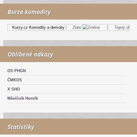
Burza komodity
Kurzy.cz
Komodity a deriváty
Zlato
Topný olej
Oblíbené odkazy
OS PHGN
ČMKOS
X SHO
Měsíčník Horník
Statistiky