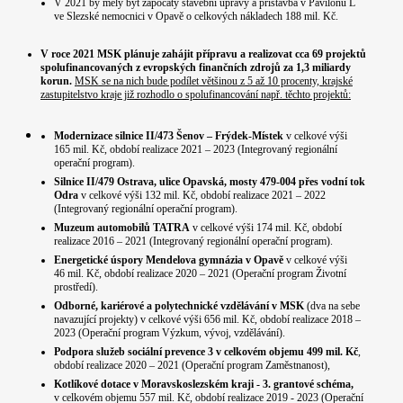
V 2021 by měly být započaty stavební úpravy a přístavba v Pavilonu L
ve Slezské nemocnici v Opavě o celkových nákladech 188 mil. Kč.
V roce 2021 MSK plánuje zahájit přípravu a realizovat cca 69 projektů
spolufinancovaných z evropských finančních zdrojů za 1,3 miliardy
korun.
MSK se na nich bude podílet většinou z 5 až 10 procenty, krajské
zastupitelstvo kraje již rozhodlo o spolufinancování např. těchto projektů:
Modernizace silnice II/473 Šenov – Frýdek-Místek
v celkové výši
165 mil. Kč, období realizace 2021 – 2023 (Integrovaný regionální
operační program).
Silnice II/479 Ostrava, ulice Opavská, mosty 479-004 přes vodní tok
Odra
v celkové výši 132 mil. Kč, období realizace 2021 – 2022
(Integrovaný regionální operační program).
Muzeum automobilů TATRA
v celkové výši 174 mil. Kč, období
realizace 2016 – 2021 (Integrovaný regionální operační program).
Energetické úspory Mendelova gymnázia v Opavě
v celkové výši
46 mil. Kč, období realizace 2020 – 2021 (Operační program Životní
prostředí).
Odborné, kariérové a polytechnické vzdělávání v MSK
(dva na sebe
navazující projekty) v celkové výši 656 mil. Kč, období realizace 2018 –
2023 (Operační program Výzkum, vývoj, vzdělávání).
Podpora služeb sociální prevence 3 v celkovém objemu 499 mil. Kč
,
období realizace 2020 – 2021 (Operační program Zaměstnanost),
Kotlíkové dotace v Moravskoslezském kraji - 3. grantové schéma,
v celkovém objemu 557 mil. Kč, období realizace 2019 - 2023 (Operační