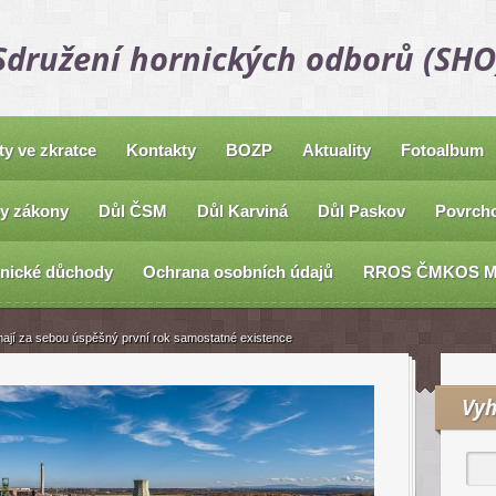
Sdružení hornických odborů (SHO
ty ve zkratce
Kontakty
BOZP
Aktuality
Fotoalbum
y zákony
Důl ČSM
Důl Karviná
Důl Paskov
Povrcho
nické důchody
Ochrana osobních údajů
RROS ČMKOS 
ají za sebou úspěšný první rok samostatné existence
Vyh