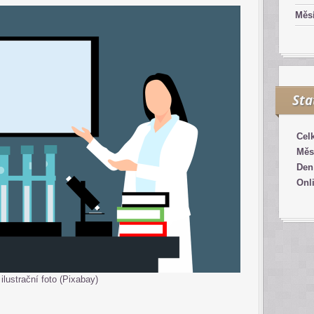
Měsí
Sta
Cel
Měs
Den
Onl
ilustrační foto (Pixabay)