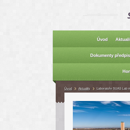
Úvod
Aktuali
Dokumenty předpis
Hor
Úvod
Aktuality
Laboratoře SUAS Lab m