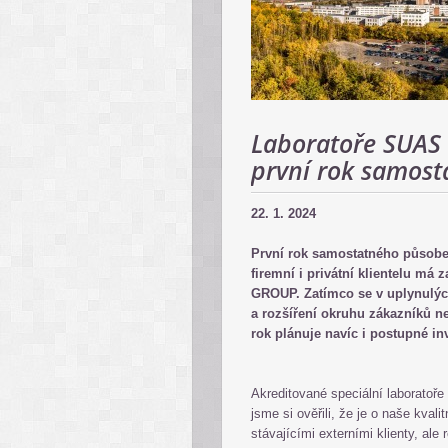
Laboratoře SUAS 
první rok samost
22. 1. 2024
První rok samostatného působen
firemní i privátní klientelu m
GROUP. Zatímco se v uplynulýc
a rozšíření okruhu zákazníků ne
rok plánuje navíc i postupné i
Akreditované speciální laboratoř
jsme si ověřili, že je o naše kval
stávajícími externími klienty, ale