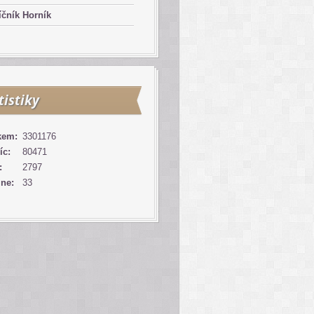
čník Horník
tistiky
kem:
3301176
íc:
80471
:
2797
ine:
33