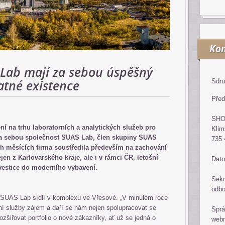
Kon
Lab mají za sebou úspěšný
atné existence
Sdru
Před
SH
í na trhu laboratorních a analytických služeb pro
Klim
á za sebou společnost SUAS Lab, člen skupiny SUAS
735 
h měsících firma soustředila především na zachování
jen z Karlovarského kraje, ale i v rámci ČR, letošní
Dato
nvestice do moderního vybavení.
Sekr
odb
e SUAS Lab sídlí v komplexu ve Vřesové. „V minulém roce
itní služby zájem a daří se nám nejen spolupracovat se
Sprá
 rozšiřovat portfolio o nové zákazníky, ať už se jedná o
web