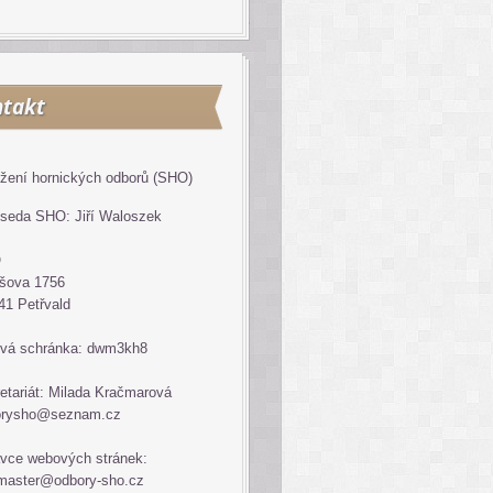
takt
žení hornických odborů (SHO)
seda SHO: Jiří Waloszek
O
šova 1756
41 Petřvald
vá schránka: dwm3kh8
etariát: Milada Kračmarová
orysho@seznam.cz
vce webových stránek:
master@odbory-sho.cz