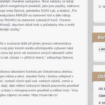
dobější charakter spolupráce. Nové zakázky se týkají
lejších energetických produktů, jako jsou popílky, sádrovce
X: h
suje Iveta Dyková, jednatelka SUAS Lab, a dodává: „Pro
nalyzátoru AMA254 na stanovení rtuti a dále nákup
átoru RIGAKU na stanovení vybraných kovů. Chceme
řístrojů, abychom drželi krok s požadavky trhu a mohli
tnější služby.“
Bur
bíhá v současné době při plném provozu rekonstrukce.
 svoji práci kromě nového přístrojového vybavení také
Kurzy.cz
Komodity a derivá
týmu byl první rok existence nových laboratoří velmi
o tak zůstalo i v příštích letech,“ zdůrazňuje Dyková.
škerou laboratorní kontrolu pro Sokolovskou uhelnou.
Obl
 pro města a obce, stavební firmy i širokou veřejnost v
isí, rozborů všech typů vod, vodných výluhů, zemin a
 olejů, dále měření rizikových faktorů pracovního prostředí
OS 
) a hluku v mimopracovním prostředí a měření imisí. Více
dou zájemci na webu: https://suas-lab.cz/
ČM
X S