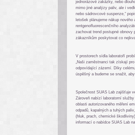
jednorázové zakázky, nebo dlouho
mimo jiné analýzy paliv, ale i ved
nebo sádrovcové suspenze,“ popi
letošek plánujeme nákup nového a
rentgenofluorescenčního analyz
zachovat trend postupné obnovy p
zákazníkům poskytovat co nejkvali
V prostorech sídla laboratoří pro
„Naši zaměstnanci tak získají pro
odpovídající zázemí. Díky celému 
úspěšný a budeme se snažit, aby t
Společnost SUAS Lab zajišťuje ve
Zároveň nabízí laboratorní služby
oblasti autorizovaného měření em
odpadů, kapalných a tuhých paliv,
(hluk, prach, chemické škodliviny
informací o nabídce SUAS Lab naj