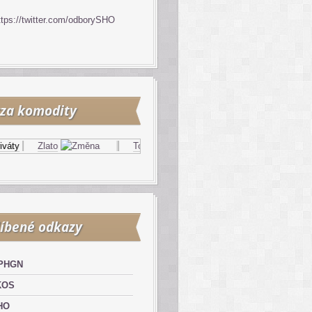
ttps://twitter.com/odborySHO
za komodity
ty
Zlato
Topný olej
Zemní plyn
íbené odkazy
PHGN
KOS
HO