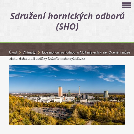
Sdružení hornických odborů
(SHO)
Úvod
Aktuality
Lidé mohou rozhodnout o NEJ místech kraje. Ocenění může
získat třeba areál Lodičky Dokořán nebo cyklolávka