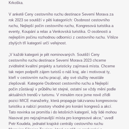
Krkoška.
​V anketě Ceny cestovního ruchu destinace Severní Morava za
rok 2023 se soutěží v pěti kategoriích: Osobnost cestovního
ruchu, Nejlepší počin cestovního ruchu, Kongresová turistika a
eventy, Koupání a relax a Venkovská turistika. O osobnosti a
nejlepším počinu rozhodnou odborníci z cestovního ruchu. Vítěze
zbylých tří kategorií určí veřejnost.
„V každé kategorii je pět nominovaných. Soutěží Ceny
cestovního ruchu destinace Severní Morava 2023 chceme
zviditelnit kvalitní projekty a turisticky zajímavá místa. Chceme
tak nejen podpořit zájem turistů o náš kraj, ale i motivovat ty,
kteří v cestovním ruchu pracují, aby své služby neustále
zlepšovali. Kategorie Osobnost cestovního ruchu a Nejlepší
počin zůstávají v průběhu let stejné, ostatní se vždy mění podle
aktuálních trendů v turismu. V minulém roce jsme nově zřídli
pozici MICE manažerky, která propaguje takzvanou kongresovou
turistiku a nabízí prostory vhodné pro konání kongresů a akcí.
Tato novinka se promítla i do letošních kategorií, kdy lidé mohou
hlasovat pro nejzajímavější místa pro kongresové akce,“ uvedl
Petr Koudela, jednatel krajské centrály cestovního ruchu