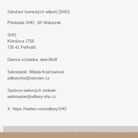
Sdružení hornických odborů (SHO)
Předseda SHO: Jiří Waloszek
SHO
Klimšova 1756
735 41 Petřvald
Datová schránka: dwm3kh8
Sekretariát: Milada Kračmarová
odborysho@seznam.cz
Správce webových stránek:
webmaster@odbory-sho.cz
X: https://twitter.com/odborySHO