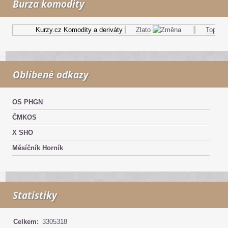
Burza komodity
Kurzy.cz
Komodity a deriváty
Zlato
Topný ole
Oblíbené odkazy
OS PHGN
ČMKOS
X SHO
Měsíčník Horník
Statistiky
Celkem:
3305318