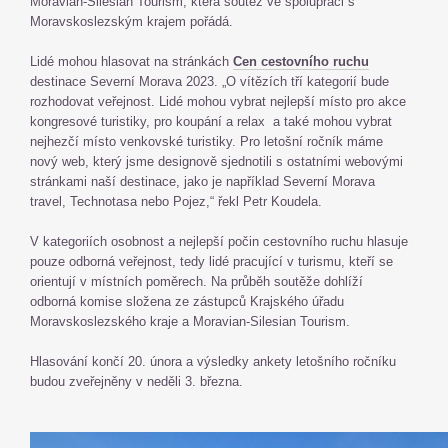
Moravian-Silesian Tourism, která soutěž ve spolupráci s
Moravskoslezským krajem pořádá.
Lidé mohou hlasovat na stránkách
Cen cestovního ruchu
destinace Severní Morava 2023. „O vítězích tří kategorií bude
rozhodovat veřejnost. Lidé mohou vybrat nejlepší místo pro akce
kongresové turistiky, pro koupání a relax a také mohou vybrat
nejhezčí místo venkovské turistiky. Pro letošní ročník máme
nový web, který jsme designově sjednotili s ostatními webovými
stránkami naší destinace, jako je například Severní Morava
travel, Technotasa nebo Pojez,“ řekl Petr Koudela.
V kategoriích osobnost a nejlepší počin cestovního ruchu hlasuje
pouze odborná veřejnost, tedy lidé pracující v turismu, kteří se
orientují v místních poměrech. Na průběh soutěže dohlíží
odborná komise složena ze zástupců Krajského úřadu
Moravskoslezského kraje a Moravian-Silesian Tourism.
Hlasování končí 20. února a výsledky ankety letošního ročníku
budou zveřejněny v neděli 3. března.