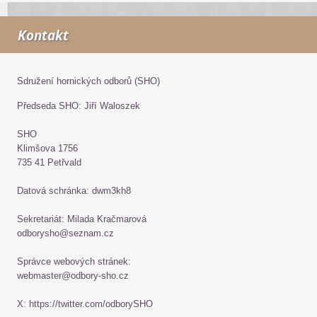
Kontakt
Sdružení hornických odborů (SHO)
Předseda SHO: Jiří Waloszek
SHO
Klimšova 1756
735 41 Petřvald
Datová schránka: dwm3kh8
Sekretariát: Milada Kračmarová
odborysho@seznam.cz
Správce webových stránek:
webmaster@odbory-sho.cz
X: https://twitter.com/odborySHO