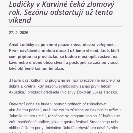
Lodičky v Karviné čeká zlomový
rok. Sezónu odstartují už tento
víkend
27. 2. 2026
Areál Lodičky se po zimní pauze znovu otevírá veřejnosti.
První návštěvníci mohou dorazit už tento víkend. Lidé, kteří
sem přijdou na procházku, se budou moci opět zastavit na
kávu nebo drobné občerstvení a postupně se začnou vracet
také oblíbené komunitní akce.
„Hlavní část kulturního programu se naplno rozběhne na přelomu
dubna a května, kdy sezónu symbolicky zahájí první letošní
Akustika,“ prozradil předseda Iniciativy Dokořán Lukáš Heczko.
Otevírací doba se bude v prvních týdnech přizpůsobovat
aktuálnímu počasí, areál tak zatím zůstane ve flexibilním režimu.
Jakmile se jaro ustálí, rozběhne se program naplno. V květnu se
vrátí osvědčené stálice, jako je gastro festival Smacznego nebo
oblíbená Retro party. Iniciativa Dokořán chystá pro návštěvníky