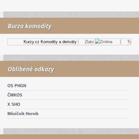
Burza komodity
Kurzy.cz
Komodity a deriváty
Zlato
Topný o
Oblíbené odkazy
OS PHGN
ČMKOS
X SHO
Měsíčník Horník