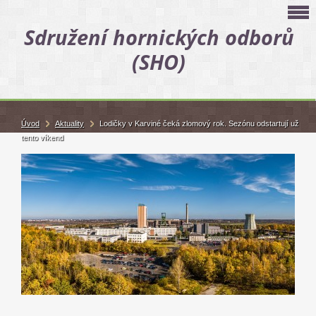
Sdružení hornických odborů
(SHO)
Úvod
Aktuality
Lodičky v Karviné čeká zlomový rok. Sezónu odstartují už
tento víkend