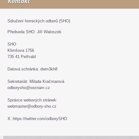
Kontakt
Sdružení hornických odborů (SHO)
Předseda SHO: Jiří Waloszek
SHO
Klimšova 1756
735 41 Petřvald
Datová schránka: dwm3kh8
Sekretariát: Milada Kračmarová
odborysho@seznam.cz
Správce webových stránek:
webmaster@odbory-sho.cz
X: https://twitter.com/odborySHO