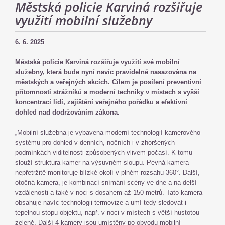
Městská policie Karviná rozšiřuje
využití mobilní služebny
6. 6. 2025
Městská policie Karviná rozšiřuje využití své mobilní
služebny, která bude nyní navíc pravidelně nasazována na
městských a veřejných akcích. Cílem je posílení preventivní
přítomnosti strážníků a moderní techniky v místech s vyšší
koncentrací lidí, zajištění veřejného pořádku a efektivní
dohled nad dodržováním zákona.
„Mobilní služebna je vybavena moderní technologií kamerového
systému pro dohled v denních, nočních i v zhoršených
podmínkách viditelnosti způsobených vlivem počasí. K tomu
slouží struktura kamer na výsuvném sloupu. Pevná kamera
nepřetržitě monitoruje blízké okolí v plném rozsahu 360°. Další,
otočná kamera, je kombinací snímání scény ve dne a na delší
vzdálenosti a také v noci s dosahem až 150 metrů. Tato kamera
obsahuje navíc technologii termovize a umí tedy sledovat i
tepelnou stopu objektu, např. v noci v místech s větší hustotou
zeleně. Další 4 kamery jsou umístěny po obvodu mobilní