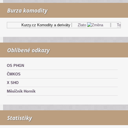
Burza komodity
Kurzy.cz
Komodity a deriváty
Zlato
Topný ol
Oblíbené odkazy
OS PHGN
ČMKOS
X SHO
Měsíčník Horník
Statistiky