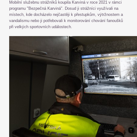
Mobilní služebnu strážníků koupila Karviná v roce 2021 v rámci
programu "Bezpečná Karviná". Dosud ji strážníci využívali na
místech, kde docházelo nejčastěji k přestupkům, výtržnostem a
vandalismu nebo ji potřebovali k monitorování chování fanoušků
při velkých sportovních událostech.