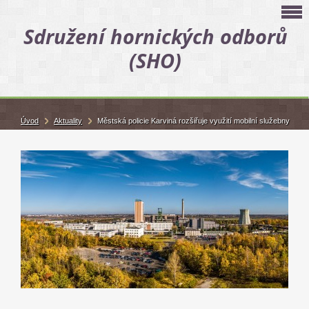
Sdružení hornických odborů
(SHO)
Úvod
Aktuality
Městská policie Karviná rozšiřuje využití mobilní služebny