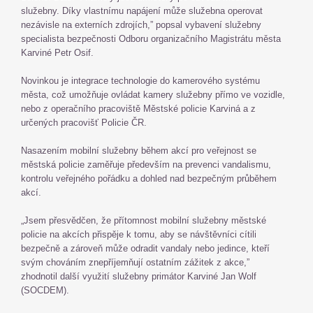
služebny. Díky vlastnímu napájení může služebna operovat
nezávisle na externích zdrojích,” popsal vybavení služebny
specialista bezpečnosti Odboru organizačního Magistrátu města
Karviné Petr Osif.
Novinkou je integrace technologie do kamerového systému
města, což umožňuje ovládat kamery služebny přímo ve vozidle,
nebo z operačního pracoviště Městské policie Karviná a z
určených pracovišť Policie ČR.
Nasazením mobilní služebny během akcí pro veřejnost se
městská policie zaměřuje především na prevenci vandalismu,
kontrolu veřejného pořádku a dohled nad bezpečným průběhem
akcí.
„Jsem přesvědčen, že přítomnost mobilní služebny městské
policie na akcích přispěje k tomu, aby se návštěvníci cítili
bezpečně a zároveň může odradit vandaly nebo jedince, kteří
svým chováním znepříjemňují ostatním zážitek z akce,”
zhodnotil další využití služebny primátor Karviné Jan Wolf
(SOCDEM).