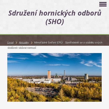
Sdružení hornických odborů
(SHO)
Úvod
Aktuality
Mimořádné šetření ERÚ: Spotřebitelé se o stabilitu svých
dodávek obávat nemusí