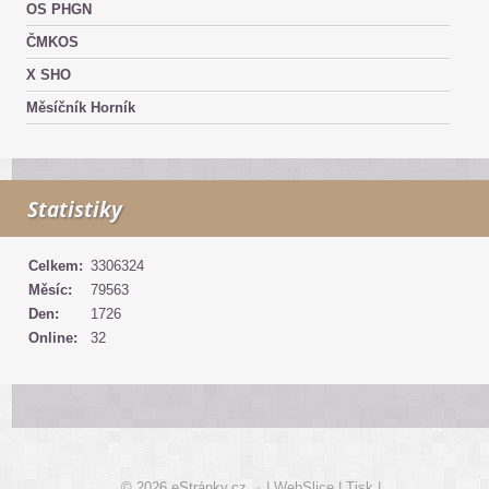
OS PHGN
ČMKOS
X SHO
Měsíčník Horník
Statistiky
Celkem:
3306324
Měsíc:
79563
Den:
1726
Online:
32
© 2026 eStránky.cz
|
WebSlice
|
Tisk
|