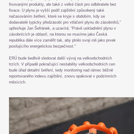
fixovanými produkty, ale také z velké části pro odběratele bez
fixace. U plynu je vyšší podíl zajištění způsobený také
načasováním šetření, které se kryje s obdobím, kdy se
dodavatelé typicky předzásobí pro vtláčení plynu do zásobníků,“
upřesňuje Jan Šefránek, a uzavírá: “Právě uskladnění plynu v
zásobnících je oblastí, na kterou se musíme jako Česká
republika dále více zaměřit tak, aby plnilo svoji roli jako prvek
posilujícího energetickou bezpečnost."
ERÚ bude bedlivě sledovat další vývoj na velkoobchodních
trzích. V případě pokračující nestability velkoobchodních cen
bude úřad detailní šetření, tedy monitoring nad rámec běžně
reportovaného indexu zajištění, znovu opakovat v podzimních
měsících.