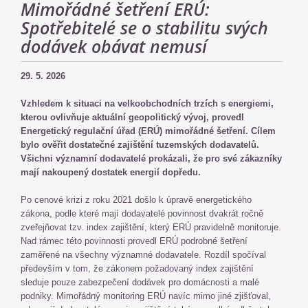
Mimořádné šetření ERÚ:
Spotřebitelé se o stabilitu svých
dodávek obávat nemusí
29. 5. 2026
Vzhledem k situaci na velkoobchodních trzích s energiemi,
kterou ovlivňuje aktuální geopolitický vývoj, provedl
Energetický regulační úřad (ERÚ) mimořádné šetření. Cílem
bylo ověřit dostatečné zajištění tuzemských dodavatelů.
Všichni významní dodavatelé prokázali, že pro své zákazníky
mají nakoupený dostatek energií dopředu.
Po cenové krizi z roku 2021 došlo k úpravě energetického
zákona, podle které mají dodavatelé povinnost dvakrát ročně
zveřejňovat tzv. index zajištění, který ERÚ pravidelně monitoruje.
Nad rámec této povinnosti provedl ERÚ podrobné šetření
zaměřené na všechny významné dodavatele. Rozdíl spočíval
především v tom, že zákonem požadovaný index zajištění
sleduje pouze zabezpečení dodávek pro domácnosti a malé
podniky. Mimořádný monitoring ERÚ navíc mimo jiné zjišťoval,