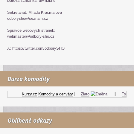
Datová schránka: dwm3kh8
Sekretariát: Milada Kračmarová
odborysho@seznam.cz
Správce webových stránek:
webmaster@odbory-sho.cz
X: https://twitter.com/odborySHO
Burza komodity
Kurzy.cz
Komodity a deriváty
Zlato
Topný ol
Oblíbené odkazy