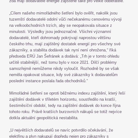
zda mají dodavatelé energie zajištěné také pro velké odběratele.
„Cílem našeho mimořádného šetření bylo ověřit, nakolik jsou
tuzemští dodavatelé odolní vůči nečekanému cenovému vývoji
na velkoobchodních trzích, aby se neopakovala situace z
minulosti. Výsledky jsou jednoznačné. Všichni významní
dodavatelé, kteří dohromady pokrývají naprostou většinu
českého trhu, mají zajištěný dostatek energií pro všechny své
zákazníky, a stabilita dodávek tak nyní není ohrožena,“ říká
předseda ERÚ Jan Šefránek a dodává: „Trh je v tomto ohledu
určitě stabilnější, než tomu bylo v roce 2021. Dílčí problémy
samozřejmě nemůžeme nikdy vyloučit. Rozhodně by se však
neměla opakovat situace, kdy své zákazníky k dodavatelům
poslední instance poslala řada obchodníků.“
Mimořádné šetření se oproti běžnému indexu zajištění, který řeší
zajištění dodávek v tříletém horizontu, soustředilo na kratší,
šestiměsíční období, tedy na zajištění dodávek do konce října
tohoto roku. Právě kratších burzovních nákupů se totiž nejvíce
dotkla aktuální geopolitická nestabilita.
„U největších dodavatelů se navíc potvrdilo očekávání, že
elektřinu a plyn nakupují dopředu nejen pro zákazníky s